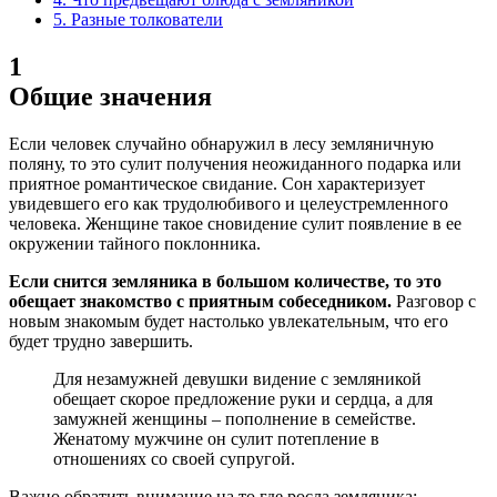
5.
Разные толкователи
1
Общие значения
Если человек случайно обнаружил в лесу земляничную
поляну, то это сулит получения неожиданного подарка или
приятное романтическое свидание. Сон характеризует
увидевшего его как трудолюбивого и целеустремленного
человека. Женщине такое сновидение сулит появление в ее
окружении тайного поклонника.
Если снится земляника в большом количестве, то это
обещает знакомство с приятным собеседником.
Разговор с
новым знакомым будет настолько увлекательным, что его
будет трудно завершить.
Для незамужней девушки видение с земляникой
обещает скорое предложение руки и сердца, а для
замужней женщины – пополнение в семействе.
Женатому мужчине он сулит потепление в
отношениях со своей супругой.
Важно обратить внимание на то где росла земляника: