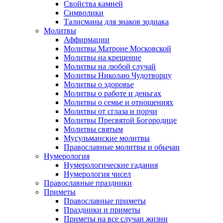
Свойства камней
Символики
Талисманы для знаков зодиака
Молитвы
Аффирмации
Молитвы Матроне Московской
Молитвы на крещение
Молитвы на любой случай
Молитвы Николаю Чудотворцу
Молитвы о здоровье
Молитвы о работе и деньгах
Молитвы о семье и отношениях
Молитвы от сглаза и порчи
Молитвы Пресвятой Богородице
Молитвы святым
Мусульманские молитвы
Православные молитвы и обычаи
Нумерология
Нумерологические гадания
Нумерология чисел
Православные праздники
Приметы
Православные приметы
Праздники и приметы
Приметы на все случаи жизни