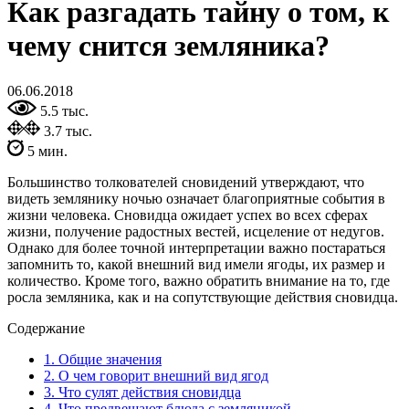
Как разгадать тайну о том, к
чему снится земляника?
06.06.2018
5.5 тыс.
3.7 тыс.
5 мин.
Большинство толкователей сновидений утверждают, что
видеть землянику ночью означает благоприятные события в
жизни человека. Сновидца ожидает успех во всех сферах
жизни, получение радостных вестей, исцеление от недугов.
Однако для более точной интерпретации важно постараться
запомнить то, какой внешний вид имели ягоды, их размер и
количество. Кроме того, важно обратить внимание на то, где
росла земляника, как и на сопутствующие действия сновидца.
Содержание
1.
Общие значения
2.
О чем говорит внешний вид ягод
3.
Что сулят действия сновидца
4.
Что предвещают блюда с земляникой