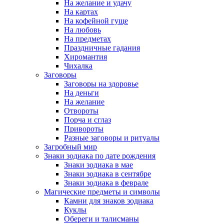
На желание и удачу
На картах
На кофейной гуще
На любовь
На предметах
Праздничные гадания
Хиромантия
Чихалка
Заговоры
Заговоры на здоровье
На деньги
На желание
Отвороты
Порча и сглаз
Привороты
Разные заговоры и ритуалы
Загробный мир
Знаки зодиака по дате рождения
Знаки зодиака в мае
Знаки зодиака в сентябре
Знаки зодиака в феврале
Магические предметы и символы
Камни для знаков зодиака
Куклы
Обереги и талисманы