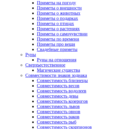
Приметы на погоду
Приметы о внешности
Приметы о животных
Приметы о подарках
Приметы о птицах
Приметы о растениях
Приметы о самочувствии
Приметы по времени
Приметы про вещи
Свадебные приметы
Руны
Руны на отношения
Сверхъестественное
Магические существа
Совместимости знаков зодиака
Совместимость близнецы
Совместимость весов
Совместимость водолеев
Совместимость девы
Совместимость козерогов
Совместимость львов
Совместимость овнов
Совместимость раков
Совместимость рыб
Совместимость скорпионов