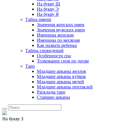
На букву Ш
На букву Э
На букву Я
Тайна имени
Значения женских имен
Значения мужских имен
Именины женские
Именины по месяцам
Как назвать ребенка
Тайны сновидений
Особенности сна
Толкование снов по датам
Таро
Младшие арканы жезлов
Младшие арканы кубков
Младшие арканы мечей
Младшие арканы пентаклей
Расклады таро
Старшие арканы
На букву З