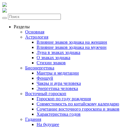
Разделы
Основная
Астрология
Влияние знаков зодиака на женщин
Влияние знаков зодиака на мужчин
Луна в знаках зодиака
О знаках зодиака
Стихии знаков
Биоэнергетика
Мантры и медитации
Феншуй
Чакры и аура человека
Энергетика человека
Восточный гороскоп
Гороскоп по году рождения
Совместимость по китайскому календарю
Сочетание восточного гороскопа и знаков
Характеристика годов
Гадания
На будущее