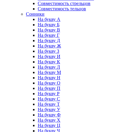
Совместимость стрельцов
Совместимость тельцов
Сонники
На букву А
На букву Б
На букву В
На букву Г
На букву Д
На букву Ж
На букву З
На букву И
На букву К
На букву Л
На букву М
На букву Н
На букву О
На букву П
На букву Р
На букву С
На букву Т
На букву У
На букву Ф
На букву Х
На букву Ц
На букву Ч