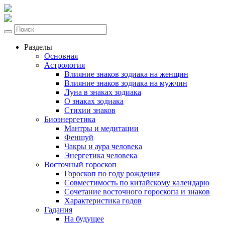
Разделы
Основная
Астрология
Влияние знаков зодиака на женщин
Влияние знаков зодиака на мужчин
Луна в знаках зодиака
О знаках зодиака
Стихии знаков
Биоэнергетика
Мантры и медитации
Феншуй
Чакры и аура человека
Энергетика человека
Восточный гороскоп
Гороскоп по году рождения
Совместимость по китайскому календарю
Сочетание восточного гороскопа и знаков
Характеристика годов
Гадания
На будущее