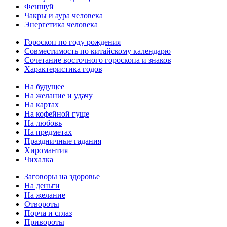
Феншуй
Чакры и аура человека
Энергетика человека
Гороскоп по году рождения
Совместимость по китайскому календарю
Сочетание восточного гороскопа и знаков
Характеристика годов
На будущее
На желание и удачу
На картах
На кофейной гуще
На любовь
На предметах
Праздничные гадания
Хиромантия
Чихалка
Заговоры на здоровье
На деньги
На желание
Отвороты
Порча и сглаз
Привороты