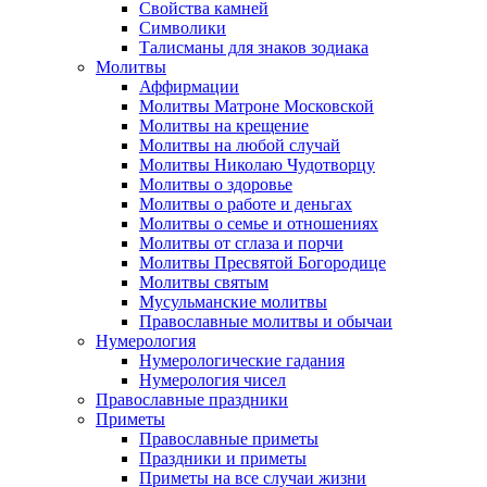
Свойства камней
Символики
Талисманы для знаков зодиака
Молитвы
Аффирмации
Молитвы Матроне Московской
Молитвы на крещение
Молитвы на любой случай
Молитвы Николаю Чудотворцу
Молитвы о здоровье
Молитвы о работе и деньгах
Молитвы о семье и отношениях
Молитвы от сглаза и порчи
Молитвы Пресвятой Богородице
Молитвы святым
Мусульманские молитвы
Православные молитвы и обычаи
Нумерология
Нумерологические гадания
Нумерология чисел
Православные праздники
Приметы
Православные приметы
Праздники и приметы
Приметы на все случаи жизни