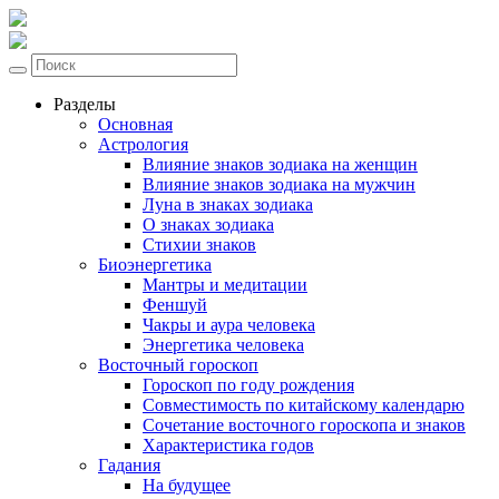
Разделы
Основная
Астрология
Влияние знаков зодиака на женщин
Влияние знаков зодиака на мужчин
Луна в знаках зодиака
О знаках зодиака
Стихии знаков
Биоэнергетика
Мантры и медитации
Феншуй
Чакры и аура человека
Энергетика человека
Восточный гороскоп
Гороскоп по году рождения
Совместимость по китайскому календарю
Сочетание восточного гороскопа и знаков
Характеристика годов
Гадания
На будущее