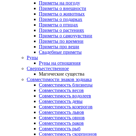
Приметы на погоду
Приметы о внешности
Приметы о животных
Приметы о подарках
Приметы о птицах
Приметы о растениях
Приметы о самочувствии
Приметы по времени
Приметы про вещи
Свадебные приметы
Руны
Руны на отношения
Сверхъестественное
Магические существа
Совместимости знаков зодиака
Совместимость близнецы
Совместимость весов
Совместимость водолеев
Совместимость девы
Совместимость козерогов
Совместимость львов
Совместимость овнов
Совместимость раков
Совместимость рыб
Совместимость скорпионов