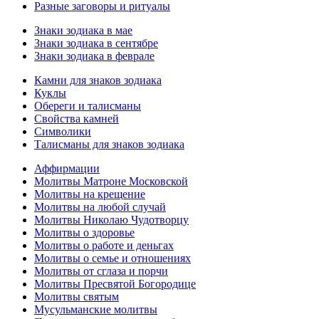
Разные заговоры и ритуалы
Знаки зодиака в мае
Знаки зодиака в сентябре
Знаки зодиака в феврале
Камни для знаков зодиака
Куклы
Обереги и талисманы
Свойства камней
Символики
Талисманы для знаков зодиака
Аффирмации
Молитвы Матроне Московской
Молитвы на крещение
Молитвы на любой случай
Молитвы Николаю Чудотворцу
Молитвы о здоровье
Молитвы о работе и деньгах
Молитвы о семье и отношениях
Молитвы от сглаза и порчи
Молитвы Пресвятой Богородице
Молитвы святым
Мусульманские молитвы