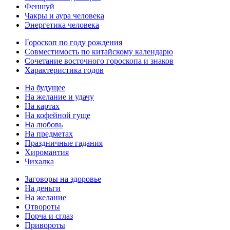
Феншуй
Чакры и аура человека
Энергетика человека
Гороскоп по году рождения
Совместимость по китайскому календарю
Сочетание восточного гороскопа и знаков
Характеристика годов
На будущее
На желание и удачу
На картах
На кофейной гуще
На любовь
На предметах
Праздничные гадания
Хиромантия
Чихалка
Заговоры на здоровье
На деньги
На желание
Отвороты
Порча и сглаз
Привороты