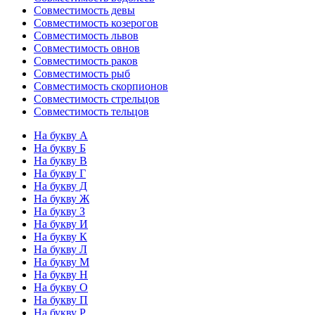
Совместимость девы
Совместимость козерогов
Совместимость львов
Совместимость овнов
Совместимость раков
Совместимость рыб
Совместимость скорпионов
Совместимость стрельцов
Совместимость тельцов
На букву А
На букву Б
На букву В
На букву Г
На букву Д
На букву Ж
На букву З
На букву И
На букву К
На букву Л
На букву М
На букву Н
На букву О
На букву П
На букву Р