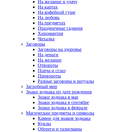
На желание и удачу
На картах
На кофейной гуще
На любовь
На предметах
Праздничные гадания
Хиромантия
Чихалка
Заговоры
Заговоры на здоровье
На деньги
На желание
Отвороты
Порча и сглаз
Привороты
Разные заговоры и ритуалы
Загробный мир
Знаки зодиака по дате рождения
Знаки зодиака в мае
Знаки зодиака в сентябре
Знаки зодиака в феврале
Магические предметы и символы
Камни для знаков зодиака
Куклы
Обереги и талисманы