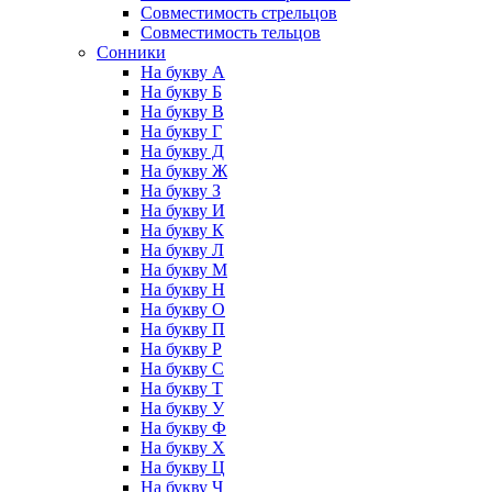
Совместимость стрельцов
Совместимость тельцов
Сонники
На букву А
На букву Б
На букву В
На букву Г
На букву Д
На букву Ж
На букву З
На букву И
На букву К
На букву Л
На букву М
На букву Н
На букву О
На букву П
На букву Р
На букву С
На букву Т
На букву У
На букву Ф
На букву Х
На букву Ц
На букву Ч