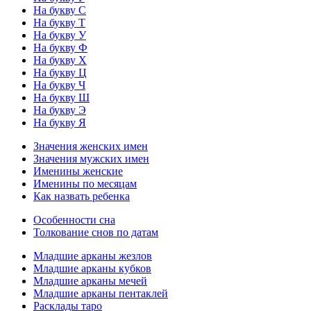
На букву С
На букву Т
На букву У
На букву Ф
На букву Х
На букву Ц
На букву Ч
На букву Ш
На букву Э
На букву Я
Значения женских имен
Значения мужских имен
Именины женские
Именины по месяцам
Как назвать ребенка
Особенности сна
Толкование снов по датам
Младшие арканы жезлов
Младшие арканы кубков
Младшие арканы мечей
Младшие арканы пентаклей
Расклады таро