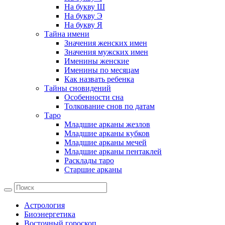
На букву Ш
На букву Э
На букву Я
Тайна имени
Значения женских имен
Значения мужских имен
Именины женские
Именины по месяцам
Как назвать ребенка
Тайны сновидений
Особенности сна
Толкование снов по датам
Таро
Младшие арканы жезлов
Младшие арканы кубков
Младшие арканы мечей
Младшие арканы пентаклей
Расклады таро
Старшие арканы
Астрология
Биоэнергетика
Восточный гороскоп