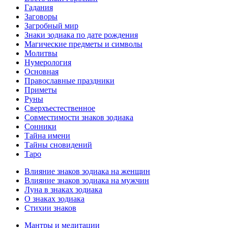
Гадания
Заговоры
Загробный мир
Знаки зодиака по дате рождения
Магические предметы и символы
Молитвы
Нумерология
Основная
Православные праздники
Приметы
Руны
Сверхъестественное
Совместимости знаков зодиака
Сонники
Тайна имени
Тайны сновидений
Таро
Влияние знаков зодиака на женщин
Влияние знаков зодиака на мужчин
Луна в знаках зодиака
О знаках зодиака
Стихии знаков
Мантры и медитации