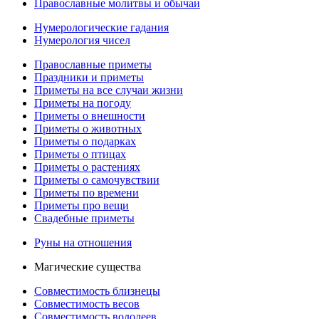
Православные молитвы и обычаи
Нумерологические гадания
Нумерология чисел
Православные приметы
Праздники и приметы
Приметы на все случаи жизни
Приметы на погоду
Приметы о внешности
Приметы о животных
Приметы о подарках
Приметы о птицах
Приметы о растениях
Приметы о самочувствии
Приметы по времени
Приметы про вещи
Свадебные приметы
Руны на отношения
Магические существа
Совместимость близнецы
Совместимость весов
Совместимость водолеев