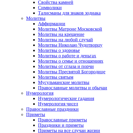
Свойства камней
Символики
Талисманы для знаков зодиака
Молитвы
Аффирмации
Молитвы Матроне Московской
Молитвы на крещение
Молитвы на любой случай
Молитвы Николаю Чудотворцу
Молитвы о здоровье
Молитвы о работе и деньгах
Молитвы о семье и отношениях
Молитвы от сглаза и порчи
Молитвы Пресвятой Богородице
Молитвы святым
Мусульманские молитвы
Православные молитвы и обычаи
Нумерология
Нумерологические гадания
Нумерология чисел
Православные праздники
Приметы
Православные приметы
Праздники и приметы
Приметы на все случаи жизни