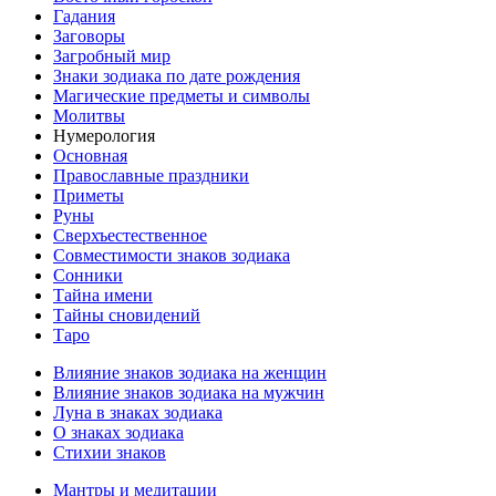
Гадания
Заговоры
Загробный мир
Знаки зодиака по дате рождения
Магические предметы и символы
Молитвы
Нумерология
Основная
Православные праздники
Приметы
Руны
Сверхъестественное
Совместимости знаков зодиака
Сонники
Тайна имени
Тайны сновидений
Таро
Влияние знаков зодиака на женщин
Влияние знаков зодиака на мужчин
Луна в знаках зодиака
О знаках зодиака
Стихии знаков
Мантры и медитации