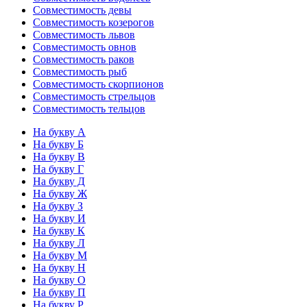
Совместимость девы
Совместимость козерогов
Совместимость львов
Совместимость овнов
Совместимость раков
Совместимость рыб
Совместимость скорпионов
Совместимость стрельцов
Совместимость тельцов
На букву А
На букву Б
На букву В
На букву Г
На букву Д
На букву Ж
На букву З
На букву И
На букву К
На букву Л
На букву М
На букву Н
На букву О
На букву П
На букву Р