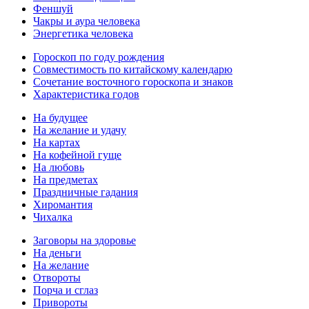
Феншуй
Чакры и аура человека
Энергетика человека
Гороскоп по году рождения
Совместимость по китайскому календарю
Сочетание восточного гороскопа и знаков
Характеристика годов
На будущее
На желание и удачу
На картах
На кофейной гуще
На любовь
На предметах
Праздничные гадания
Хиромантия
Чихалка
Заговоры на здоровье
На деньги
На желание
Отвороты
Порча и сглаз
Привороты