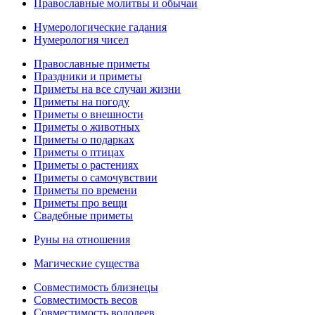
Православные молитвы и обычаи
Нумерологические гадания
Нумерология чисел
Православные приметы
Праздники и приметы
Приметы на все случаи жизни
Приметы на погоду
Приметы о внешности
Приметы о животных
Приметы о подарках
Приметы о птицах
Приметы о растениях
Приметы о самочувствии
Приметы по времени
Приметы про вещи
Свадебные приметы
Руны на отношения
Магические существа
Совместимость близнецы
Совместимость весов
Совместимость водолеев