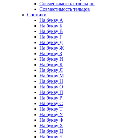
Совместимость стрельцов
Совместимость тельцов
Сонники
На букву А
На букву Б
На букву В
На букву Г
На букву Д
На букву Ж
На букву З
На букву И
На букву К
На букву Л
На букву М
На букву Н
На букву О
На букву П
На букву Р
На букву С
На букву Т
На букву У
На букву Ф
На букву Х
На букву Ц
На букву Ч