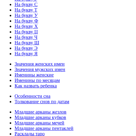
На букву С
На букву Т
На букву У
На букву Ф
На букву Х
На букву Ц
На букву Ч
На букву Ш
На букву Э
На букву Я
Значения женских имен
Значения мужских имен
Именины женские
Именины по месяцам
Как назвать ребенка
Особенности сна
Толкование снов по датам
Младшие арканы жезлов
Младшие арканы кубков
Младшие арканы мечей
Младшие арканы пентаклей
Расклады таро