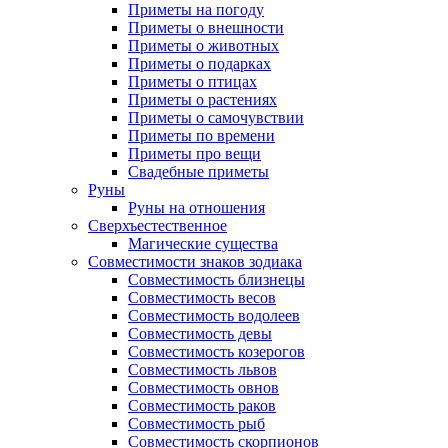
Приметы на погоду
Приметы о внешности
Приметы о животных
Приметы о подарках
Приметы о птицах
Приметы о растениях
Приметы о самочувствии
Приметы по времени
Приметы про вещи
Свадебные приметы
Руны
Руны на отношения
Сверхъестественное
Магические существа
Совместимости знаков зодиака
Совместимость близнецы
Совместимость весов
Совместимость водолеев
Совместимость девы
Совместимость козерогов
Совместимость львов
Совместимость овнов
Совместимость раков
Совместимость рыб
Совместимость скорпионов