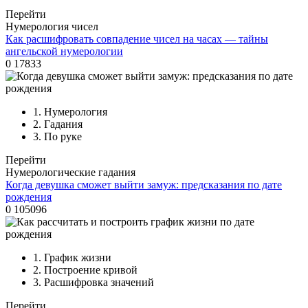
Перейти
Нумерология чисел
Как расшифровать совпадение чисел на часах — тайны
ангельской нумерологии
0
17833
1.
Нумерология
2.
Гадания
3.
По руке
Перейти
Нумерологические гадания
Когда девушка сможет выйти замуж: предсказания по дате
рождения
0
105096
1.
График жизни
2.
Построение кривой
3.
Расшифровка значений
Перейти