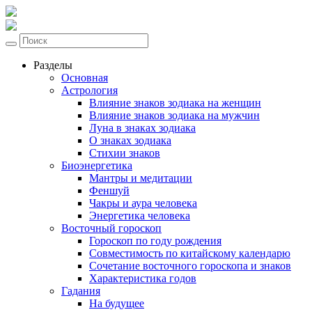
Разделы
Основная
Астрология
Влияние знаков зодиака на женщин
Влияние знаков зодиака на мужчин
Луна в знаках зодиака
О знаках зодиака
Стихии знаков
Биоэнергетика
Мантры и медитации
Феншуй
Чакры и аура человека
Энергетика человека
Восточный гороскоп
Гороскоп по году рождения
Совместимость по китайскому календарю
Сочетание восточного гороскопа и знаков
Характеристика годов
Гадания
На будущее