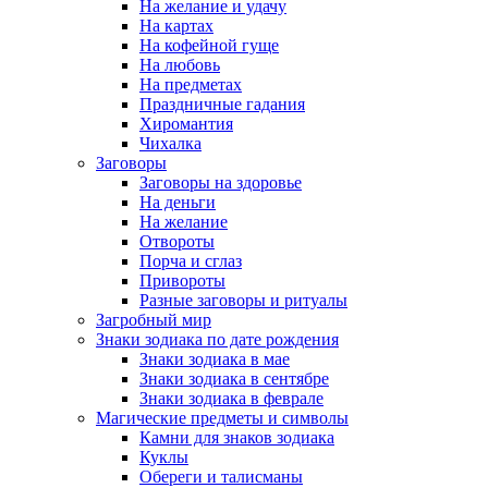
На желание и удачу
На картах
На кофейной гуще
На любовь
На предметах
Праздничные гадания
Хиромантия
Чихалка
Заговоры
Заговоры на здоровье
На деньги
На желание
Отвороты
Порча и сглаз
Привороты
Разные заговоры и ритуалы
Загробный мир
Знаки зодиака по дате рождения
Знаки зодиака в мае
Знаки зодиака в сентябре
Знаки зодиака в феврале
Магические предметы и символы
Камни для знаков зодиака
Куклы
Обереги и талисманы