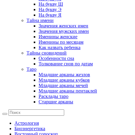
На букву Ш
На букву Э
На букву Я
Тайна имени
Значения женских имен
Значения мужских имен
Именины женские
Именины по месяцам
Как назвать ребенка
Тайны сновидений
Особенности сна
Толкование снов по датам
Таро
Младшие арканы жезлов
Младшие арканы кубков
Младшие арканы мечей
Младшие арканы пентаклей
Расклады таро
Старшие арканы
Астрология
Биоэнергетика
Восточный гороскоп