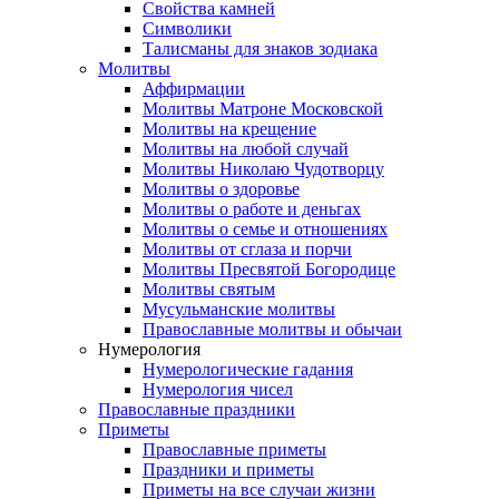
Свойства камней
Символики
Талисманы для знаков зодиака
Молитвы
Аффирмации
Молитвы Матроне Московской
Молитвы на крещение
Молитвы на любой случай
Молитвы Николаю Чудотворцу
Молитвы о здоровье
Молитвы о работе и деньгах
Молитвы о семье и отношениях
Молитвы от сглаза и порчи
Молитвы Пресвятой Богородице
Молитвы святым
Мусульманские молитвы
Православные молитвы и обычаи
Нумерология
Нумерологические гадания
Нумерология чисел
Православные праздники
Приметы
Православные приметы
Праздники и приметы
Приметы на все случаи жизни