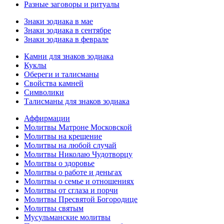
Разные заговоры и ритуалы
Знаки зодиака в мае
Знаки зодиака в сентябре
Знаки зодиака в феврале
Камни для знаков зодиака
Куклы
Обереги и талисманы
Свойства камней
Символики
Талисманы для знаков зодиака
Аффирмации
Молитвы Матроне Московской
Молитвы на крещение
Молитвы на любой случай
Молитвы Николаю Чудотворцу
Молитвы о здоровье
Молитвы о работе и деньгах
Молитвы о семье и отношениях
Молитвы от сглаза и порчи
Молитвы Пресвятой Богородице
Молитвы святым
Мусульманские молитвы