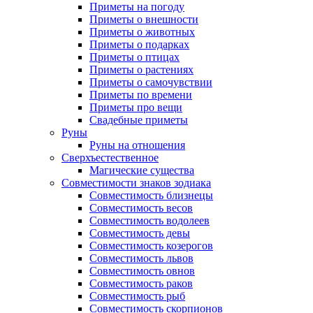
Приметы на погоду
Приметы о внешности
Приметы о животных
Приметы о подарках
Приметы о птицах
Приметы о растениях
Приметы о самочувствии
Приметы по времени
Приметы про вещи
Свадебные приметы
Руны
Руны на отношения
Сверхъестественное
Магические существа
Совместимости знаков зодиака
Совместимость близнецы
Совместимость весов
Совместимость водолеев
Совместимость девы
Совместимость козерогов
Совместимость львов
Совместимость овнов
Совместимость раков
Совместимость рыб
Совместимость скорпионов