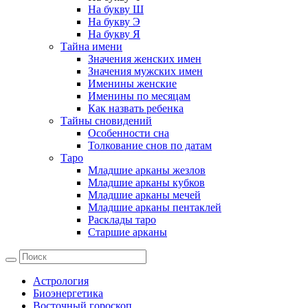
На букву Ш
На букву Э
На букву Я
Тайна имени
Значения женских имен
Значения мужских имен
Именины женские
Именины по месяцам
Как назвать ребенка
Тайны сновидений
Особенности сна
Толкование снов по датам
Таро
Младшие арканы жезлов
Младшие арканы кубков
Младшие арканы мечей
Младшие арканы пентаклей
Расклады таро
Старшие арканы
Астрология
Биоэнергетика
Восточный гороскоп