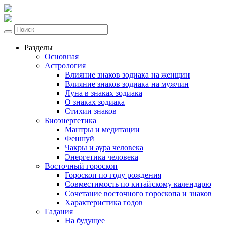
Разделы
Основная
Астрология
Влияние знаков зодиака на женщин
Влияние знаков зодиака на мужчин
Луна в знаках зодиака
О знаках зодиака
Стихии знаков
Биоэнергетика
Мантры и медитации
Феншуй
Чакры и аура человека
Энергетика человека
Восточный гороскоп
Гороскоп по году рождения
Совместимость по китайскому календарю
Сочетание восточного гороскопа и знаков
Характеристика годов
Гадания
На будущее