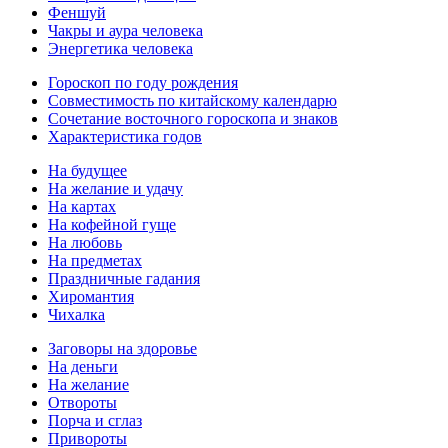
Феншуй
Чакры и аура человека
Энергетика человека
Гороскоп по году рождения
Совместимость по китайскому календарю
Сочетание восточного гороскопа и знаков
Характеристика годов
На будущее
На желание и удачу
На картах
На кофейной гуще
На любовь
На предметах
Праздничные гадания
Хиромантия
Чихалка
Заговоры на здоровье
На деньги
На желание
Отвороты
Порча и сглаз
Привороты