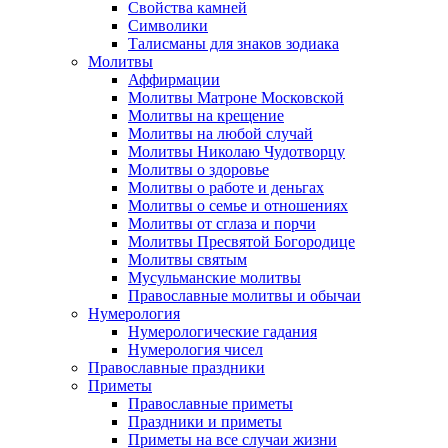
Свойства камней
Символики
Талисманы для знаков зодиака
Молитвы
Аффирмации
Молитвы Матроне Московской
Молитвы на крещение
Молитвы на любой случай
Молитвы Николаю Чудотворцу
Молитвы о здоровье
Молитвы о работе и деньгах
Молитвы о семье и отношениях
Молитвы от сглаза и порчи
Молитвы Пресвятой Богородице
Молитвы святым
Мусульманские молитвы
Православные молитвы и обычаи
Нумерология
Нумерологические гадания
Нумерология чисел
Православные праздники
Приметы
Православные приметы
Праздники и приметы
Приметы на все случаи жизни