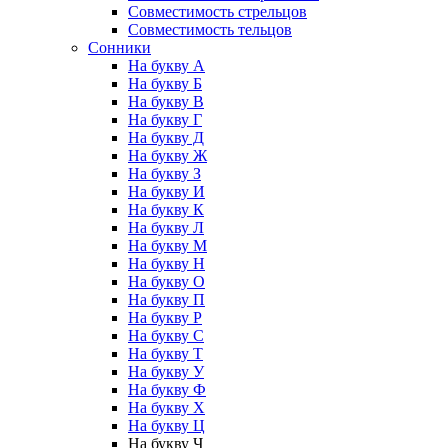
Совместимость стрельцов
Совместимость тельцов
Сонники
На букву А
На букву Б
На букву В
На букву Г
На букву Д
На букву Ж
На букву З
На букву И
На букву К
На букву Л
На букву М
На букву Н
На букву О
На букву П
На букву Р
На букву С
На букву Т
На букву У
На букву Ф
На букву Х
На букву Ц
На букву Ч