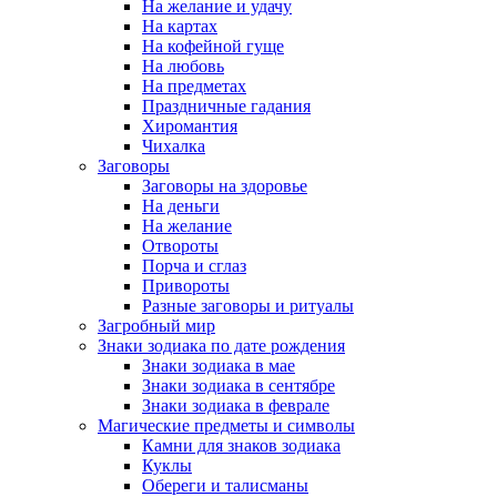
На желание и удачу
На картах
На кофейной гуще
На любовь
На предметах
Праздничные гадания
Хиромантия
Чихалка
Заговоры
Заговоры на здоровье
На деньги
На желание
Отвороты
Порча и сглаз
Привороты
Разные заговоры и ритуалы
Загробный мир
Знаки зодиака по дате рождения
Знаки зодиака в мае
Знаки зодиака в сентябре
Знаки зодиака в феврале
Магические предметы и символы
Камни для знаков зодиака
Куклы
Обереги и талисманы