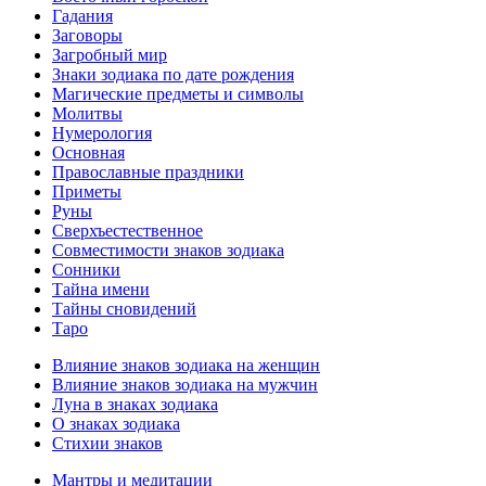
Гадания
Заговоры
Загробный мир
Знаки зодиака по дате рождения
Магические предметы и символы
Молитвы
Нумерология
Основная
Православные праздники
Приметы
Руны
Сверхъестественное
Совместимости знаков зодиака
Сонники
Тайна имени
Тайны сновидений
Таро
Влияние знаков зодиака на женщин
Влияние знаков зодиака на мужчин
Луна в знаках зодиака
О знаках зодиака
Стихии знаков
Мантры и медитации