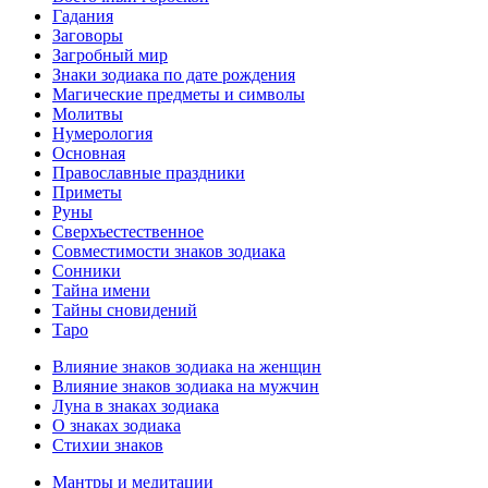
Гадания
Заговоры
Загробный мир
Знаки зодиака по дате рождения
Магические предметы и символы
Молитвы
Нумерология
Основная
Православные праздники
Приметы
Руны
Сверхъестественное
Совместимости знаков зодиака
Сонники
Тайна имени
Тайны сновидений
Таро
Влияние знаков зодиака на женщин
Влияние знаков зодиака на мужчин
Луна в знаках зодиака
О знаках зодиака
Стихии знаков
Мантры и медитации