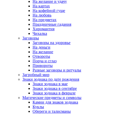
На желание и удачу
На картах
На кофейной гуще
На любовь
На предметах
Праздничные гадания
Хиромантия
Чихалка
Заговоры
Заговоры на здоровье
На деньги
На желание
Отвороты
Порча и сглаз
Привороты
Разные заговоры и ритуалы
Загробный мир
Знаки зодиака по дате рождения
Знаки зодиака в мае
Знаки зодиака в сентябре
Знаки зодиака в феврале
Магические предметы и символы
Камни для знаков зодиака
Куклы
Обереги и талисманы