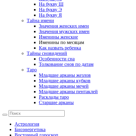
На букву Ш
На букву Э
На букву Я
Тайна имени
Значения женских имен
Значения мужских имен
Именины женские
Именины по месяцам
Как назвать ребенка
Тайны сновидений
Особенности сна
Толкование снов по датам
Таро
Младшие арканы жезлов
Младшие арканы кубков
Младшие арканы мечей
Младшие арканы пентаклей
Расклады таро
Старшие арканы
Астрология
Биоэнергетика
Восточный гороскоп