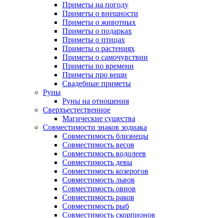
Приметы на погоду
Приметы о внешности
Приметы о животных
Приметы о подарках
Приметы о птицах
Приметы о растениях
Приметы о самочувствии
Приметы по времени
Приметы про вещи
Свадебные приметы
Руны
Руны на отношения
Сверхъестественное
Магические существа
Совместимости знаков зодиака
Совместимость близнецы
Совместимость весов
Совместимость водолеев
Совместимость девы
Совместимость козерогов
Совместимость львов
Совместимость овнов
Совместимость раков
Совместимость рыб
Совместимость скорпионов