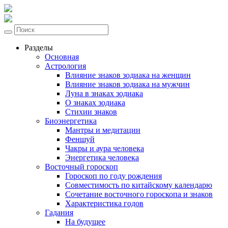
Разделы
Основная
Астрология
Влияние знаков зодиака на женщин
Влияние знаков зодиака на мужчин
Луна в знаках зодиака
О знаках зодиака
Стихии знаков
Биоэнергетика
Мантры и медитации
Феншуй
Чакры и аура человека
Энергетика человека
Восточный гороскоп
Гороскоп по году рождения
Совместимость по китайскому календарю
Сочетание восточного гороскопа и знаков
Характеристика годов
Гадания
На будущее