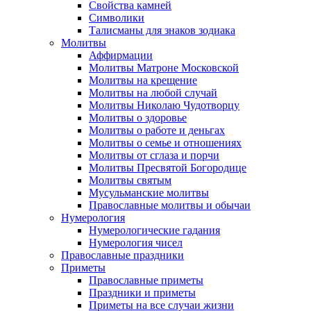
Свойства камней
Символики
Талисманы для знаков зодиака
Молитвы
Аффирмации
Молитвы Матроне Московской
Молитвы на крещение
Молитвы на любой случай
Молитвы Николаю Чудотворцу
Молитвы о здоровье
Молитвы о работе и деньгах
Молитвы о семье и отношениях
Молитвы от сглаза и порчи
Молитвы Пресвятой Богородице
Молитвы святым
Мусульманские молитвы
Православные молитвы и обычаи
Нумерология
Нумерологические гадания
Нумерология чисел
Православные праздники
Приметы
Православные приметы
Праздники и приметы
Приметы на все случаи жизни