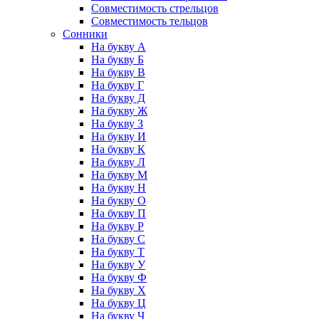
Совместимость стрельцов
Совместимость тельцов
Сонники
На букву А
На букву Б
На букву В
На букву Г
На букву Д
На букву Ж
На букву З
На букву И
На букву К
На букву Л
На букву М
На букву Н
На букву О
На букву П
На букву Р
На букву С
На букву Т
На букву У
На букву Ф
На букву Х
На букву Ц
На букву Ч