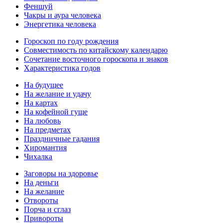
Феншуй
Чакры и аура человека
Энергетика человека
Гороскоп по году рождения
Совместимость по китайскому календарю
Сочетание восточного гороскопа и знаков
Характеристика годов
На будущее
На желание и удачу
На картах
На кофейной гуще
На любовь
На предметах
Праздничные гадания
Хиромантия
Чихалка
Заговоры на здоровье
На деньги
На желание
Отвороты
Порча и сглаз
Привороты