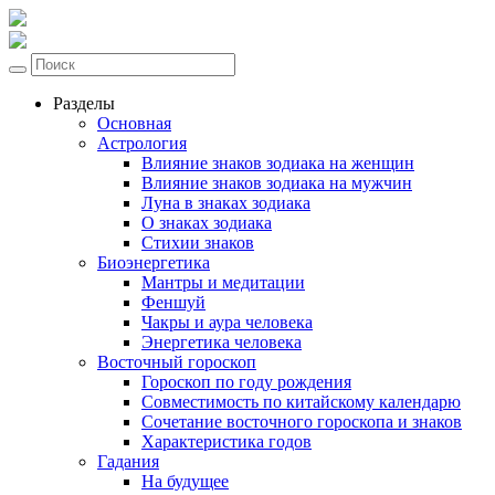
Разделы
Основная
Астрология
Влияние знаков зодиака на женщин
Влияние знаков зодиака на мужчин
Луна в знаках зодиака
О знаках зодиака
Стихии знаков
Биоэнергетика
Мантры и медитации
Феншуй
Чакры и аура человека
Энергетика человека
Восточный гороскоп
Гороскоп по году рождения
Совместимость по китайскому календарю
Сочетание восточного гороскопа и знаков
Характеристика годов
Гадания
На будущее