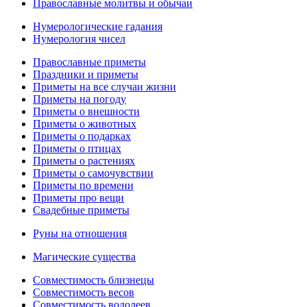
Православные молитвы и обычаи
Нумерологические гадания
Нумерология чисел
Православные приметы
Праздники и приметы
Приметы на все случаи жизни
Приметы на погоду
Приметы о внешности
Приметы о животных
Приметы о подарках
Приметы о птицах
Приметы о растениях
Приметы о самочувствии
Приметы по времени
Приметы про вещи
Свадебные приметы
Руны на отношения
Магические существа
Совместимость близнецы
Совместимость весов
Совместимость водолеев