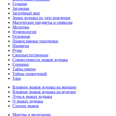
Гадания
Заговоры
Загробный мир
Знаки зодиака по дате рождения
Магические предметы и символы
Молитвы
Нумерология
Основная
Православные праздники
Приметы
Руны
Сверхъестественное
Совместимости знаков зодиака
Сонники
Тайна имени
Тайны сновидений
Таро
Влияние знаков зодиака на женщин
Влияние знаков зодиака на мужчин
Луна в знаках зодиака
О знаках зодиака
Стихии знаков
Мантры и медитации