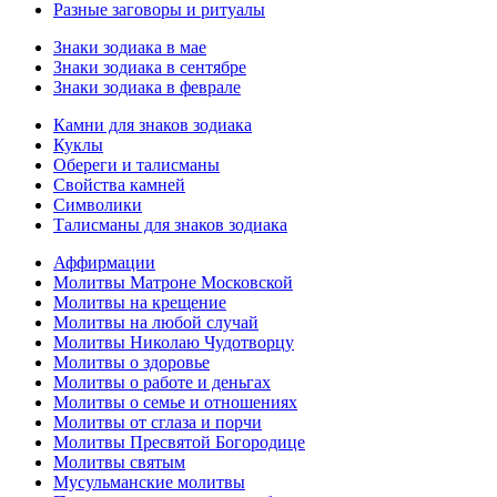
Разные заговоры и ритуалы
Знаки зодиака в мае
Знаки зодиака в сентябре
Знаки зодиака в феврале
Камни для знаков зодиака
Куклы
Обереги и талисманы
Свойства камней
Символики
Талисманы для знаков зодиака
Аффирмации
Молитвы Матроне Московской
Молитвы на крещение
Молитвы на любой случай
Молитвы Николаю Чудотворцу
Молитвы о здоровье
Молитвы о работе и деньгах
Молитвы о семье и отношениях
Молитвы от сглаза и порчи
Молитвы Пресвятой Богородице
Молитвы святым
Мусульманские молитвы