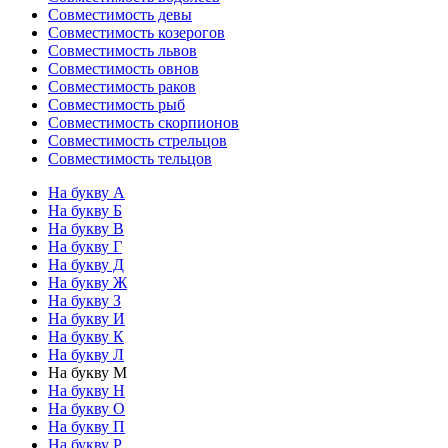
Совместимость девы
Совместимость козерогов
Совместимость львов
Совместимость овнов
Совместимость раков
Совместимость рыб
Совместимость скорпионов
Совместимость стрельцов
Совместимость тельцов
На букву А
На букву Б
На букву В
На букву Г
На букву Д
На букву Ж
На букву З
На букву И
На букву К
На букву Л
На букву М
На букву Н
На букву О
На букву П
На букву Р