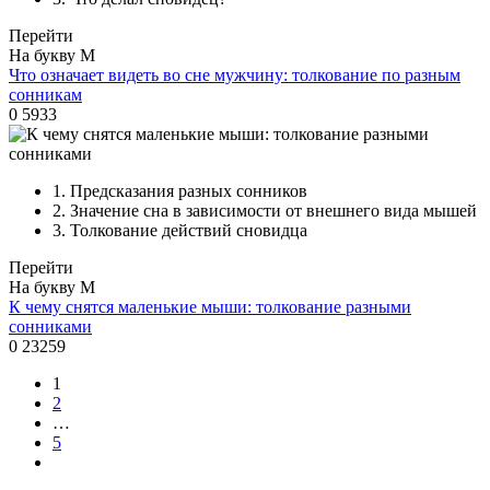
Перейти
На букву М
Что означает видеть во сне мужчину: толкование по разным
сонникам
0
5933
1.
Предсказания разных сонников
2.
Значение сна в зависимости от внешнего вида мышей
3.
Толкование действий сновидца
Перейти
На букву М
К чему снятся маленькие мыши: толкование разными
сонниками
0
23259
1
2
…
5