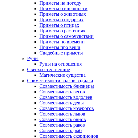
Приметы на погоду
Приметы о внешности
Приметы о животных
Приметы о подарках
Приметы о птицах
Приметы о растениях
Приметы о самочувствии
Приметы по времени
Приметы про вещи
Свадебные приметы
Руны
Руны на отношения
Сверхъестественное
Магические существа
Совместимости знаков зодиака
Совместимость близнецы
Совместимость весов
Совместимость водолеев
Совместимость девы
Совместимость козерогов
Совместимость львов
Совместимость овнов
Совместимость раков
Совместимость рыб
Совместимость скорпионов