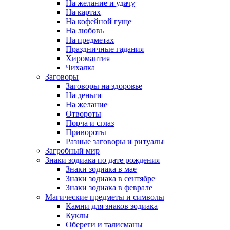
На желание и удачу
На картах
На кофейной гуще
На любовь
На предметах
Праздничные гадания
Хиромантия
Чихалка
Заговоры
Заговоры на здоровье
На деньги
На желание
Отвороты
Порча и сглаз
Привороты
Разные заговоры и ритуалы
Загробный мир
Знаки зодиака по дате рождения
Знаки зодиака в мае
Знаки зодиака в сентябре
Знаки зодиака в феврале
Магические предметы и символы
Камни для знаков зодиака
Куклы
Обереги и талисманы