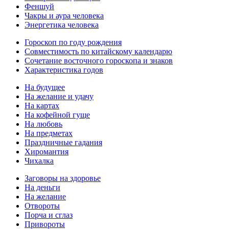
Феншуй
Чакры и аура человека
Энергетика человека
Гороскоп по году рождения
Совместимость по китайскому календарю
Сочетание восточного гороскопа и знаков
Характеристика годов
На будущее
На желание и удачу
На картах
На кофейной гуще
На любовь
На предметах
Праздничные гадания
Хиромантия
Чихалка
Заговоры на здоровье
На деньги
На желание
Отвороты
Порча и сглаз
Привороты