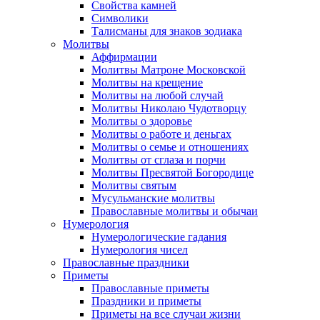
Свойства камней
Символики
Талисманы для знаков зодиака
Молитвы
Аффирмации
Молитвы Матроне Московской
Молитвы на крещение
Молитвы на любой случай
Молитвы Николаю Чудотворцу
Молитвы о здоровье
Молитвы о работе и деньгах
Молитвы о семье и отношениях
Молитвы от сглаза и порчи
Молитвы Пресвятой Богородице
Молитвы святым
Мусульманские молитвы
Православные молитвы и обычаи
Нумерология
Нумерологические гадания
Нумерология чисел
Православные праздники
Приметы
Православные приметы
Праздники и приметы
Приметы на все случаи жизни