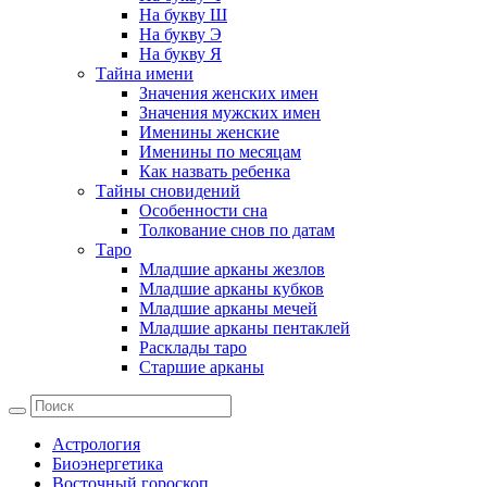
На букву Ш
На букву Э
На букву Я
Тайна имени
Значения женских имен
Значения мужских имен
Именины женские
Именины по месяцам
Как назвать ребенка
Тайны сновидений
Особенности сна
Толкование снов по датам
Таро
Младшие арканы жезлов
Младшие арканы кубков
Младшие арканы мечей
Младшие арканы пентаклей
Расклады таро
Старшие арканы
Астрология
Биоэнергетика
Восточный гороскоп