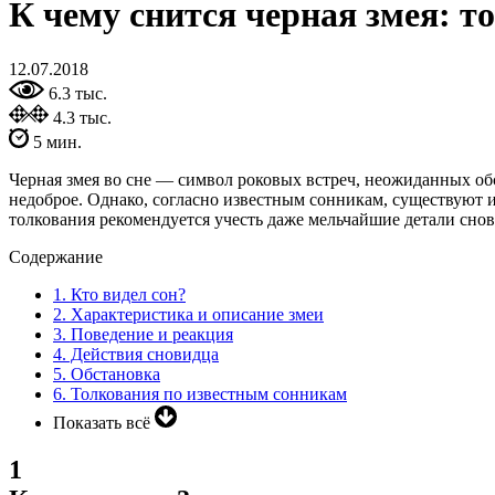
К чему снится черная змея: т
12.07.2018
6.3 тыс.
4.3 тыс.
5 мин.
Черная змея во сне — символ роковых встреч, неожиданных обс
недоброе. Однако, согласно известным сонникам, существуют 
толкования рекомендуется учесть даже мельчайшие детали снови
Содержание
1.
Кто видел сон?
2.
Характеристика и описание змеи
3.
Поведение и реакция
4.
Действия сновидца
5.
Обстановка
6.
Толкования по известным сонникам
Показать всё
1