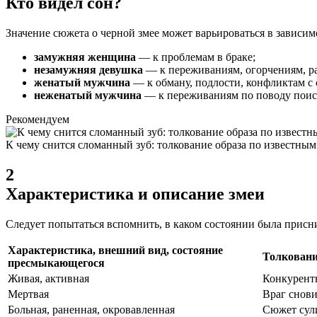
Кто видел сон?
Значение сюжета о черной змее может варьироваться в зависим
замужняя женщина
— к проблемам в браке;
незамужняя девушка
— к переживаниям, огорчениям, р
женатый мужчина
— к обману, подлости, конфликтам с 
неженатый мужчина
— к переживаниям по поводу поиск
Рекомендуем
К чему снится сломанный зуб: толкование образа по известным
2
Характеристика и описание змеи
Следует попытаться вспомнить, в каком состоянии была присн
Характеристика, внешний вид, состояние
Толковани
пресмыкающегося
Живая, активная
Конкурент
Мертвая
Враг снови
Больная, раненная, окровавленная
Сюжет сул