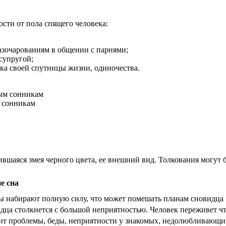
ости от пола спящего человека:
азочарованиям в общении с парнями;
супругой;
а своей спутницы жизни, одиночества.
 сонникам ​
ившаяся змея черного цвета, ее внешний вид. Толкования могут
е сна
ы набирают полную силу, что может помешать планам сновидца
дца столкнется с большой неприятностью. Человек переживет что
ит проблемы, беды, неприятности у знакомых, недолюбливающи