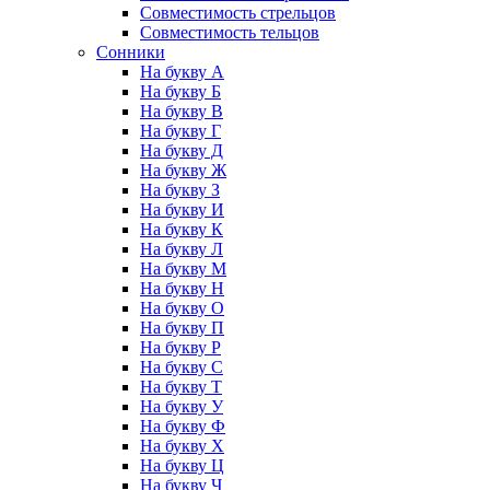
Совместимость стрельцов
Совместимость тельцов
Сонники
На букву А
На букву Б
На букву В
На букву Г
На букву Д
На букву Ж
На букву З
На букву И
На букву К
На букву Л
На букву М
На букву Н
На букву О
На букву П
На букву Р
На букву С
На букву Т
На букву У
На букву Ф
На букву Х
На букву Ц
На букву Ч