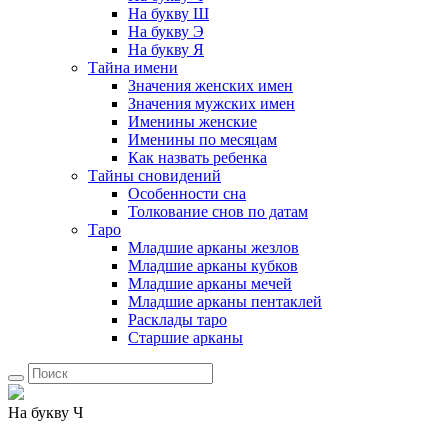
На букву Ш
На букву Э
На букву Я
Тайна имени
Значения женских имен
Значения мужских имен
Именины женские
Именины по месяцам
Как назвать ребенка
Тайны сновидений
Особенности сна
Толкование снов по датам
Таро
Младшие арканы жезлов
Младшие арканы кубков
Младшие арканы мечей
Младшие арканы пентаклей
Расклады таро
Старшие арканы
На букву Ч