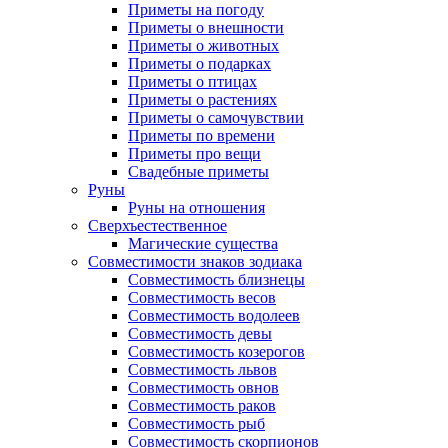
Приметы на погоду
Приметы о внешности
Приметы о животных
Приметы о подарках
Приметы о птицах
Приметы о растениях
Приметы о самочувствии
Приметы по времени
Приметы про вещи
Свадебные приметы
Руны
Руны на отношения
Сверхъестественное
Магические существа
Совместимости знаков зодиака
Совместимость близнецы
Совместимость весов
Совместимость водолеев
Совместимость девы
Совместимость козерогов
Совместимость львов
Совместимость овнов
Совместимость раков
Совместимость рыб
Совместимость скорпионов