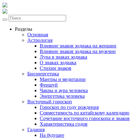
Разделы
Основная
Астрология
Влияние знаков зодиака на женщин
Влияние знаков зодиака на мужчин
Луна в знаках зодиака
О знаках зодиака
Стихии знаков
Биоэнергетика
Мантры и медитации
Феншуй
Чакры и аура человека
Энергетика человека
Восточный гороскоп
Гороскоп по году рождения
Совместимость по китайскому календарю
Сочетание восточного гороскопа и знаков
Характеристика годов
Гадания
На будущее