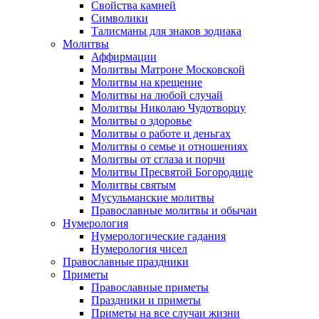
Свойства камней
Символики
Талисманы для знаков зодиака
Молитвы
Аффирмации
Молитвы Матроне Московской
Молитвы на крещение
Молитвы на любой случай
Молитвы Николаю Чудотворцу
Молитвы о здоровье
Молитвы о работе и деньгах
Молитвы о семье и отношениях
Молитвы от сглаза и порчи
Молитвы Пресвятой Богородице
Молитвы святым
Мусульманские молитвы
Православные молитвы и обычаи
Нумерология
Нумерологические гадания
Нумерология чисел
Православные праздники
Приметы
Православные приметы
Праздники и приметы
Приметы на все случаи жизни