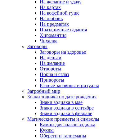
На желание и удачу
На картах
На кофейной гуще
На любовь
На предметах
Праздничные гадания
Хиромантия
Чихалка
Заговоры
Заговоры на здоровье
На деньги
На желание
Отвороты
Порча и сглаз
Привороты
Разные заговоры и ритуалы
Загробный мир
Знаки зодиака по дате рождения
Знаки зодиака в мае
Знаки зодиака в сентябре
Знаки зодиака в феврале
Магические предметы и символы
Камни для знаков зодиака
Куклы
Обереги и талисманы