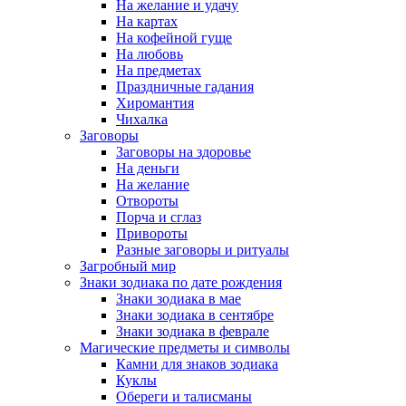
На желание и удачу
На картах
На кофейной гуще
На любовь
На предметах
Праздничные гадания
Хиромантия
Чихалка
Заговоры
Заговоры на здоровье
На деньги
На желание
Отвороты
Порча и сглаз
Привороты
Разные заговоры и ритуалы
Загробный мир
Знаки зодиака по дате рождения
Знаки зодиака в мае
Знаки зодиака в сентябре
Знаки зодиака в феврале
Магические предметы и символы
Камни для знаков зодиака
Куклы
Обереги и талисманы