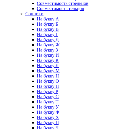
Совместимость стрельцов
Совместимость тельцов
Сонники
На букву А
На букву Б
На букву В
На букву Г
На букву Д
На букву Ж
На букву З
На букву И
На букву К
На букву Л
На букву М
На букву Н
На букву О
На букву П
На букву Р
На букву С
На букву Т
На букву У
На букву Ф
На букву Х
На букву Ц
На букву Ч