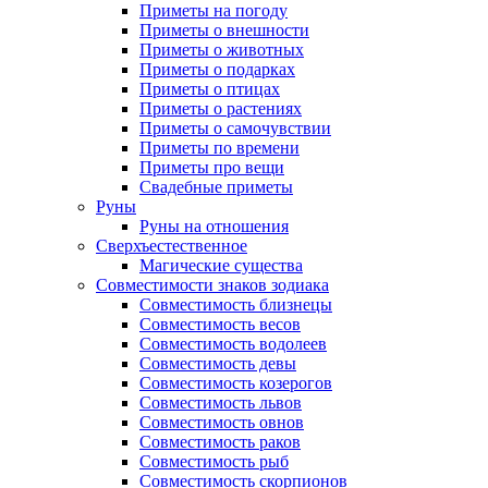
Приметы на погоду
Приметы о внешности
Приметы о животных
Приметы о подарках
Приметы о птицах
Приметы о растениях
Приметы о самочувствии
Приметы по времени
Приметы про вещи
Свадебные приметы
Руны
Руны на отношения
Сверхъестественное
Магические существа
Совместимости знаков зодиака
Совместимость близнецы
Совместимость весов
Совместимость водолеев
Совместимость девы
Совместимость козерогов
Совместимость львов
Совместимость овнов
Совместимость раков
Совместимость рыб
Совместимость скорпионов