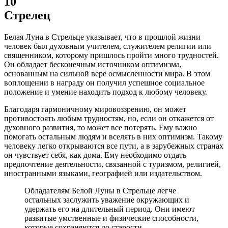
10
Стрелец
Белая Луна в Стрельце указывает, что в прошлой жизни
человек был духовным учителем, служителем религии или
священником, которому пришлось пройти много трудностей.
Он обладает бесконечным источником оптимизма,
основанным на сильной вере осмысленности мира. В этом
воплощении в награду он получил успешное социальное
положение и умение находить подход к любому человеку.
Благодаря гармоничному мировоззрению, он может
противостоять любым трудностям, но, если он откажется от
духовного развития, то может все потерять. Ему важно
помогать остальным людям и вселять в них оптимизм. Такому
человеку легко открываются все пути, а в зарубежных странах
он чувствует себя, как дома. Ему необходимо отдать
предпочтение деятельности, связанной с туризмом, религией,
иностранными языками, географией или издательством.
Обладателям Белой Луны в Стрельце легче
остальных заслужить уважение окружающих и
удержать его на длительный период. Они имеют
развитые умственные и физические способности,
которые сохраняются до старости.