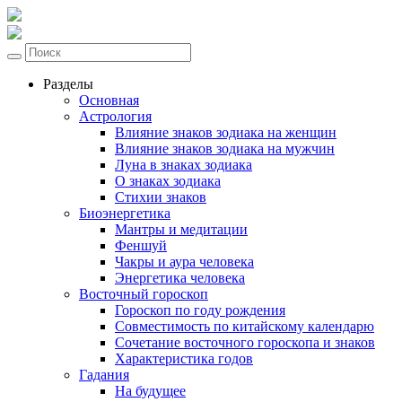
Разделы
Основная
Астрология
Влияние знаков зодиака на женщин
Влияние знаков зодиака на мужчин
Луна в знаках зодиака
О знаках зодиака
Стихии знаков
Биоэнергетика
Мантры и медитации
Феншуй
Чакры и аура человека
Энергетика человека
Восточный гороскоп
Гороскоп по году рождения
Совместимость по китайскому календарю
Сочетание восточного гороскопа и знаков
Характеристика годов
Гадания
На будущее