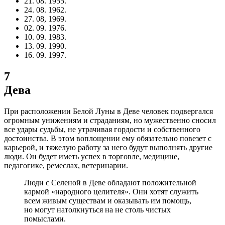
21. 08. 1955.
24. 08. 1962.
27. 08, 1969.
02. 09. 1976.
10. 09. 1983.
13. 09. 1990.
16. 09. 1997.
7
Дева
При расположении Белой Луны в Деве человек подвергался
огромным унижениям и страданиям, но мужественно сносил
все удары судьбы, не утрачивая гордости и собственного
достоинства. В этом воплощении ему обязательно повезет с
карьерой, и тяжелую работу за него будут выполнять другие
люди. Он будет иметь успех в торговле, медицине,
педагогике, ремеслах, ветеринарии.
Люди с Селеной в Деве обладают положительной
кармой «народного целителя». Они хотят служить
всем живым существам и оказывать им помощь,
но могут натолкнуться на не столь чистых
помыслами.