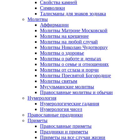
Свойства камней
Символики
Талисманы для знаков зодиака
Молитвы
Аффирмации
Молитвы Матроне Московской
Молитвы на крещение
Молитвы на любой случай
Молитвы Николаю Чудотворцу
Молитвы о здоровье
Молитвы о работе и деньгах
Молитвы о семье и отношениях
Молитвы от сглаза и порчи
Молитвы Пресвятой Богородице
Молитвы святым
Мусульманские молитвы
Православные молитвы и обычаи
Нумерология
Нумерологические гадания
Нумерология чисел
Православные праздники
Приметы
Православные приметы
Праздники и приметы
Приметы на все случаи жизни