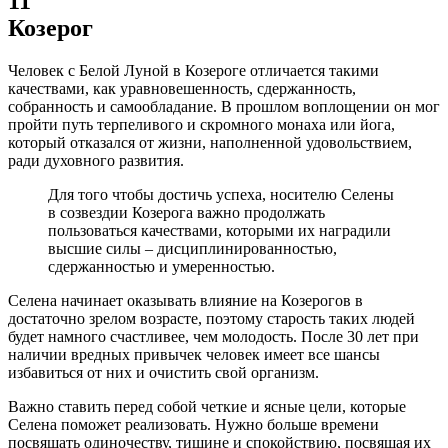
11
Козерог
Человек с Белой Луной в Козероге отличается такими
качествами, как уравновешенность, сдержанность,
собранность и самообладание. В прошлом воплощении он мог
пройти путь терпеливого и скромного монаха или йога,
который отказался от жизни, наполненной удовольствием,
ради духовного развития.
Для того чтобы достичь успеха, носителю Селены
в созвездии Козерога важно продолжать
пользоваться качествами, которыми их наградили
высшие силы – дисциплинированностью,
сдержанностью и умеренностью.
Селена начинает оказывать влияние на Козерогов в
достаточно зрелом возрасте, поэтому старость таких людей
будет намного счастливее, чем молодость. После 30 лет при
наличии вредных привычек человек имеет все шансы
избавиться от них и очистить свой организм.
Важно ставить перед собой четкие и ясные цели, которые
Селена поможет реализовать. Нужно больше времени
посвящать одиночеству, тишине и спокойствию, посвящая их