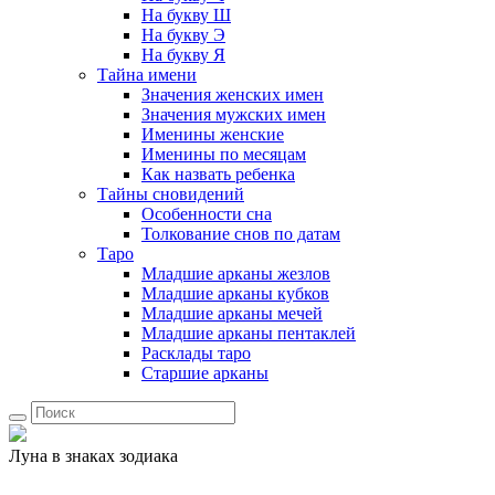
На букву Ш
На букву Э
На букву Я
Тайна имени
Значения женских имен
Значения мужских имен
Именины женские
Именины по месяцам
Как назвать ребенка
Тайны сновидений
Особенности сна
Толкование снов по датам
Таро
Младшие арканы жезлов
Младшие арканы кубков
Младшие арканы мечей
Младшие арканы пентаклей
Расклады таро
Старшие арканы
Луна в знаках зодиака