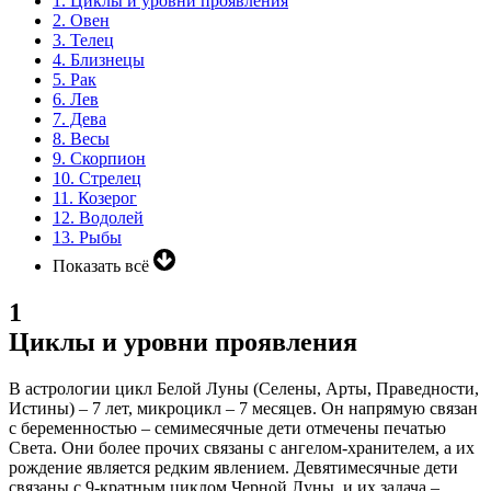
1.
Циклы и уровни проявления
2.
Овен
3.
Телец
4.
Близнецы
5.
Рак
6.
Лев
7.
Дева
8.
Весы
9.
Скорпион
10.
Стрелец
11.
Козерог
12.
Водолей
13.
Рыбы
Показать всё
1
Циклы и уровни проявления
В астрологии цикл Белой Луны (Селены, Арты, Праведности,
Истины) – 7 лет, микроцикл – 7 месяцев. Он напрямую связан
с беременностью – семимесячные дети отмечены печатью
Света. Они более прочих связаны с ангелом-хранителем, а их
рождение является редким явлением. Девятимесячные дети
связаны с 9-кратным циклом Черной Луны, и их задача –