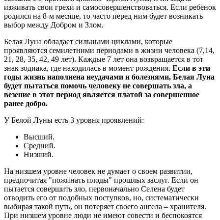
изживать свои грехи и самосовершенствоваться. Если ребенок
родился на 8-м месяце, то часто перед ним будет возникать
выбор между Добром и Злом.
Белая Луна обладает сильными циклами, которые
проявляются семилетними периодами в жизни человека (7,14,
21, 28, 35, 42, 49 лет). Каждые 7 лет она возвращается в тот
знак зодиака, где находилась в момент рождения.
Если в эти
годы жизнь наполнена неудачами и болезнями, Белая Луна
будет пытаться помочь человеку не совершать зла, а
везение в этот период является платой за совершенное
ранее добро.
У Белой Луны есть 3 уровня проявлений:
Высший.
Средний.
Низший.
На низшем уровне человек не думает о своем развитии,
предпочитая "пожинать плоды" прошлых заслуг. Если он
пытается совершить зло, первоначально Селена будет
отводить его от подобных поступков, но, систематически
выбирая такой путь, он потеряет своего ангела – хранителя.
При низшем уровне люди не имеют совести и беспокоятся