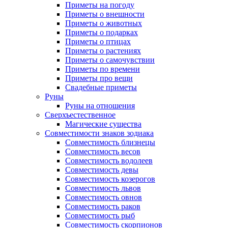
Приметы на погоду
Приметы о внешности
Приметы о животных
Приметы о подарках
Приметы о птицах
Приметы о растениях
Приметы о самочувствии
Приметы по времени
Приметы про вещи
Свадебные приметы
Руны
Руны на отношения
Сверхъестественное
Магические существа
Совместимости знаков зодиака
Совместимость близнецы
Совместимость весов
Совместимость водолеев
Совместимость девы
Совместимость козерогов
Совместимость львов
Совместимость овнов
Совместимость раков
Совместимость рыб
Совместимость скорпионов