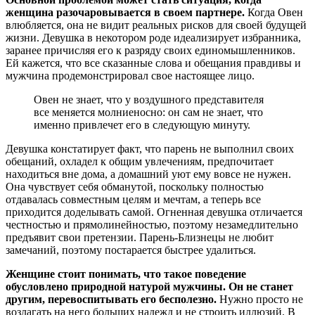
женщина разочаровывается в своем партнере.
Когда Овен
влюбляется, она не видит реальных рисков для своей будущей
жизни. Девушка в некотором роде идеализирует избранника,
заранее причисляя его к разряду своих единомышленников.
Ей кажется, что все сказанные слова и обещания правдивы и
мужчина продемонстрировал свое настоящее лицо.
Овен не знает, что у воздушного представителя
все меняется молниеносно: он сам не знает, что
именно привлечет его в следующую минуту.
Девушка констатирует факт, что парень не выполнил своих
обещаний, охладел к общим увлечениям, предпочитает
находиться вне дома, а домашний уют ему вовсе не нужен.
Она чувствует себя обманутой, поскольку полностью
отдавалась совместным целям и мечтам, а теперь все
приходится доделывать самой. Огненная девушка отличается
честностью и прямолинейностью, поэтому незамедлительно
предъявит свои претензии. Парень-Близнецы не любит
замечаний, поэтому постарается быстрее удалиться.
Женщине стоит понимать, что такое поведение
обусловлено природной натурой мужчины. Он не станет
другим, перевоспитывать его бесполезно.
Нужно просто не
возлагать на него больших надежд и не строить иллюзий. В