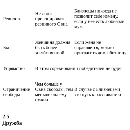
Близнецы никогда не
Не стоит
позволит себе измену,
Ревность
провоцировать
если у нее есть любимый
ревнивого Овна
муж
Женщина должна
Если жена не
Быт
быть более
справляется, можно
хозяйственной
пригласить домработницу
Упрямство
В этом соревновании победителей не будет
Чем больше у
Ограничение
Овна свободы, тем
В случае с Близнецами
свободы
меньше она ему
это путь к расставанию
нужна
2.5
Дружба