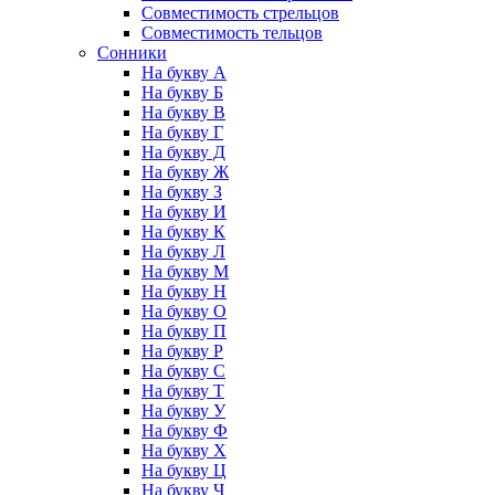
Совместимость стрельцов
Совместимость тельцов
Сонники
На букву А
На букву Б
На букву В
На букву Г
На букву Д
На букву Ж
На букву З
На букву И
На букву К
На букву Л
На букву М
На букву Н
На букву О
На букву П
На букву Р
На букву С
На букву Т
На букву У
На букву Ф
На букву Х
На букву Ц
На букву Ч