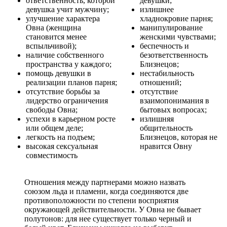
ответственность, которой
девушки;
девушка учит мужчину;
излишнее
улучшение характера
хладнокровие парня;
Овна (женщина
манипулирование
становится менее
женскими чувствами;
вспыльчивой);
беспечность и
наличие собственного
безответственность
пространства у каждого;
Близнецов;
помощь девушки в
нестабильность
реализации планов парня;
отношений;
отсутствие борьбы за
отсутствие
лидерство ограничения
взаимопонимания в
свободы Овна;
бытовых вопросах;
успехи в карьерном росте
излишняя
или общем деле;
общительность
легкость на подъем;
Близнецов, которая не
высокая сексуальная
нравится Овну
совместимость
Отношения между партнерами можно назвать
союзом льда и пламени, когда соединяются две
противоположности по степени восприятия
окружающей действительности. У Овна не бывает
полутонов: для нее существует только черный и