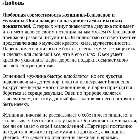
Любовь
Любовная совместимость женщины-Близнецов и
мужчины-Овна находится на уровне самых высоких
показателей.
С первых минут знакомства девушка понимает,
что имеет дело со своим потенциальным мужем (у Близнецов
прекрасно развита интуиция). Он полностью соответствует ее
представлениям о мужской красоте, силе, мужественности.
Парень ничего и никого не боится, всегда сумеет ее защитить
и сделать для любимой все, что в его силах. Овен умеет
красиво ухаживать, дарит дорогие подарки, осыпает свою
возлюбленную цветами.
Огненный мужчина быстро влюбляется, но его чувства
недолговечны - до тех пор, пока он не встречает Близнецов.
Вокруг нее всегда много поклонников, и парню приходится
бороться за сердце девушки. Овен по природе является
завоевателем, поэтому данный факт заставляет его постоянно
быть начеку.
Женщина никогда не рассказывает о себе ничего лишнего, и
это вызывает беспокойство у парня. Он начинает сомневаться,
все ли он знает о своей возлюбленной. Партнеры постоянно
находятся в режиме игры: мужчина догоняет, а женщина
убегает. Это делает их отношения свежими и яркими.