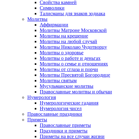
Свойства камней
Символики
Талисманы для знаков зодиака
Молитвы
Аффирмации
Молитвы Матроне Московской
Молитвы на крещение
Молитвы на любой случай
Молитвы Николаю Чудотворцу
Молитвы о здоровье
Молитвы о работе и деньгах
Молитвы о семье и отношениях
Молитвы от сглаза и порчи
Молитвы Пресвятой Богородице
Молитвы святым
Мусульманские молитвы
Православные молитвы и обычаи
Нумерология
Нумерологические гадания
Нумерология чисел
Православные праздники
Приметы
Православные приметы
Праздники и приметы
Приметы на все случаи жизни