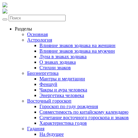
Разделы
Основная
Астрология
Влияние знаков зодиака на женщин
Влияние знаков зодиака на мужчин
Луна в знаках зодиака
О знаках зодиака
Стихии знаков
Биоэнергетика
Мантры и медитации
Феншуй
Чакры и аура человека
Энергетика человека
Восточный гороскоп
Гороскоп по году рождения
Совместимость по китайскому календарю
Сочетание восточного гороскопа и знаков
Характеристика годов
Гадания
На будущее