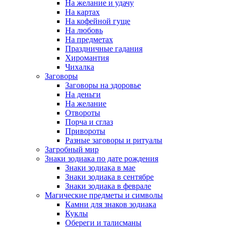
На желание и удачу
На картах
На кофейной гуще
На любовь
На предметах
Праздничные гадания
Хиромантия
Чихалка
Заговоры
Заговоры на здоровье
На деньги
На желание
Отвороты
Порча и сглаз
Привороты
Разные заговоры и ритуалы
Загробный мир
Знаки зодиака по дате рождения
Знаки зодиака в мае
Знаки зодиака в сентябре
Знаки зодиака в феврале
Магические предметы и символы
Камни для знаков зодиака
Куклы
Обереги и талисманы