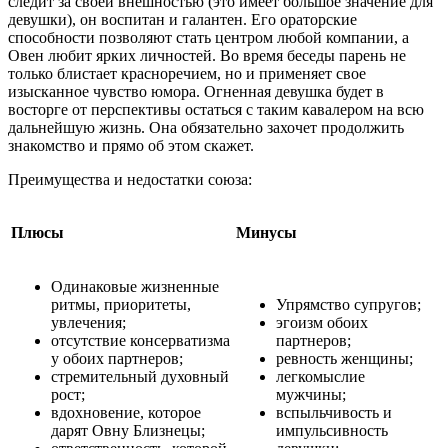
следит за своей внешностью (это имеет большое значение для
девушки), он воспитан и галантен. Его ораторские
способности позволяют стать центром любой компании, а
Овен любит ярких личностей. Во время беседы парень не
только блистает красноречием, но и применяет свое
изысканное чувство юмора. Огненная девушка будет в
восторге от перспективы остаться с таким кавалером на всю
дальнейшую жизнь. Она обязательно захочет продолжить
знакомство и прямо об этом скажет.
Преимущества и недостатки союза:
Плюсы
Минусы
Одинаковые жизненные
ритмы, приоритеты,
Упрямство супругов;
увлечения;
эгоизм обоих
отсутствие консерватизма
партнеров;
у обоих партнеров;
ревность женщины;
стремительный духовный
легкомыслие
рост;
мужчины;
вдохновение, которое
вспыльчивость и
дарят Овну Близнецы;
импульсивность