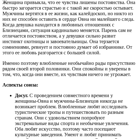
Женщина привыкла, что ее чувства лишены постоянства. Она
быстро загорается страстью и с такой же скоростью остывает.
Мужчины вертятся в ее жизни, как калейдоскоп, но никто из
них не способен оставить в сердце Овна ни малейшего следа.
Когда девушка находится в любовных отношениях с
Близнецами, ситуация кардинально меняется. Парень сам не
отличается постоянством, а у девушки сильно развит
инстинкт охотницы и завоевательницы. Она терзается
сомнениями, ревнует и постоянно думает об избраннике. От
этого ее любовь разгорается с большей силой.
Именно поэтому влюбленные необычайно рады присутствию
рядом своей второй половинки. Они спокойны и уверены в
том, что, когда они вместе, их чувствам ничего не угрожает.
Аспекты союза:
Досуг.
С проведением совместного времени у
женщины-Овна и мужчины-Близнецов никогда не
возникает проблем. Влюбленные любят исследовать
туристические тропы и путешествовать по разным
странам. Они с удовольствием попробуют
экстремальные виды спорта и необычные увлечения.
Оба любят искусство, поэтому часто посещают
культурные заведения. Умеют и любят принимать