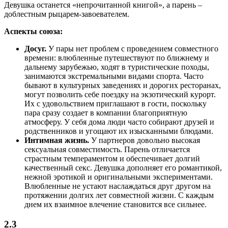
Девушка останется «непрочитанной книгой», а парень –
доблестным рыцарем-завоевателем.
Аспекты союза:
Досуг.
У пары нет проблем с проведением совместного
времени: влюбленные путешествуют по ближнему и
дальнему зарубежью, ходят в туристические походы,
занимаются экстремальными видами спорта. Часто
бывают в культурных заведениях и дорогих ресторанах,
могут позволить себе поездку на экзотический курорт.
Их с удовольствием приглашают в гости, поскольку
пара сразу создает в компании благоприятную
атмосферу. У себя дома люди часто собирают друзей и
родственников и угощают их изысканными блюдами.
Интимная жизнь.
У партнеров довольно высокая
сексуальная совместимость. Парень отличается
страстным темпераментом и обеспечивает долгий
качественный секс. Девушка дополняет его романтикой,
нежной эротикой и оригинальными экспериментами.
Влюбленные не устают наслаждаться друг другом на
протяжении долгих лет совместной жизни. С каждым
днем их взаимное влечение становится все сильнее.
2.3