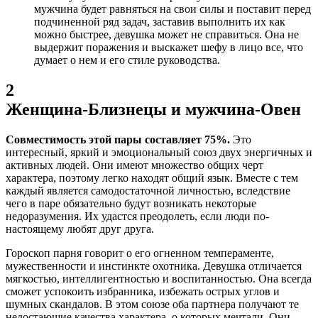
мужчина будет равняться на свои силы и поставит перед
подчиненной ряд задач, заставив выполнить их как
можно быстрее, девушка может не справиться. Она не
выдержит поражения и выскажет шефу в лицо все, что
думает о нем и его стиле руководства.
2
Женщина-Близнецы и мужчина-Овен
Совместимость этой пары составляет
75%.
Это
интересный, яркий и эмоциональный союз двух энергичных и
активных людей. Они имеют множество общих черт
характера, поэтому легко находят общий язык. Вместе с тем
каждый является самодостаточной личностью, вследствие
чего в паре обязательно будут возникать некоторые
недоразумения. Их удастся преодолеть, если люди по-
настоящему любят друг друга.
Гороскоп парня говорит о его огненном темпераменте,
мужественности и инстинкте охотника. Девушка отличается
мягкостью, интеллигентностью и воспитанностью. Она всегда
сможет успокоить избранника, избежать острых углов и
шумных скандалов. В этом союзе оба партнера получают те
недостающие качества характера, о которых мечтали. Они