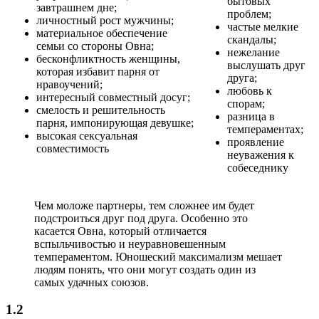
бытовых
завтрашнем дне;
проблем;
личностный рост мужчины;
частые мелкие
материальное обеспечение
скандалы;
семьи со стороны Овна;
нежелание
бесконфликтность женщины,
выслушать друг
которая избавит парня от
друга;
нравоучений;
любовь к
интересный совместный досуг;
спорам;
смелость и решительность
разница в
парня, импонирующая девушке;
темпераментах;
высокая сексуальная
проявление
совместимость
неуважения к
собеседнику
Чем моложе партнеры, тем сложнее им будет
подстроиться друг под друга. Особенно это
касается Овна, который отличается
вспыльчивостью и неуравновешенным
темпераментом. Юношеский максимализм мешает
людям понять, что они могут создать один из
самых удачных союзов.
1.2