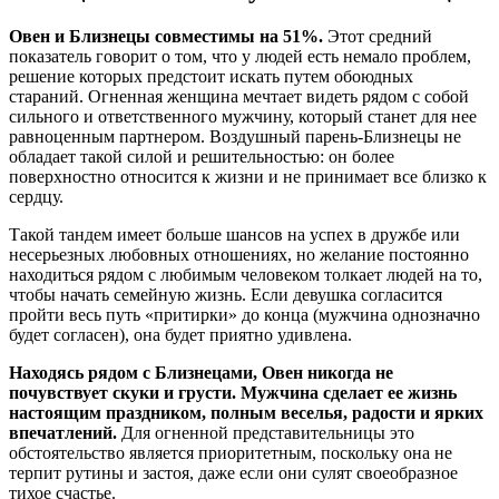
Овен и Близнецы совместимы на 51%.
Этот средний
показатель говорит о том, что у людей есть немало проблем,
решение которых предстоит искать путем обоюдных
стараний. Огненная женщина мечтает видеть рядом с собой
сильного и ответственного мужчину, который станет для нее
равноценным партнером. Воздушный парень-Близнецы не
обладает такой силой и решительностью: он более
поверхностно относится к жизни и не принимает все близко к
сердцу.
Такой тандем имеет больше шансов на успех в дружбе или
несерьезных любовных отношениях, но желание постоянно
находиться рядом с любимым человеком толкает людей на то,
чтобы начать семейную жизнь. Если девушка согласится
пройти весь путь «притирки» до конца (мужчина однозначно
будет согласен), она будет приятно удивлена.
Находясь рядом с Близнецами, Овен никогда не
почувствует скуки и грусти. Мужчина сделает ее жизнь
настоящим праздником, полным веселья, радости и ярких
впечатлений.
Для огненной представительницы это
обстоятельство является приоритетным, поскольку она не
терпит рутины и застоя, даже если они сулят своеобразное
тихое счастье.