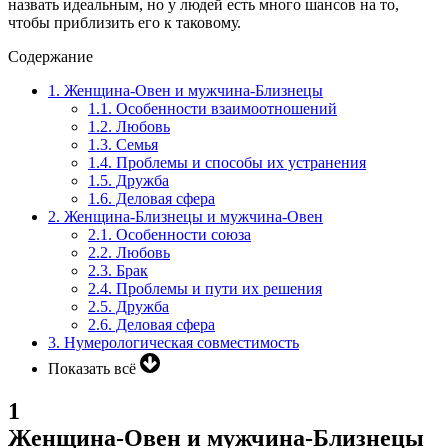
назвать идеальным, но у людей есть много шансов на то,
чтобы приблизить его к таковому.
Содержание
1.
Женщина-Овен и мужчина-Близнецы
1.1.
Особенности взаимоотношений
1.2.
Любовь
1.3.
Семья
1.4.
Проблемы и способы их устранения
1.5.
Дружба
1.6.
Деловая сфера
2.
Женщина-Близнецы и мужчина-Овен
2.1.
Особенности союза
2.2.
Любовь
2.3.
Брак
2.4.
Проблемы и пути их решения
2.5.
Дружба
2.6.
Деловая сфера
3.
Нумерологическая совместимость
Показать всё
1
Женщина-Овен и мужчина-Близнецы