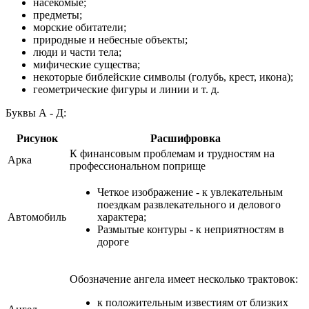
насекомые;
предметы;
морские обитатели;
природные и небесные объекты;
люди и части тела;
мифические существа;
некоторые библейские символы (голубь, крест, икона);
геометрические фигуры и линии и т. д.
Буквы А - Д:
Рисунок
Расшифровка
К финансовым проблемам и трудностям на
Арка
профессиональном поприще
Четкое изображение - к увлекательным
поездкам развлекательного и делового
Автомобиль
характера;
Размытые контуры - к неприятностям в
дороге
Обозначение ангела имеет несколько трактовок:
к положительным известиям от близких