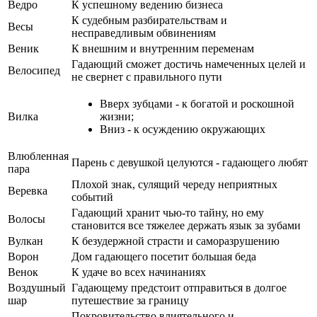
Ведро
К успешному ведению бизнеса
К судебным разбирательствам и
Весы
несправедливым обвинениям
Веник
К внешним и внутренним переменам
Гадающий сможет достичь намеченных целей и
Велосипед
не свернет с правильного пути
Вверх зубцами - к богатой и роскошной
Вилка
жизни;
Вниз - к осуждению окружающих
Влюбленная
Парень с девушкой целуются - гадающего любят
пара
Плохой знак, сулящий череду неприятных
Веревка
событий
Гадающий хранит чью-то тайну, но ему
Волосы
становится все тяжелее держать язык за зубами
Вулкан
К безудержной страсти и саморазрушению
Ворон
Дом гадающего посетит большая беда
Венок
К удаче во всех начинаниях
Воздушный
Гадающему предстоит отправиться в долгое
шар
путешествие за границу
Покровительство влиятельного и