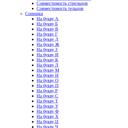
Совместимость стрельцов
Совместимость тельцов
Сонники
На букву А
На букву Б
На букву В
На букву Г
На букву Д
На букву Ж
На букву З
На букву И
На букву К
На букву Л
На букву М
На букву Н
На букву О
На букву П
На букву Р
На букву С
На букву Т
На букву У
На букву Ф
На букву Х
На букву Ц
На букву Ч