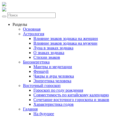
Разделы
Основная
Астрология
Влияние знаков зодиака на женщин
Влияние знаков зодиака на мужчин
Луна в знаках зодиака
О знаках зодиака
Стихии знаков
Биоэнергетика
Мантры и медитации
Феншуй
Чакры и аура человека
Энергетика человека
Восточный гороскоп
Гороскоп по году рождения
Совместимость по китайскому календарю
Сочетание восточного гороскопа и знаков
Характеристика годов
Гадания
На будущее