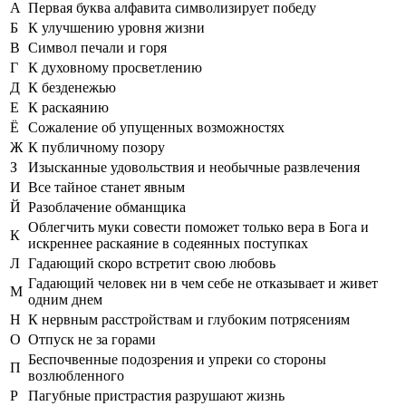
А
Первая буква алфавита символизирует победу
Б
К улучшению уровня жизни
В
Символ печали и горя
Г
К духовному просветлению
Д
К безденежью
Е
К раскаянию
Ё
Сожаление об упущенных возможностях
Ж
К публичному позору
З
Изысканные удовольствия и необычные развлечения
И
Все тайное станет явным
Й
Разоблачение обманщика
Облегчить муки совести поможет только вера в Бога и
К
искреннее раскаяние в содеянных поступках
Л
Гадающий скоро встретит свою любовь
Гадающий человек ни в чем себе не отказывает и живет
М
одним днем
Н
К нервным расстройствам и глубоким потрясениям
О
Отпуск не за горами
Беспочвенные подозрения и упреки со стороны
П
возлюбленного
Р
Пагубные пристрастия разрушают жизнь