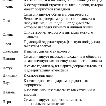
К безудержной страсти и пылкой любви, которая
Огонь
может обернуться трагедией
Символизируют обман и предательство.
Деловые партнеры могут ввести человека в
Очки
заблуждение, и он подпишет документы,
которые навредят бизнесу и личной жизни
Олицетворяет мудрого и интеллигентного
Олень
человека
Гадающий одержит триумфальную победу над
Орел
заклятым врагом
Ожерелье
К визиту давнего знакомого
Символизирует высокое положение в обществе
Павлин
и завышенную самооценку гадающего человека
В семье гадалки будет царить доброжелательная
Петух
и доверительная атмосфера
Пингвин
К самореализации
К неожиданным подаркам и радостным
Паук
сюрпризам
К получению незабываемых впечатлений и
Пальма
эмоций
Символизирует творческие таланты и
Перо
оригинальное мышление