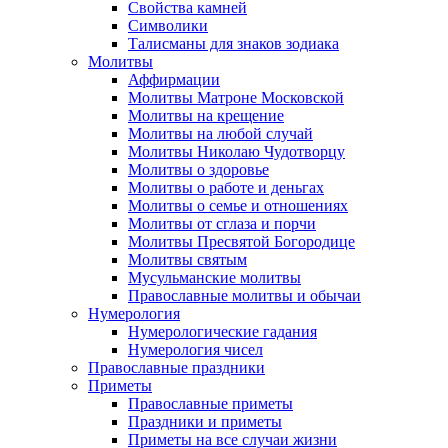
Свойства камней
Символики
Талисманы для знаков зодиака
Молитвы
Аффирмации
Молитвы Матроне Московской
Молитвы на крещение
Молитвы на любой случай
Молитвы Николаю Чудотворцу
Молитвы о здоровье
Молитвы о работе и деньгах
Молитвы о семье и отношениях
Молитвы от сглаза и порчи
Молитвы Пресвятой Богородице
Молитвы святым
Мусульманские молитвы
Православные молитвы и обычаи
Нумерология
Нумерологические гадания
Нумерология чисел
Православные праздники
Приметы
Православные приметы
Праздники и приметы
Приметы на все случаи жизни