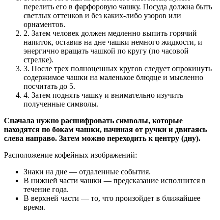
перелить его в фарфоровую чашку. Посуда должна быть
светлых оттенков и без каких-либо узоров или
орнаментов.
2.
Затем человек должен медленно выпить горячий
напиток, оставив на дне чашки немного жидкости, и
энергично вращать чашкой по кругу (по часовой
стрелке).
3.
После трех полноценных кругов следует опрокинуть
содержимое чашки на маленькое блюдце и мысленно
посчитать до 5.
4.
Затем поднять чашку и внимательно изучить
полученные символы.
Сначала нужно расшифровать символы, которые
находятся по бокам чашки, начиная от ручки и двигаясь
слева направо. Затем можно переходить к центру (дну).
Расположение кофейных изображений:
Знаки на дне — отдаленные события.
В нижней части чашки — предсказание исполнится в
течение года.
В верхней части — то, что произойдет в ближайшее
время.