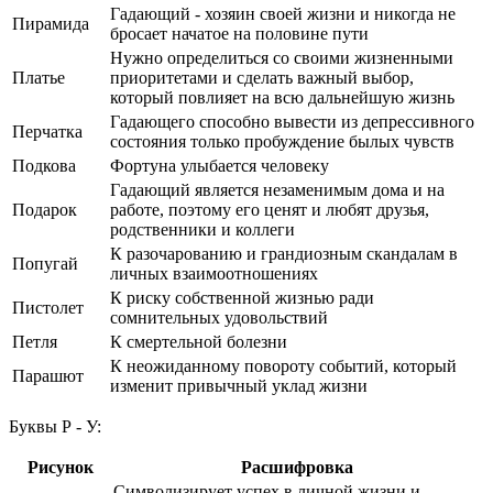
Гадающий - хозяин своей жизни и никогда не
Пирамида
бросает начатое на половине пути
Нужно определиться со своими жизненными
Платье
приоритетами и сделать важный выбор,
который повлияет на всю дальнейшую жизнь
Гадающего способно вывести из депрессивного
Перчатка
состояния только пробуждение былых чувств
Подкова
Фортуна улыбается человеку
Гадающий является незаменимым дома и на
Подарок
работе, поэтому его ценят и любят друзья,
родственники и коллеги
К разочарованию и грандиозным скандалам в
Попугай
личных взаимоотношениях
К риску собственной жизнью ради
Пистолет
сомнительных удовольствий
Петля
К смертельной болезни
К неожиданному повороту событий, который
Парашют
изменит привычный уклад жизни
Буквы Р - У:
Рисунок
Расшифровка
Символизирует успех в личной жизни и