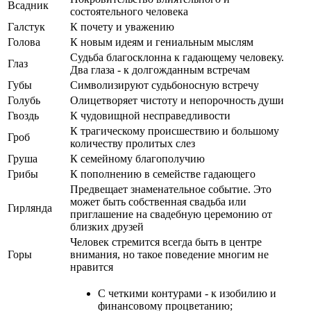
Всадник
состоятельного человека
Галстук
К почету и уважению
Голова
К новым идеям и гениальным мыслям
Судьба благосклонна к гадающему человеку.
Глаз
Два глаза - к долгожданным встречам
Губы
Символизируют судьбоносную встречу
Голубь
Олицетворяет чистоту и непорочность души
Гвоздь
К чудовищной несправедливости
К трагическому происшествию и большому
Гроб
количеству пролитых слез
Груша
К семейному благополучию
Грибы
К пополнению в семействе гадающего
Предвещает знаменательное событие. Это
может быть собственная свадьба или
Гирлянда
приглашение на свадебную церемонию от
близких друзей
Человек стремится всегда быть в центре
Горы
внимания, но такое поведение многим не
нравится
С четкими контурами - к изобилию и
финансовому процветанию;