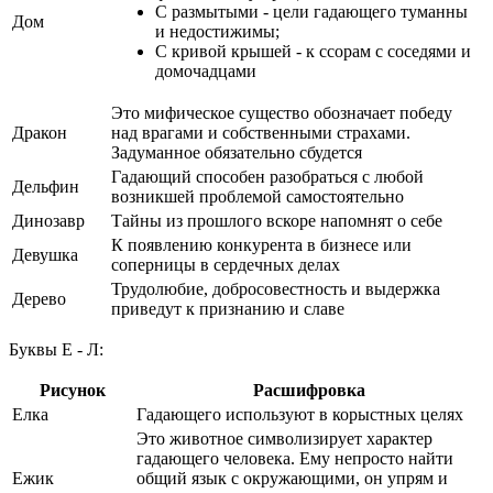
С размытыми - цели гадающего туманны
Дом
и недостижимы;
С кривой крышей - к ссорам с соседями и
домочадцами
Это мифическое существо обозначает победу
Дракон
над врагами и собственными страхами.
Задуманное обязательно сбудется
Гадающий способен разобраться с любой
Дельфин
возникшей проблемой самостоятельно
Динозавр
Тайны из прошлого вскоре напомнят о себе
К появлению конкурента в бизнесе или
Девушка
соперницы в сердечных делах
Трудолюбие, добросовестность и выдержка
Дерево
приведут к признанию и славе
Буквы Е - Л:
Рисунок
Расшифровка
Елка
Гадающего используют в корыстных целях
Это животное символизирует характер
гадающего человека. Ему непросто найти
Ежик
общий язык с окружающими, он упрям и