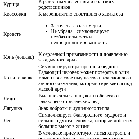
К радостным известиям от близких
Курица
родственников
Кроссовки
К мероприятию спортивного характера
Застелена - знак смерти;
Не убрана - символизирует
Кровать
необязательность и
недисциплинированность
К сердечной привязанности и появлению
Конь (лошадь)
закадычного друга
Символизируют разорение и бедность.
Гадающий человек может потерять в один
Кот или кошка
момент все свое имущество из-за лживого и
алчного мужчины, который скрывается под
маской друга
Высшие силы защищают и оберегают
Лицо
гадающего от всяческих бед
Лягушка
Знак доброты и душевного тепла
Символизирует благородного, мудрого и
Лев
сильного духом человека, который добьется
больших высот в жизни
В человеке присутствуют лисья хитрость и
Лиса
остроумие. Благодаря этим качествам он