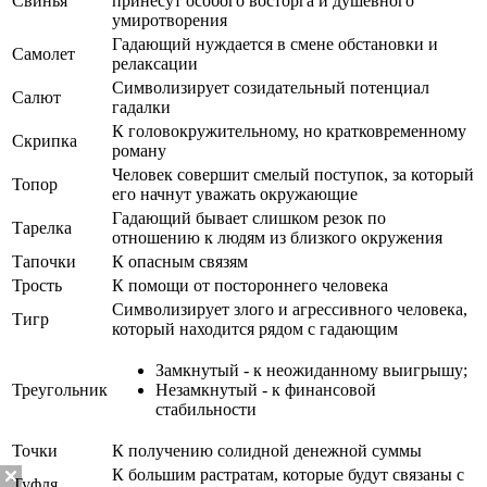
Свинья
принесут особого восторга и душевного
умиротворения
Гадающий нуждается в смене обстановки и
Самолет
релаксации
Символизирует созидательный потенциал
Салют
гадалки
К головокружительному, но кратковременному
Скрипка
роману
Человек совершит смелый поступок, за который
Топор
его начнут уважать окружающие
Гадающий бывает слишком резок по
Тарелка
отношению к людям из близкого окружения
Тапочки
К опасным связям
Трость
К помощи от постороннего человека
Символизирует злого и агрессивного человека,
Тигр
который находится рядом с гадающим
Замкнутый - к неожиданному выигрышу;
Треугольник
Незамкнутый - к финансовой
стабильности
Точки
К получению солидной денежной суммы
К большим растратам, которые будут связаны с
Туфля