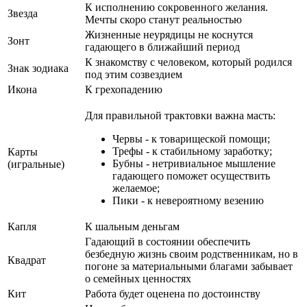
К исполнению сокровенного желания.
Звезда
Мечты скоро станут реальностью
Жизненные неурядицы не коснутся
Зонт
гадающего в ближайший период
К знакомству с человеком, который родился
Знак зодиака
под этим созвездием
Икона
К грехопадению
Для правильной трактовки важна масть:
Червы - к товарищеской помощи;
Трефы - к стабильному заработку;
Карты
Бубны - нетривиальное мышление
(игральные)
гадающего поможет осуществить
желаемое;
Пики - к невероятному везению
Капля
К шальным деньгам
Гадающий в состоянии обеспечить
безбедную жизнь своим родственникам, но в
Квадрат
погоне за материальными благами забывает
о семейных ценностях
Кит
Работа будет оценена по достоинству