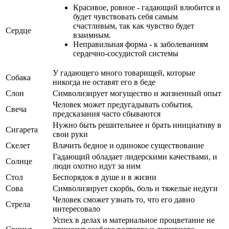
Красивое, ровное - гадающий влюбится и
будет чувствовать себя самым
счастливым, так как чувство будет
Сердце
взаимным.
Неправильная форма - к заболеваниям
сердечно-сосудистой системы
У гадающего много товарищей, которые
Собака
никогда не оставят его в беде
Слон
Символизирует могущество и жизненный опыт
Человек может предугадывать события,
Свеча
предсказания часто сбываются
Нужно быть решительнее и брать инициативу в
Сигарета
свои руки
Скелет
Влачить бедное и одинокое существование
Гадающий обладает лидерскими качествами, и
Солнце
люди охотно идут за ним
Стол
Беспорядок в душе и в жизни
Сова
Символизирует скорбь, боль и тяжелые недуги
Человек сможет узнать то, что его давно
Стрела
интересовало
Успех в делах и материальное процветание не