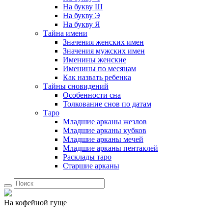
На букву Ш
На букву Э
На букву Я
Тайна имени
Значения женских имен
Значения мужских имен
Именины женские
Именины по месяцам
Как назвать ребенка
Тайны сновидений
Особенности сна
Толкование снов по датам
Таро
Младшие арканы жезлов
Младшие арканы кубков
Младшие арканы мечей
Младшие арканы пентаклей
Расклады таро
Старшие арканы
На кофейной гуще