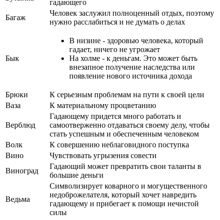
гадающего
Человек заслужил полноценный отдых, поэтому
Багаж
нужно расслабиться и не думать о делах
В низине - здоровью человека, который
гадает, ничего не угрожает
Бык
На холме - к деньгам. Это может быть
внезапное получение наследства или
появление нового источника дохода
Брюки
К серьезным проблемам на пути к своей цели
Ваза
К материальному процветанию
Гадающему придется много работать и
Верблюд
самоотверженно отдаваться своему делу, чтобы
стать успешным и обеспеченным человеком
Волк
К совершению неблаговидного поступка
Вино
Чувствовать угрызения совести
Гадающий может превратить свои таланты в
Виноград
большие деньги
Символизирует коварного и могущественного
недоброжелателя, который хочет навредить
Ведьма
гадающему и прибегает к помощи нечистой
силы