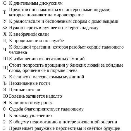
С
К длительным дискуссиям
Предстоит познакомиться с интересными людьми,
Т
которые повлияют на мировоззрение
У
К разногласиям и бесполезным спорам с домочадцами
Ф
Нужно верить в лучшее и не терять надежду
Х
К внебрачной связи
Ц
К продвижению по службе
К большой трагедии, которая разобьет сердце гадающего
Ч
человека
Ш
К избавлению от негативных эмоций
Стоит попросить прощения у близких людей за обидные
Щ
слова, брошенные в порыве гнева
Ь
К флирту с малознакомым мужчиной
Ъ
Неожиданные гости
Э
Ценные потери
Ю
Болезнь затянется надолго
Я
К личностному росту
0
Судьба благоприятствует гадающему
1
К новому увлечению
2
К общему недомоганию и потере жизненной энергии
3
Предвещает радужные перспективы и светлое будущее