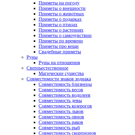
Приметы на погоду
Приметы о внешности
Приметы о животных
Приметы о подарках
Приметы о птицах
Приметы о растениях
Приметы о самочувствии
Приметы по времени
Приметы про вещи
Свадебные приметы
Руны
Руны на отношения
Сверхъестественное
Магические существа
Совместимости знаков зодиака
Совместимость близнецы
Совместимость весов
Совместимость водолеев
Совместимость девы
Совместимость козерогов
Совместимость львов
Совместимость овнов
Совместимость раков
Совместимость рыб
Совместимость скорпионов