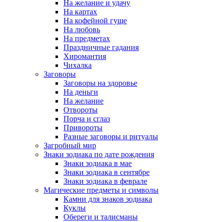
На желание и удачу
На картах
На кофейной гуще
На любовь
На предметах
Праздничные гадания
Хиромантия
Чихалка
Заговоры
Заговоры на здоровье
На деньги
На желание
Отвороты
Порча и сглаз
Привороты
Разные заговоры и ритуалы
Загробный мир
Знаки зодиака по дате рождения
Знаки зодиака в мае
Знаки зодиака в сентябре
Знаки зодиака в феврале
Магические предметы и символы
Камни для знаков зодиака
Куклы
Обереги и талисманы