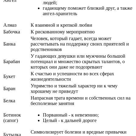
Ангел
людей;
гадающему поможет близкий друг, а также
ангел-хранитель
Алмаз
К взаимной и крепкой любви
Бабочка
К рискованному мероприятию
Человек, который гадает, всегда может
Банка
рассчитывать на поддержку своих приятелей и
родственников
У гадающих девушки или мужчины большой
Барабан
потенциал и множество скрытых талантов, о
которых они даже не подозревают
К счастью и успешности во всех сферах
Букет
жизнедеятельности
Упрямство и тяжелый характер ни к чему
Баран
хорошему не приведут
Напрасная трата времени и собственных сил на
Белка
бесполезные занятия
Ботинок
Порванный - к невезению;
(сапог)
Целый - к дальней дороге
Символизирует болезни и вредные привычки
Бутылка