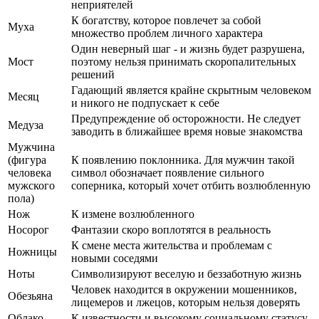
неприятелей
К богатству, которое повлечет за собой
Муха
множество проблем личного характера
Один неверный шаг - и жизнь будет разрушена,
Мост
поэтому нельзя принимать скоропалительных
решений
Гадающий является крайне скрытным человеком
Месяц
и никого не подпускает к себе
Предупреждение об осторожности. Не следует
Медуза
заводить в ближайшее время новые знакомства
Мужчина
(фигура
К появлению поклонника. Для мужчин такой
человека
символ обозначает появление сильного
мужского
соперника, который хочет отбить возлюбленную
пола)
Нож
К измене возлюбленного
Носорог
Фантазии скоро воплотятся в реальность
К смене места жительства и проблемам с
Ножницы
новыми соседями
Ноты
Символизируют веселую и беззаботную жизнь
Человек находится в окружении мошенников,
Обезьяна
лицемеров и лжецов, которым нельзя доверять
Облако
К известности и высокому социальному статусу