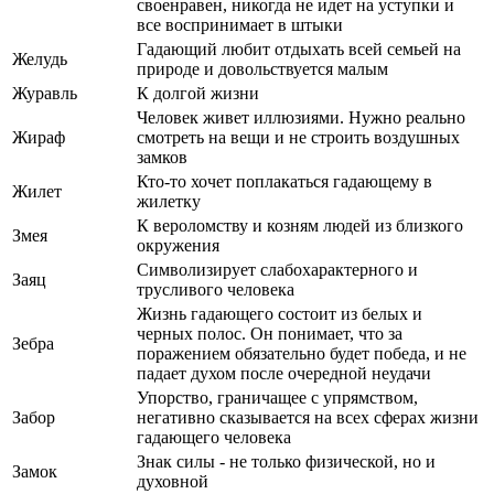
своенравен, никогда не идет на уступки и
все воспринимает в штыки
Гадающий любит отдыхать всей семьей на
Желудь
природе и довольствуется малым
Журавль
К долгой жизни
Человек живет иллюзиями. Нужно реально
Жираф
смотреть на вещи и не строить воздушных
замков
Кто-то хочет поплакаться гадающему в
Жилет
жилетку
К вероломству и козням людей из близкого
Змея
окружения
Символизирует слабохарактерного и
Заяц
трусливого человека
Жизнь гадающего состоит из белых и
черных полос. Он понимает, что за
Зебра
поражением обязательно будет победа, и не
падает духом после очередной неудачи
Упорство, граничащее с упрямством,
Забор
негативно сказывается на всех сферах жизни
гадающего человека
Знак силы - не только физической, но и
Замок
духовной