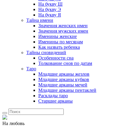
На букву Ш
На букву Э
На букву Я
Тайна имени
Значения женских имен
Значения мужских имен
Именины женские
Именины по месяцам
Как назвать ребенка
Тайны сновидений
Особенности сна
Толкование снов по датам
Таро
Младшие арканы жезлов
Младшие арканы кубков
Младшие арканы мечей
Младшие арканы пентаклей
Расклады таро
Старшие арканы
На любовь