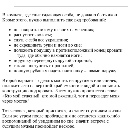
В комнате, где спит гадающая особа, не должно быть икон.
Кроме этого, нужно выполнить еще ряд требований:
не говорить никому о своих намерениях;
распустить волосы;
снять с себя все украшения;
не скрещивать руки и ноги во сне;
положить подушку в противоположный конец кровати
– туда, где обычно находятся ноги;
подушку перевернуть другой стороной;
так же поступить с простыней;
ночную рубашку надеть наизнанку – швами наружу.
Второй вариант – сделать мостик из прутиков или спичек,
положить его на верхний край емкости с водой и поставить
конструкцию под кровать. Затем нужно произнести слова:
«Кто мой суженый, кто мой ряженый, тот и переведет меня
через мосток".
Тот человек, который приснится, и станет спутником жизни.
Если же утром после пробуждения не останется каких-либо
воспоминаний об увиденном во сне, значит, встреча с
будущим мужем произойдет нескоро.