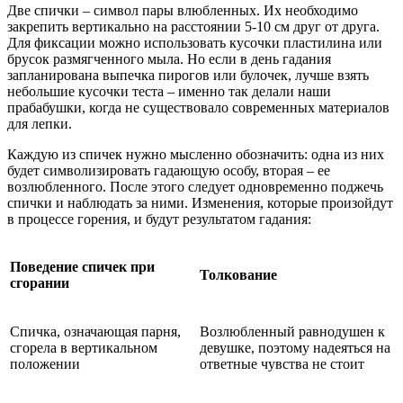
Две спички – символ пары влюбленных. Их необходимо
закрепить вертикально на расстоянии 5-10 см друг от друга.
Для фиксации можно использовать кусочки пластилина или
брусок размягченного мыла. Но если в день гадания
запланирована выпечка пирогов или булочек, лучше взять
небольшие кусочки теста – именно так делали наши
прабабушки, когда не существовало современных материалов
для лепки.
Каждую из спичек нужно мысленно обозначить: одна из них
будет символизировать гадающую особу, вторая – ее
возлюбленного. После этого следует одновременно поджечь
спички и наблюдать за ними. Изменения, которые произойдут
в процессе горения, и будут результатом гадания:
Поведение спичек при
Толкование
сгорании
Спичка, означающая парня,
Возлюбленный равнодушен к
сгорела в вертикальном
девушке, поэтому надеяться на
положении
ответные чувства не стоит