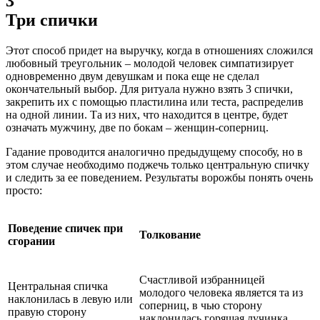
3
Три спички
Этот способ придет на выручку, когда в отношениях сложился
любовный треугольник – молодой человек симпатизирует
одновременно двум девушкам и пока еще не сделал
окончательный выбор. Для ритуала нужно взять 3 спички,
закрепить их с помощью пластилина или теста, распределив
на одной линии. Та из них, что находится в центре, будет
означать мужчину, две по бокам – женщин-соперниц.
Гадание проводится аналогично предыдущему способу, но в
этом случае необходимо поджечь только центральную спичку
и следить за ее поведением. Результаты ворожбы понять очень
просто:
Поведение спичек при
Толкование
сгорании
Счастливой избранницей
Центральная спичка
молодого человека является та из
наклонилась в левую или
соперниц, в чью сторону
правую сторону
наклонилась горящая лучинка