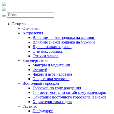
Разделы
Основная
Астрология
Влияние знаков зодиака на женщин
Влияние знаков зодиака на мужчин
Луна в знаках зодиака
О знаках зодиака
Стихии знаков
Биоэнергетика
Мантры и медитации
Феншуй
Чакры и аура человека
Энергетика человека
Восточный гороскоп
Гороскоп по году рождения
Совместимость по китайскому календарю
Сочетание восточного гороскопа и знаков
Характеристика годов
Гадания
На будущее