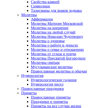
Свойства камней
Символики
Талисманы для знаков зодиака
Молитвы
Аффирмации
Молитвы Матроне Московской
Молитвы на крещение
Молитвы на любой случай
Молитвы Николаю Чудотворцу
Молитвы о здоровье
Молитвы о работе и деньгах
Молитвы о семье и отношениях
Молитвы от сглаза и порчи
Молитвы Пресвятой Богородице
Молитвы святым
Мусульманские молитвы
Православные молитвы и обычаи
Нумерология
Нумерологические гадания
Нумерология чисел
Православные праздники
Приметы
Православные приметы
Праздники и приметы
Приметы на все случаи жизни