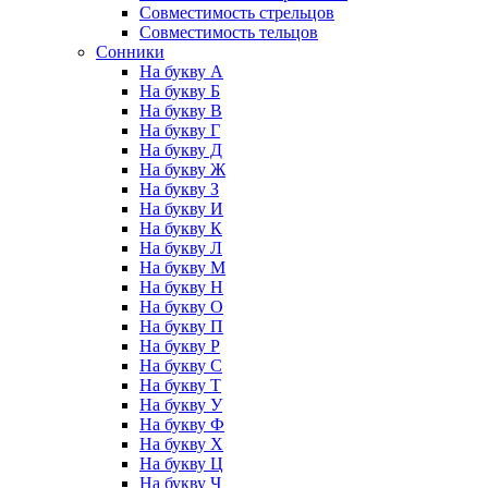
Совместимость стрельцов
Совместимость тельцов
Сонники
На букву А
На букву Б
На букву В
На букву Г
На букву Д
На букву Ж
На букву З
На букву И
На букву К
На букву Л
На букву М
На букву Н
На букву О
На букву П
На букву Р
На букву С
На букву Т
На букву У
На букву Ф
На букву Х
На букву Ц
На букву Ч