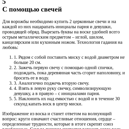
5
С помощью свечей
Для ворожбы необходимо купить 2 церковные свечи и на
каждой из них нацарапать инициалы парня и девушки,
проводящей обряд. Вырезать буквы на воске удобней всего
острым металлическим предметом – иглой, шилом,
канцелярским или кухонным ножом.
Технология гадания на
любовь:
1.
Рядом с собой поставить миску с водой диаметром не
больше 20 см.
2.
Зажечь первую свечу с помощью одной спички,
подождать, пока деревянная часть сгорит наполовину, и
бросить ее в воду.
3.
Аналогично поджечь вторую свечу.
4.
Взять в левую руку свечку, символизирующую
девушку, а в правую – с инициалами парня.
5.
Наклонить их над емкостью с водой и в течение 30
секунд капать воск в центр миски.
Изображение из воска и станет ответом на волнующий
вопрос: круги означают счастливые отношения, сердце –
определенные трудности, которые в итоге скрепят союз