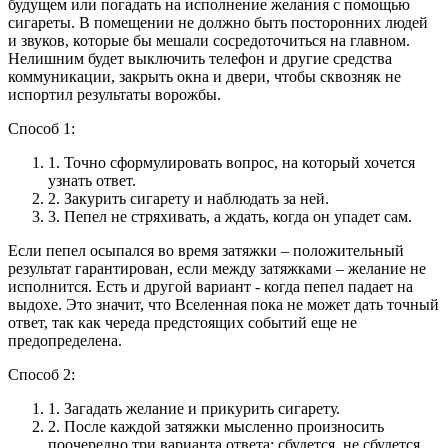
будущем или погадать на исполнение желания с помощью
сигареты. В помещении не должно быть посторонних людей
и звуков, которые бы мешали сосредоточиться на главном.
Нелишним будет выключить телефон и другие средства
коммуникации, закрыть окна и двери, чтобы сквозняк не
испортил результаты ворожбы.
Способ 1:
1.
Точно сформулировать вопрос, на который хочется
узнать ответ.
2.
Закурить сигарету и наблюдать за ней.
3.
Пепел не стряхивать, а ждать, когда он упадет сам.
Если пепел осыпался во время затяжки – положительный
результат гарантирован, если между затяжками – желание не
исполнится. Есть и другой вариант - когда пепел падает на
выдохе. Это значит, что Вселенная пока не может дать точный
ответ, так как череда предстоящих событий еще не
предопределена.
Способ 2:
1.
Загадать желание и прикурить сигарету.
2.
После каждой затяжки мысленно произносить
поочередно три варианта ответа: сбудется, не сбудется,