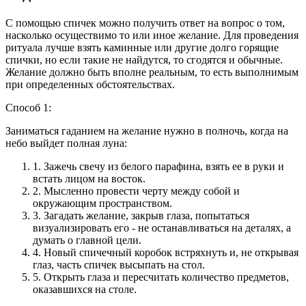
С помощью спичек можно получить ответ на вопрос о том,
насколько осуществимо то или иное желание. Для проведения
ритуала лучше взять каминные или другие долго горящие
спички, но если такие не найдутся, то сгодятся и обычные.
Желание должно быть вполне реальным, то есть выполнимым
при определенных обстоятельствах.
Способ 1:
Заниматься гаданием на желание нужно в полночь, когда на
небо выйдет полная луна:
1.
Зажечь свечу из белого парафина, взять ее в руки и
встать лицом на восток.
2.
Мысленно провести черту между собой и
окружающим пространством.
3.
Загадать желание, закрыв глаза, попытаться
визуализировать его - не останавливаться на деталях, а
думать о главной цели.
4.
Новый спичечный коробок встряхнуть и, не открывая
глаз, часть спичек высыпать на стол.
5.
Открыть глаза и пересчитать количество предметов,
оказавшихся на столе.