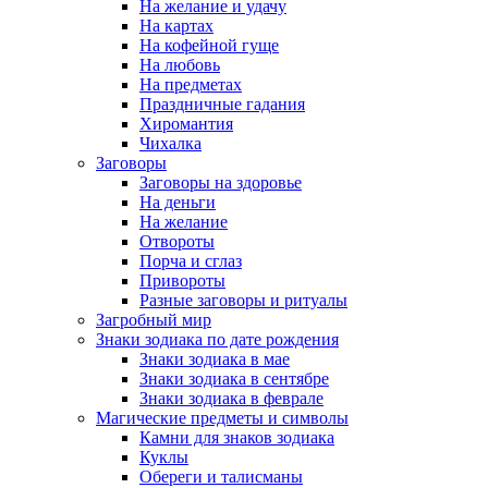
На желание и удачу
На картах
На кофейной гуще
На любовь
На предметах
Праздничные гадания
Хиромантия
Чихалка
Заговоры
Заговоры на здоровье
На деньги
На желание
Отвороты
Порча и сглаз
Привороты
Разные заговоры и ритуалы
Загробный мир
Знаки зодиака по дате рождения
Знаки зодиака в мае
Знаки зодиака в сентябре
Знаки зодиака в феврале
Магические предметы и символы
Камни для знаков зодиака
Куклы
Обереги и талисманы