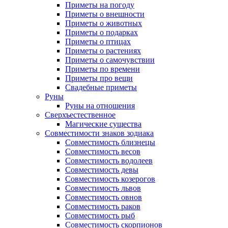
Приметы на погоду
Приметы о внешности
Приметы о животных
Приметы о подарках
Приметы о птицах
Приметы о растениях
Приметы о самочувствии
Приметы по времени
Приметы про вещи
Свадебные приметы
Руны
Руны на отношения
Сверхъестественное
Магические существа
Совместимости знаков зодиака
Совместимость близнецы
Совместимость весов
Совместимость водолеев
Совместимость девы
Совместимость козерогов
Совместимость львов
Совместимость овнов
Совместимость раков
Совместимость рыб
Совместимость скорпионов