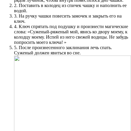
рядов лучинок, чтобы внутрь поместилось дно чашки.
2.
Поставить в колодец из спичек чашку и наполнить ее
водой.
3.
На ручку чашки повесить замочек и закрыть его на
ключ.
4.
Ключ спрятать под подушку и произнести магические
слова: «Суженый-ряженый мой, явись ко двору моему, к
колодцу моему. Испей из него свежей водицы. Не забудь
попросить моего ключа! »
5.
После произнесенного заклинания лечь спать.
Суженый должен явиться во сне.