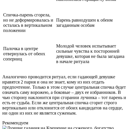
Спичка-парень сгорела,
но не деформировалась и
Парень равнодушен к обеим
осталась в вертикальном
загаданным особам
положении
Молодой человек испытывает
Палочка в центре
сильные чувства к посторонней
отвернулась от обеих
девушке, которая не была загадана
соперниц
в начале ритуала
Аналогично проводится ритуал, если гадающей девушке
нравятся 2 парня и она не знает, кому из них отдать
предпочтение. Только в этом случае центральная спичка будет
означать саму ворожею, а боковые – двух ее избранников. В
чью сторону наклонится при сгорании лучинка – тот парень и
есть ее судьба. Если же центральная спичка сгорит строго
вертикально или отклонится от обоих кандидатов на сердце,
ни один из них не является суженым.
Рекомендуем