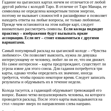
Гадание на цыганских картах ничем не отличается от любой
другой работы с колодой Таро. В отличие от Таро Манара, ее
символика не определена конкретным типом энергии,
поэтому не вызывает сложностей в расшифровке и позволяет
находить ответы на любые вопросы, не только любовные.
Прежде чем остановится на этом наборе карт, следует
внимательно рассмотреть символы.
Если колода подходит
практику – изображения будут вызывать яркие
ассоциации. Если нет – стоит ознакомиться с другими
вариантами.
Самый популярный расклад на цыганской колоде – «Чувства
любимого». Он позволяет выяснить, нужна ли девушка
интересующему ее человеку, любит ли он ее, что им движет.
Но самое интересное – карты предупреждают, существует ли
угроза извне для этого союза. Для гадания потребуется три
карты, однако чтобы определить их значение, иногда
требуется, чтобы прошло некоторое время. Следует записать
результаты и обдумывать их в течение недели.
Колода тасуется, а гадающий обдумывает тревожащий его
вопрос. Важно четко визуализировать человека, на которого
проводится расклад. После этого карты выкладываются на
стол «лицом» вверх по направлению слева направо.