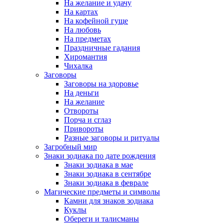
На желание и удачу
На картах
На кофейной гуще
На любовь
На предметах
Праздничные гадания
Хиромантия
Чихалка
Заговоры
Заговоры на здоровье
На деньги
На желание
Отвороты
Порча и сглаз
Привороты
Разные заговоры и ритуалы
Загробный мир
Знаки зодиака по дате рождения
Знаки зодиака в мае
Знаки зодиака в сентябре
Знаки зодиака в феврале
Магические предметы и символы
Камни для знаков зодиака
Куклы
Обереги и талисманы