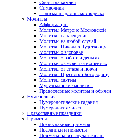
Свойства камней
Символики
Талисманы для знаков зодиака
Молитвы
Аффирмации
Молитвы Матроне Московской
Молитвы на крещение
Молитвы на любой случай
Молитвы Николаю Чудотворцу
Молитвы о здоровье
Молитвы о работе и деньгах
Молитвы о семье и отношениях
Молитвы от сглаза и порчи
Молитвы Пресвятой Богородице
Молитвы святым
Мусульманские молитвы
Православные молитвы и обычаи
Нумерология
Нумерологические гадания
Нумерология чисел
Православные праздники
Приметы
Православные приметы
Праздники и приметы
Приметы на все случаи жизни