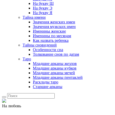
На букву Ш
На букву Э
На букву Я
Тайна имени
Значения женских имен
Значения мужских имен
Именины женские
Именины по месяцам
Как назвать ребенка
Тайны сновидений
Особенности сна
Толкование снов по датам
Таро
Младшие арканы жезлов
Младшие арканы кубков
Младшие арканы мечей
Младшие арканы пентаклей
Расклады таро
Старшие арканы
На любовь