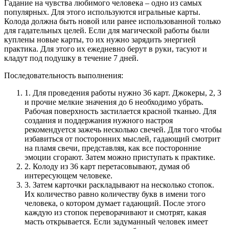
Гадание на чувства любимого человека – одно из самых
популярных. Для этого используются игральные карты.
Колода должна быть новой или ранее использованной только
для гадательных целей. Если для магической работы были
куплены новые карты, то их нужно зарядить энергией
практика. Для этого их ежедневно берут в руки, тасуют и
кладут под подушку в течение 7 дней.
Последовательность выполнения:
1.
Для проведения работы нужно 36 карт. Джокеры, 2, 3
и прочие мелкие значения до 6 необходимо убрать.
Рабочая поверхность застилается красной тканью. Для
создания и поддержания нужного настроя
рекомендуется зажечь несколько свечей. Для того чтобы
избавиться от посторонних мыслей, гадающий смотрит
на пламя свечи, представляя, как все посторонние
эмоции сгорают. Затем можно приступать к практике.
2.
Колоду из 36 карт перетасовывают, думая об
интересующем человеке.
3.
Затем карточки раскладывают на несколько стопок.
Их количество равно количеству букв в имени того
человека, о котором думает гадающий. После этого
каждую из стопок переворачивают и смотрят, какая
масть открывается. Если задуманный человек имеет