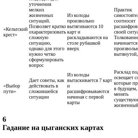
уточнения
мелких
Практик
жизненных
Из колоды
самостояте
ситуаций.
произвольно
соотносит
Позволяет кратко
вытягиваются 10
расшифров
«Кельтский
охарактеризовать
карт и
своей ситу
крест»
сложную
раскладываются на
Толковани
ситуацию,
столе рубашкой
начинается
однако для этого
вверх
произволь
нужно четко
вытянутой,
сформулировать
вопрос
Расклад по
Из колоды
освещает с
Дает советы, как
вытаскивается 7 карт
которые пр
«Выбор
действовать в
и
в будущем,
пути»
сложившейся
расшифровываются
менять
ситуации
начиная с первой
существу
карты
жизненный
6
Гадание на цыганских картах