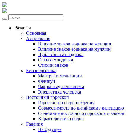
Разделы
Основная
Астрология
Влияние знаков зодиака на женщин
Влияние знаков зодиака на мужчин
Луна в знаках зодиака
О знаках зодиака
Стихии знаков
Биоэнергетика
Мантры и медитации
Феншуй
Чакры и аура человека
Энергетика человека
Восточный гороскоп
Гороскоп по году рождения
Совместимость по китайскому календарю
Сочетание восточного гороскопа и знаков
Характеристика годов
Гадания
На будущее