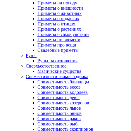
Приметы на погоду
Приметы о внешности
Приметы о животных
Приметы о подарках
Приметы о птицах
Приметы о растениях
Приметы о самочувствии
Приметы по времени
Приметы про вещи
Свадебные приметы
Руны
Руны на отношения
Сверхъестественное
Магические существа
Совместимости знаков зодиака
Совместимость близнецы
Совместимость весов
Совместимость водолеев
Совместимость девы
Совместимость козерогов
Совместимость львов
Совместимость овнов
Совместимость раков
Совместимость рыб
Совместимость скорпионов