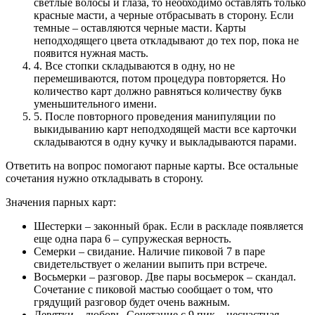
светлые волосы и глаза, то необходимо оставлять только
красные масти, а черные отбрасывать в сторону. Если
темные – оставляются черные масти. Карты
неподходящего цвета откладывают до тех пор, пока не
появится нужная масть.
4.
Все стопки складываются в одну, но не
перемешиваются, потом процедура повторяется. Но
количество карт должно равняться количеству букв
уменьшительного имени.
5.
После повторного проведения манипуляции по
выкидыванию карт неподходящей масти все карточки
складываются в одну кучку и выкладываются парами.
Ответить на вопрос помогают парные карты. Все остальные
сочетания нужно откладывать в сторону.
Значения парных карт:
Шестерки – законный брак. Если в раскладе появляется
еще одна пара 6 – супружеская верность.
Семерки – свидание. Наличие пиковой 7 в паре
свидетельствует о желании выпить при встрече.
Восьмерки – разговор. Две пары восьмерок – скандал.
Сочетание с пиковой мастью сообщает о том, что
грядущий разговор будет очень важным.
Девятки – любовь. Сочетание с 9 пик – несчастная