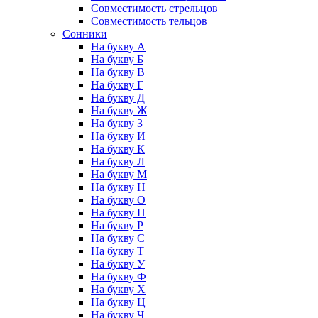
Совместимость стрельцов
Совместимость тельцов
Сонники
На букву А
На букву Б
На букву В
На букву Г
На букву Д
На букву Ж
На букву З
На букву И
На букву К
На букву Л
На букву М
На букву Н
На букву О
На букву П
На букву Р
На букву С
На букву Т
На букву У
На букву Ф
На букву Х
На букву Ц
На букву Ч