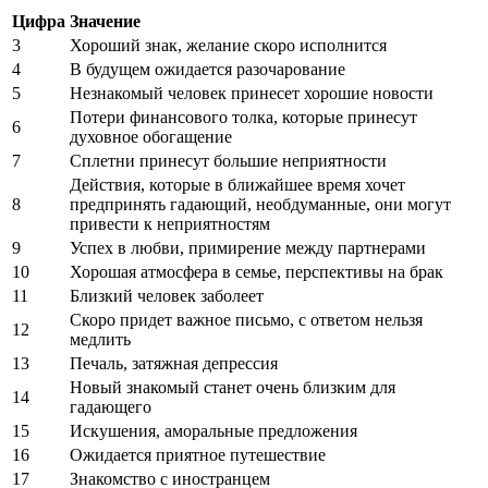
Цифра
Значение
3
Хороший знак, желание скоро исполнится
4
В будущем ожидается разочарование
5
Незнакомый человек принесет хорошие новости
Потери финансового толка, которые принесут
6
духовное обогащение
7
Сплетни принесут большие неприятности
Действия, которые в ближайшее время хочет
8
предпринять гадающий, необдуманные, они могут
привести к неприятностям
9
Успех в любви, примирение между партнерами
10
Хорошая атмосфера в семье, перспективы на брак
11
Близкий человек заболеет
Скоро придет важное письмо, с ответом нельзя
12
медлить
13
Печаль, затяжная депрессия
Новый знакомый станет очень близким для
14
гадающего
15
Искушения, аморальные предложения
16
Ожидается приятное путешествие
17
Знакомство с иностранцем