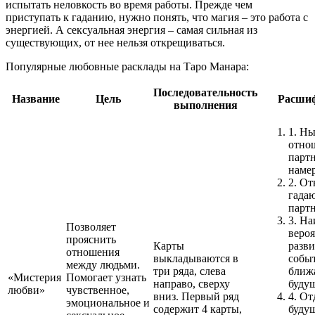
испытать неловкость во время работы. Прежде чем
приступать к гаданию, нужно понять, что магия – это работа с
энергией. А сексуальная энергия – самая сильная из
существующих, от нее нельзя открещиваться.
Популярные любовные расклады на Таро Манара:
Последовательность
Название
Цель
Расши
выполнения
1.
Ны
отно
партн
наме
2.
От
гада
партн
3.
На
Позволяет
веро
прояснить
Карты
разв
отношения
выкладываются в
собы
между людьми.
три ряда, слева
ближ
«Мистерия
Помогает узнать
направо, сверху
буду
любви»
чувственное,
вниз. Первый ряд
4.
От
эмоциональное и
содержит 4 карты,
будущ