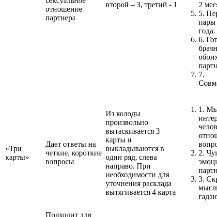
сексуальное
второй – 3, третий - 1
2 мес
отношение
5.
Пе
партнера
пары 
года.
6.
Го
брач
обои
партн
7.
Совм
1.
Мы
Из колоды
инте
произвольно
челов
вытаскивается 3
отно
карты и
Дает ответы на
вопр
«Три
выкладываются в
четкие, короткие
2.
Чу
карты»
один ряд, слева
вопросы
эмоц
направо. При
партн
необходимости для
3.
Ск
уточнения расклада
мысл
вытягивается 4 карта
гада
Подходит для