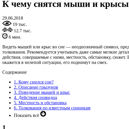
К чему снятся мыши и крысы:
29.06.2018
19 тыс.
12.7 тыс.
6 мин.
Видеть мышей или крыс во сне — неоднозначный символ, пред
толкования. Рекомендуется учитывать даже самые мелкие детал
действия, совершаемые с ними, местность, обстановку, сюжет.
окажется в нелепой ситуации, его поднимут на смех.
Содержание
1.
Кому снился сон?
2.
Описание грызунов
3.
Поведение мышей и крыс
4.
Действия сновидца
5.
Местность и обстановка
6.
Толкования по известным сонникам
Показать всё
1