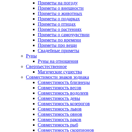
Приметы на погоду
Приметы о внешности
Приметы о животных
Приметы о подарках
Приметы о птицах
Приметы о растениях
Приметы о самочувствии
Приметы по времени
Приметы про вещи
Свадебные приметы
Руны
Руны на отношения
Сверхъестественное
Магические существа
Совместимости знаков зодиака
Совместимость близнецы
Совместимость весов
Совместимость водолеев
Совместимость девы
Совместимость козерогов
Совместимость львов
Совместимость овнов
Совместимость раков
Совместимость рыб
Совместимость скорпионов