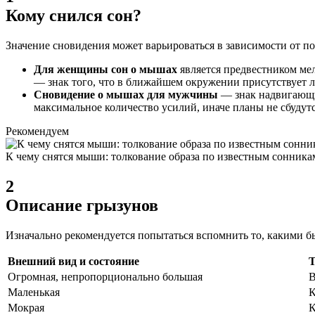
Кому снился сон?
Значение сновидения может варьироваться в зависимости от по
Для женщины
сон о мышах
является предвестником мел
— знак того, что в ближайшем окружении присутствует л
Сновидение о мышах для мужчины
— знак надвигающи
максимальное количество усилий, иначе планы не сбудут
Рекомендуем
К чему снятся мыши: толкование образа по известным сонника
2
Описание грызунов
Изначально рекомендуется попытаться вспомнить то, какими б
Внешний вид и состояние
Т
Огромная, непропорционально большая
В
Маленькая
К
Мокрая
К