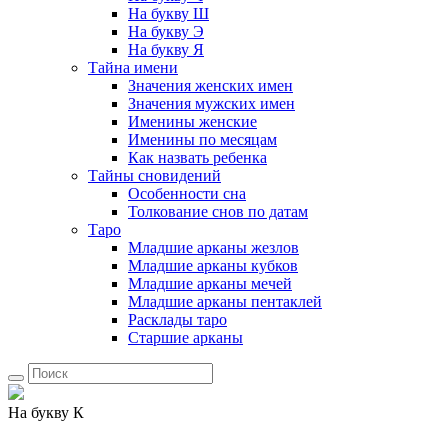
На букву Ш
На букву Э
На букву Я
Тайна имени
Значения женских имен
Значения мужских имен
Именины женские
Именины по месяцам
Как назвать ребенка
Тайны сновидений
Особенности сна
Толкование снов по датам
Таро
Младшие арканы жезлов
Младшие арканы кубков
Младшие арканы мечей
Младшие арканы пентаклей
Расклады таро
Старшие арканы
На букву К