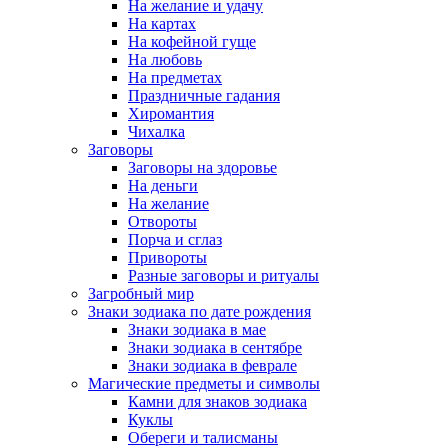
На желание и удачу
На картах
На кофейной гуще
На любовь
На предметах
Праздничные гадания
Хиромантия
Чихалка
Заговоры
Заговоры на здоровье
На деньги
На желание
Отвороты
Порча и сглаз
Привороты
Разные заговоры и ритуалы
Загробный мир
Знаки зодиака по дате рождения
Знаки зодиака в мае
Знаки зодиака в сентябре
Знаки зодиака в феврале
Магические предметы и символы
Камни для знаков зодиака
Куклы
Обереги и талисманы