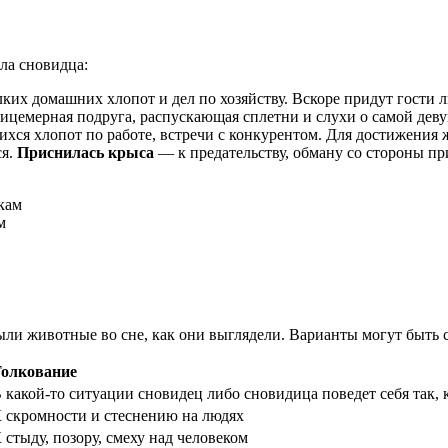
ла сновидца:
ких домашних хлопот и дел по хозяйству. Вскоре придут гости л
ицемерная подруга, распускающая сплетни и слухи о самой деву
хся хлопот по работе, встречи с конкурентом. Для достижения 
ся.
Приснилась крыса
— к предательству, обману со стороны пр
м
ыли животные во сне, как они выглядели. Варианты могут быть
олкование
 какой-то ситуации сновидец либо сновидица поведет себя так, 
 скромности и стеснению на людях
 стыду, позору, смеху над человеком