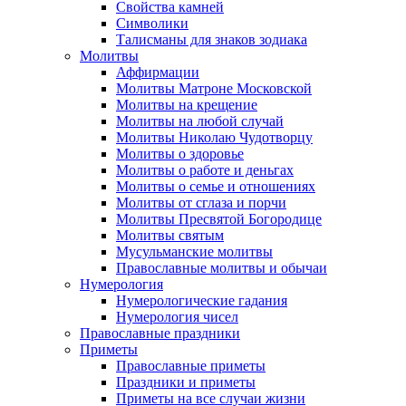
Свойства камней
Символики
Талисманы для знаков зодиака
Молитвы
Аффирмации
Молитвы Матроне Московской
Молитвы на крещение
Молитвы на любой случай
Молитвы Николаю Чудотворцу
Молитвы о здоровье
Молитвы о работе и деньгах
Молитвы о семье и отношениях
Молитвы от сглаза и порчи
Молитвы Пресвятой Богородице
Молитвы святым
Мусульманские молитвы
Православные молитвы и обычаи
Нумерология
Нумерологические гадания
Нумерология чисел
Православные праздники
Приметы
Православные приметы
Праздники и приметы
Приметы на все случаи жизни