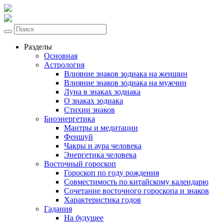
Разделы
Основная
Астрология
Влияние знаков зодиака на женщин
Влияние знаков зодиака на мужчин
Луна в знаках зодиака
О знаках зодиака
Стихии знаков
Биоэнергетика
Мантры и медитации
Феншуй
Чакры и аура человека
Энергетика человека
Восточный гороскоп
Гороскоп по году рождения
Совместимость по китайскому календарю
Сочетание восточного гороскопа и знаков
Характеристика годов
Гадания
На будущее