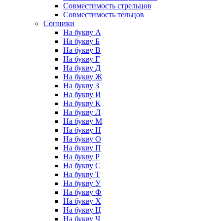
Совместимость стрельцов
Совместимость тельцов
Сонники
На букву А
На букву Б
На букву В
На букву Г
На букву Д
На букву Ж
На букву З
На букву И
На букву К
На букву Л
На букву М
На букву Н
На букву О
На букву П
На букву Р
На букву С
На букву Т
На букву У
На букву Ф
На букву Х
На букву Ц
На букву Ч