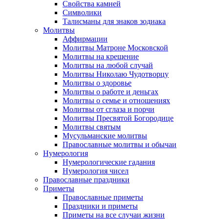
Свойства камней
Символики
Талисманы для знаков зодиака
Молитвы
Аффирмации
Молитвы Матроне Московской
Молитвы на крещение
Молитвы на любой случай
Молитвы Николаю Чудотворцу
Молитвы о здоровье
Молитвы о работе и деньгах
Молитвы о семье и отношениях
Молитвы от сглаза и порчи
Молитвы Пресвятой Богородице
Молитвы святым
Мусульманские молитвы
Православные молитвы и обычаи
Нумерология
Нумерологические гадания
Нумерология чисел
Православные праздники
Приметы
Православные приметы
Праздники и приметы
Приметы на все случаи жизни