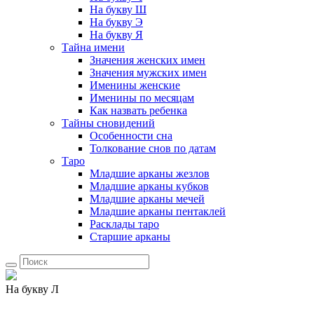
На букву Ш
На букву Э
На букву Я
Тайна имени
Значения женских имен
Значения мужских имен
Именины женские
Именины по месяцам
Как назвать ребенка
Тайны сновидений
Особенности сна
Толкование снов по датам
Таро
Младшие арканы жезлов
Младшие арканы кубков
Младшие арканы мечей
Младшие арканы пентаклей
Расклады таро
Старшие арканы
На букву Л