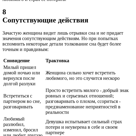
8
Сопутствующие действия
Зачастую женщина видит лишь отрывки сна и не придает
значения сопутствующим действиям. Но при попытках
вспомнить некоторые детали толкование сна будет более
точным и правдивым:
Сновидение
Трактовка
Милый пришел
домой ночью или
Женщина сильно хочет встретить
вернулся после
любимого, но это случится нескоро
долгой разлуки
Просто встретить милого - добрый знак
Встретиться с
ровных и серьезных отношений;
партнером во сне,
разговаривать о плохом, ссориться -
разговаривать
предзнаменование неприятностей в
реальности
Любимый
Девушка испытывает сильный страх
разлюбил,
потери и неуверена в себе и своем
изменил, бросил
партнере
или любит другую