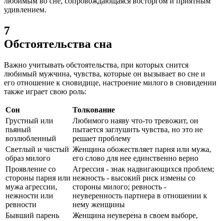
любимым во сне, сопровождающаяся восторгом и приятным
удивлением.
7
Обстоятельства сна
Важно учитывать обстоятельства, при которых снится
любимый мужчина, чувства, которые он вызывает во сне и
его отношение к сновидице, настроение милого в сновидении
также играет свою роль:
Сон
Толкование
Грустный или
Любимого наяву что-то тревожит, он
пьяный
пытается заглушить чувства, но это не
возлюбленный
решает проблему
Светлый и чистый
Женщина обожествляет парня или мужа,
образ милого
его слово для нее единственно верно
Проявление со
Агрессия - знак надвигающихся проблем;
стороны парня или
нежность - высокий риск измены со
мужа агрессии,
стороны милого; ревность -
нежности или
неуверенность партнера в отношении к
ревности
нему женщины
Бывший парень
Женщина неуверена в своем выборе,