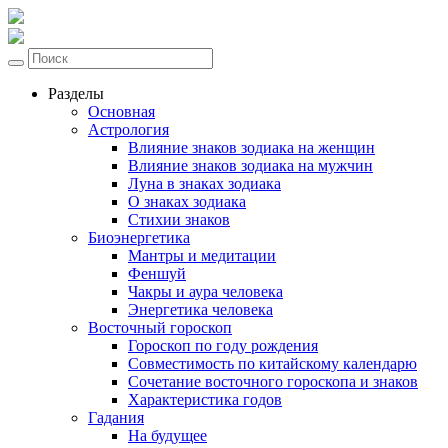
Разделы
Основная
Астрология
Влияние знаков зодиака на женщин
Влияние знаков зодиака на мужчин
Луна в знаках зодиака
О знаках зодиака
Стихии знаков
Биоэнергетика
Мантры и медитации
Феншуй
Чакры и аура человека
Энергетика человека
Восточный гороскоп
Гороскоп по году рождения
Совместимость по китайскому календарю
Сочетание восточного гороскопа и знаков
Характеристика годов
Гадания
На будущее