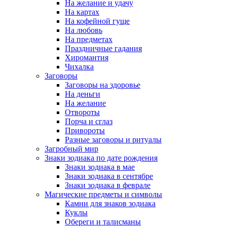
На желание и удачу
На картах
На кофейной гуще
На любовь
На предметах
Праздничные гадания
Хиромантия
Чихалка
Заговоры
Заговоры на здоровье
На деньги
На желание
Отвороты
Порча и сглаз
Привороты
Разные заговоры и ритуалы
Загробный мир
Знаки зодиака по дате рождения
Знаки зодиака в мае
Знаки зодиака в сентябре
Знаки зодиака в феврале
Магические предметы и символы
Камни для знаков зодиака
Куклы
Обереги и талисманы