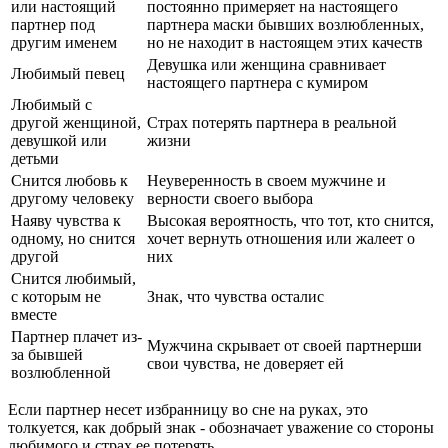
или настоящий
постоянно примеряет на настоящего
партнер под
партнера маски бывших возлюбленных,
другим именем
но не находит в настоящем этих качеств
Девушка или женщина сравнивает
Любимый певец
настоящего партнера с кумиром
Любимый с
другой женщиной,
Страх потерять партнера в реальной
девушкой или
жизни
детьми
Снится любовь к
Неуверенность в своем мужчине и
другому человеку
верности своего выбора
Наяву чувства к
Высокая вероятность, что тот, кто снится,
одному, но снится
хочет вернуть отношения или жалеет о
другой
них
Снится любимый,
с которым не
Знак, что чувства осталис
вместе
Партнер плачет из-
Мужчина скрывает от своей партнерши
за бывшей
свои чувства, не доверяет ей
возлюбленной
Если партнер несет избранницу во сне на руках, это
толкуется, как добрый знак - обозначает уважение со стороны
любимого и страх ее потерять.