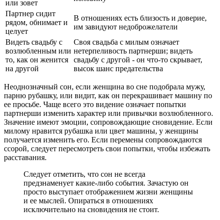
или зовет
Партнер сидит
В отношениях есть близость и доверие,
рядом, обнимает и
им завидуют недоброжелатели
целует
Видеть свадьбу с
Своя свадьба с милым означает
возлюбленным или
нетерпеливость партнерши; видеть
то, как он женится
свадьбу с другой - он что-то скрывает,
на другой
высок шанс предательства
Неоднозначный сон, если женщина во сне подобрала мужу,
парню рубашку, или видит, как он перекрашивает машину по
ее просьбе. Чаще всего это видение означает попытки
партнерши изменить характер или привычки возлюбленного.
Значение имеют эмоции, сопровождающие сновидение. Если
милому нравится рубашка или цвет машины, у женщины
получается изменить его. Если перемены сопровождаются
ссорой, следует пересмотреть свои попытки, чтобы избежать
расставания.
Следует отметить, что сон не всегда
предзнаменует какие-либо события. Зачастую он
просто выступает отображением жизни женщины
и ее мыслей. Опираться в отношениях
исключительно на сновидения не стоит.