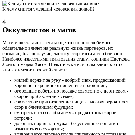
К чему снится умерший человек как живой?
4
Оккультистов и магов
Маги и оккультисты считают, что сон про любимого
обязательно влияет на реальную жизнь партнеров, их
согласие, благополучие, частоту ссор, интимную близость.
Наиболее известными трактования станут сонники Цветкова,
Лонго и мадам Хассе.
Практически все толкования в этих
книгах имеют похожий смысл:
милый держит за руку - добрый знак, предвещающий
хорошие и крепкие отношения с половиной;
огородные работы по посадке совместно с партнером -
скорое прибавление в семье;
совместное приготовление пищи - высокая вероятность
ссор в ближайшем будущем;
смотреть в глаза любимому - предвестник скорой
встречи;
догонять парня или мужа - безуспешные попытки
изменить его суждения;
возвращается партнер после длительного расставания -