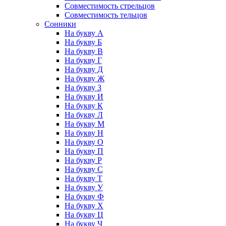
Совместимость стрельцов
Совместимость тельцов
Сонники
На букву А
На букву Б
На букву В
На букву Г
На букву Д
На букву Ж
На букву З
На букву И
На букву К
На букву Л
На букву М
На букву Н
На букву О
На букву П
На букву Р
На букву С
На букву Т
На букву У
На букву Ф
На букву Х
На букву Ц
На букву Ч