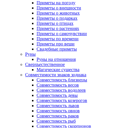
Приметы на погоду
Приметы о внешности
Приметы о животных
Приметы о подарках
Приметы о птицах
Приметы о растениях
Приметы о самочувствии
Приметы по времени
Приметы про вещи
Свадебные приметы
Руны
Руны на отношения
Сверхъестественное
Магические существа
Совместимости знаков зодиака
Совместимость близнецы
Совместимость весов
Совместимость водолеев
Совместимость девы
Совместимость козерогов
Совместимость львов
Совместимость овнов
Совместимость раков
Совместимость рыб
Совместимость скорпионов