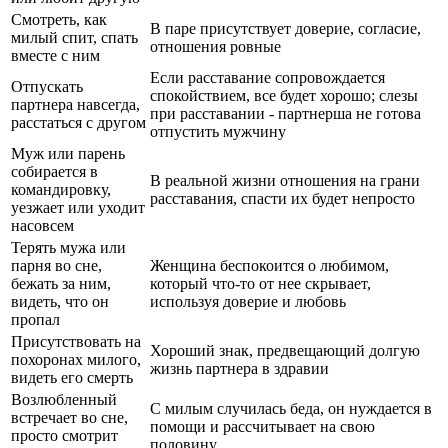
Смотреть, как
В паре присутствует доверие, согласие,
милый спит, спать
отношения ровные
вместе с ним
Если расставание сопровождается
Отпускать
спокойствием, все будет хорошо; слезы
партнера навсегда,
при расставании - партнерша не готова
расстаться с другом
отпустить мужчину
Муж или парень
собирается в
В реальной жизни отношения на грани
командировку,
расставания, спасти их будет непросто
уезжает или уходит
насовсем
Терять мужа или
парня во сне,
Женщина беспокоится о любимом,
бежать за ним,
который что-то от нее скрывает,
видеть, что он
используя доверие и любовь
пропал
Присутствовать на
Хороший знак, предвещающий долгую
похоронах милого,
жизнь партнера в здравии
видеть его смерть
Возлюбленный
С милым случилась беда, он нуждается в
встречает во сне,
помощи и рассчитывает на свою
просто смотрит
половину