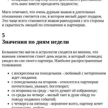
есть шанс вместе преодолеть трудности;
Маги отмечают, что очень дурным знаком в длительных
отношениях считается сон, в котором милый дарит подарок.
Это чаще всего становится знаком равнодушия с его стороны
и скрытность эмоций по отношению к партнерше.
5
Значения по дням недели
Большинство магов и астрологов сходятся во мнении, что
важным элементом станет день недели, в который сновидец
увидел во сне своего партнера.
Наиболее распространенные
толкования:
с воскресенья на понедельник - любимый с нетерпением
ждет свидания;
с понедельника на вторник - относится к партнерше
почтительно, уважает, боготворит;
со вторника на среду - часто думает об избраннице;
со среды на четверг - милый таит в душе обиду по
поводу недавних событий;
с четверга на пятницу - вероятнее всего, партнер хочет
взаимности, любит;