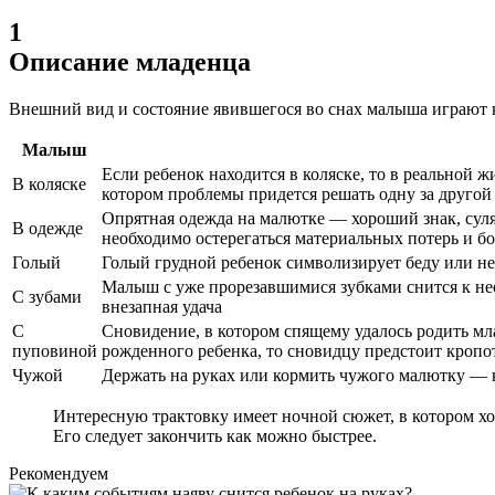
1
Описание младенца
Внешний вид и состояние явившегося во снах малыша играют к
Малыш
Если ребенок находится в коляске, то в реальной 
В коляске
котором проблемы придется решать одну за другой
Опрятная одежда на малютке — хороший знак, суля
В одежде
необходимо остерегаться материальных потерь и б
Голый
Голый грудной ребенок символизирует беду или н
Малыш с уже прорезавшимися зубками снится к нео
С зубами
внезапная удача
С
Сновидение, в котором спящему удалось родить мла
пуповиной
рожденного ребенка, то сновидцу предстоит кропо
Чужой
Держать на руках или кормить чужого малютку — 
Интересную трактовку имеет ночной сюжет, в котором хо
Его следует закончить как можно быстрее.
Рекомендуем