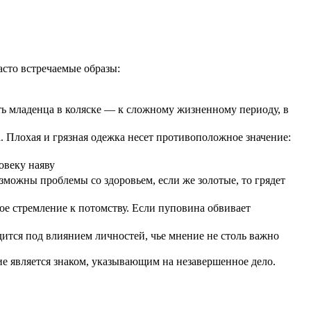
сто встречаемые образы:
ать младенца в коляске — к сложному жизненному периоду, в
 Плохая и грязная одежка несет противоположное значение:
овеку наяву
можны проблемы со здоровьем, если же золотые, то грядет
ое стремление к потомству. Если пуповина обвивает
тся под влиянием личностей, чье мнение не столь важно
ие является знаком, указывающим на незавершенное дело.