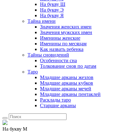
На букву Ш
На букву Э
На букву Я
Тайна имени
Значения женских имен
Значения мужских имен
Именины женские
Именины по месяцам
Как назвать ребенка
Тайны сновидений
Особенности сна
Толкование снов по датам
Таро
Младшие арканы жезлов
Младшие арканы кубков
Младшие арканы мечей
Младшие арканы пентаклей
Расклады таро
Старшие арканы
На букву М