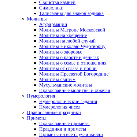
Свойства камней
Символики
Талисманы для знаков зодиака
Молитвы
Аффирмации
Молитвы Матроне Московской
Молитвы на крещение
Молитвы на любой случай
Молитвы Николаю Чудотворцу
Молитвы о здоровье
Молитвы о работе и деньгах
Молитвы о семье и отношениях
Молитвы от сглаза и порчи
Молитвы Пресвятой Богородице
Молитвы святым
Мусульманские молитвы
Православные молитвы и обычаи
Нумерология
Нумерологические гадания
Нумерология чисел
Православные праздники
Приметы
Православные приметы
Праздники и приметы
Приметы на все случаи жизни