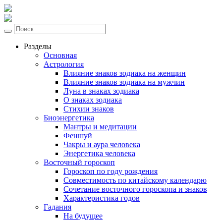
Разделы
Основная
Астрология
Влияние знаков зодиака на женщин
Влияние знаков зодиака на мужчин
Луна в знаках зодиака
О знаках зодиака
Стихии знаков
Биоэнергетика
Мантры и медитации
Феншуй
Чакры и аура человека
Энергетика человека
Восточный гороскоп
Гороскоп по году рождения
Совместимость по китайскому календарю
Сочетание восточного гороскопа и знаков
Характеристика годов
Гадания
На будущее