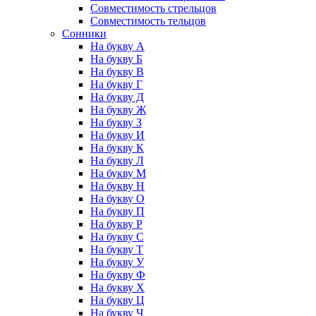
Совместимость стрельцов
Совместимость тельцов
Сонники
На букву А
На букву Б
На букву В
На букву Г
На букву Д
На букву Ж
На букву З
На букву И
На букву К
На букву Л
На букву М
На букву Н
На букву О
На букву П
На букву Р
На букву С
На букву Т
На букву У
На букву Ф
На букву Х
На букву Ц
На букву Ч