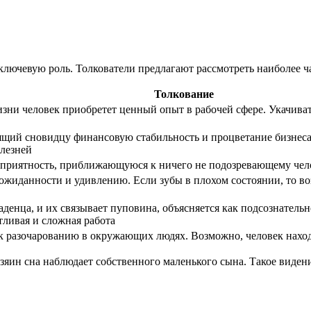
лючевую роль. Толкователи предлагают рассмотреть наиболее ча
Толкование
жизни человек приобретет ценный опыт в рабочей сфере. Укачив
щий сновидцу финансовую стабильность и процветание бизнеса.
олезней
еприятность, приближающуюся к ничего не подозревающему чел
жиданности и удивлению. Если зубы в плохом состоянии, то воз
денца, и их связывает пуповина, объясняется как подсознательн
тливая и сложная работа
к разочарованию в окружающих людях. Возможно, человек находи
зяин сна наблюдает собственного маленького сына. Такое виден