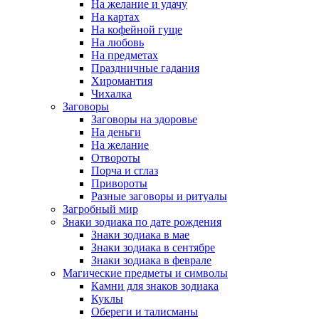
На желание и удачу
На картах
На кофейной гуще
На любовь
На предметах
Праздничные гадания
Хиромантия
Чихалка
Заговоры
Заговоры на здоровье
На деньги
На желание
Отвороты
Порча и сглаз
Привороты
Разные заговоры и ритуалы
Загробный мир
Знаки зодиака по дате рождения
Знаки зодиака в мае
Знаки зодиака в сентябре
Знаки зодиака в феврале
Магические предметы и символы
Камни для знаков зодиака
Куклы
Обереги и талисманы