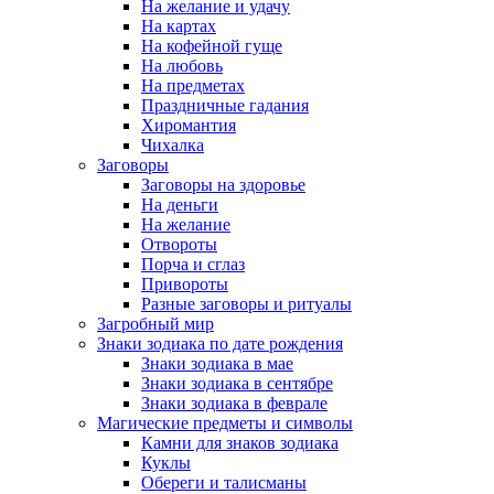
На желание и удачу
На картах
На кофейной гуще
На любовь
На предметах
Праздничные гадания
Хиромантия
Чихалка
Заговоры
Заговоры на здоровье
На деньги
На желание
Отвороты
Порча и сглаз
Привороты
Разные заговоры и ритуалы
Загробный мир
Знаки зодиака по дате рождения
Знаки зодиака в мае
Знаки зодиака в сентябре
Знаки зодиака в феврале
Магические предметы и символы
Камни для знаков зодиака
Куклы
Обереги и талисманы