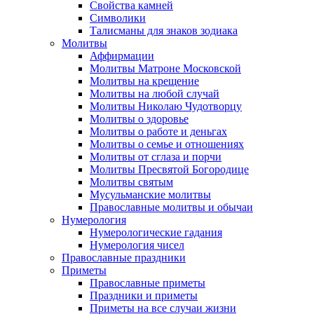
Свойства камней
Символики
Талисманы для знаков зодиака
Молитвы
Аффирмации
Молитвы Матроне Московской
Молитвы на крещение
Молитвы на любой случай
Молитвы Николаю Чудотворцу
Молитвы о здоровье
Молитвы о работе и деньгах
Молитвы о семье и отношениях
Молитвы от сглаза и порчи
Молитвы Пресвятой Богородице
Молитвы святым
Мусульманские молитвы
Православные молитвы и обычаи
Нумерология
Нумерологические гадания
Нумерология чисел
Православные праздники
Приметы
Православные приметы
Праздники и приметы
Приметы на все случаи жизни