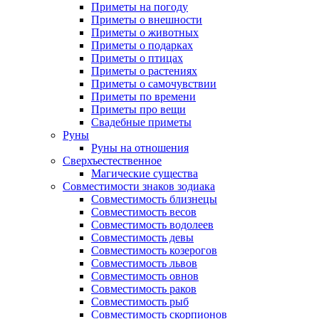
Приметы на погоду
Приметы о внешности
Приметы о животных
Приметы о подарках
Приметы о птицах
Приметы о растениях
Приметы о самочувствии
Приметы по времени
Приметы про вещи
Свадебные приметы
Руны
Руны на отношения
Сверхъестественное
Магические существа
Совместимости знаков зодиака
Совместимость близнецы
Совместимость весов
Совместимость водолеев
Совместимость девы
Совместимость козерогов
Совместимость львов
Совместимость овнов
Совместимость раков
Совместимость рыб
Совместимость скорпионов