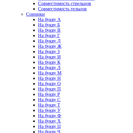
Совместимость стрельцов
Совместимость тельцов
Сонники
На букву А
На букву Б
На букву В
На букву Г
На букву Д
На букву Ж
На букву З
На букву И
На букву К
На букву Л
На букву М
На букву Н
На букву О
На букву П
На букву Р
На букву С
На букву Т
На букву У
На букву Ф
На букву Х
На букву Ц
На букву Ч