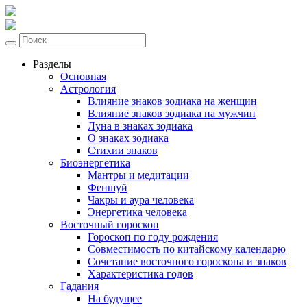
Разделы
Основная
Астрология
Влияние знаков зодиака на женщин
Влияние знаков зодиака на мужчин
Луна в знаках зодиака
О знаках зодиака
Стихии знаков
Биоэнергетика
Мантры и медитации
Феншуй
Чакры и аура человека
Энергетика человека
Восточный гороскоп
Гороскоп по году рождения
Совместимость по китайскому календарю
Сочетание восточного гороскопа и знаков
Характеристика годов
Гадания
На будущее