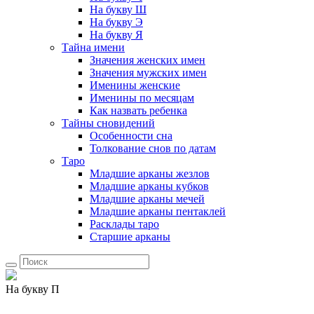
На букву Ш
На букву Э
На букву Я
Тайна имени
Значения женских имен
Значения мужских имен
Именины женские
Именины по месяцам
Как назвать ребенка
Тайны сновидений
Особенности сна
Толкование снов по датам
Таро
Младшие арканы жезлов
Младшие арканы кубков
Младшие арканы мечей
Младшие арканы пентаклей
Расклады таро
Старшие арканы
На букву П