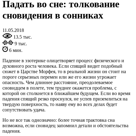
Падать во сне: толкование
сновидения в сонниках
11.05.2018
13.5 тыс.
9 тыс.
6 мин.
Падение в эзотерике олицетворяет процесс физического и
духовного роста человека. Если спящий видит подобный
сюжет в Царстве Морфея, то в реальной жизни он стоит на
пороге серьезных перемен или же его жизни угрожает
опасность. Чем длиннее расстояние, преодолеваемое
сновидцем в полете, тем труднее окажется проблема, с
которой он столкнется в ближайшем будущем. Если во время
падения спящий резко проснулся, не успев приземлиться на
твердую поверхность, то наяву ему во всех делах будет
сопутствовать удача.
Но не все так однозначно: более точная трактовка сна
возможна, если сновидец запомнил детали и обстоятельства
падения.