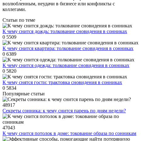
возлюбленным, неудачи в бизнесе или конфликты с
коллегами.
Статьи по теме
К чему снится дождь: толкование сновидения в сонниках
0
5509
К чему снится квартира: толкование сновидения в сонниках
0
6389
К чему снится одежда: толкование сновидения в сонниках
0
5820
К чему снятся гости: трактовка сновидения в сонниках
0
5834
Популярные статьи
48917
Секреты сонника: к чему снится парень по дням недели?
47043
К чему снится потолок в доме: токование образа по сонникам