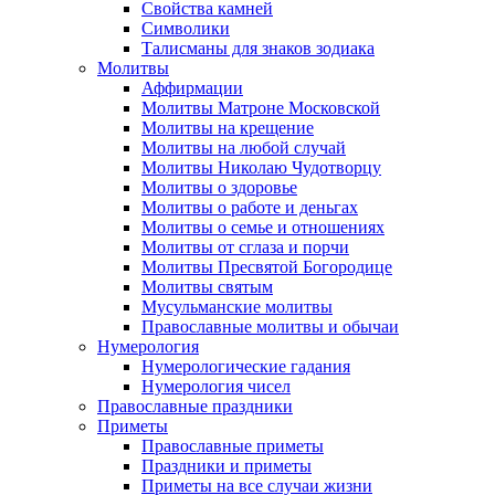
Свойства камней
Символики
Талисманы для знаков зодиака
Молитвы
Аффирмации
Молитвы Матроне Московской
Молитвы на крещение
Молитвы на любой случай
Молитвы Николаю Чудотворцу
Молитвы о здоровье
Молитвы о работе и деньгах
Молитвы о семье и отношениях
Молитвы от сглаза и порчи
Молитвы Пресвятой Богородице
Молитвы святым
Мусульманские молитвы
Православные молитвы и обычаи
Нумерология
Нумерологические гадания
Нумерология чисел
Православные праздники
Приметы
Православные приметы
Праздники и приметы
Приметы на все случаи жизни