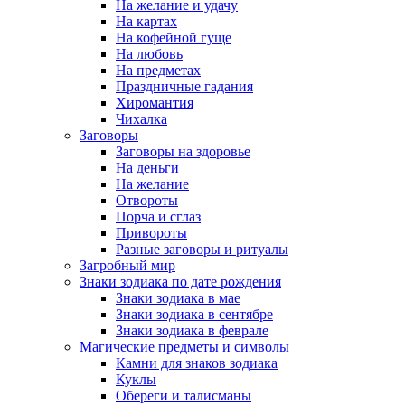
На желание и удачу
На картах
На кофейной гуще
На любовь
На предметах
Праздничные гадания
Хиромантия
Чихалка
Заговоры
Заговоры на здоровье
На деньги
На желание
Отвороты
Порча и сглаз
Привороты
Разные заговоры и ритуалы
Загробный мир
Знаки зодиака по дате рождения
Знаки зодиака в мае
Знаки зодиака в сентябре
Знаки зодиака в феврале
Магические предметы и символы
Камни для знаков зодиака
Куклы
Обереги и талисманы