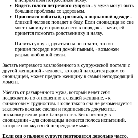
Видеть голого нетрезвого супруга -
у мужа могут быть
большие проблемы со здоровьем.
Приснился побитый, грязный, в порванной одежде
-
близкий человек попадет в беду. Если сновидица во сне
моет пьяницу и приводит его в порядок - значит, ей
придется помогать родственнику и наяву.
Пилить супруга, ругаться на него за то, что он
пришел посреди ночи домой пьяный, - возможен
разрыв любовной связи.
Застать нетрезвого возлюбленного в супружеской постели с
другой женщиной - человек, который находится рядом со
сновидицей, может предать женщину в самый неподходящий
момент.
Убегать от разъяренного мужа, который ведет себя
неадекватно по отношению к спящей женщине, - к
финансовым трудностям. После такого сна не рекомендуется
заключать важные сделки и подписывать документы,
поскольку велик риск банкротства. Бить пьяницу в
сновидении - для сновидицы начнется полоса испытаний,
которые покажутся ей непреодолимыми.
Если сон о пьяном супруге повторяется довольно часто,