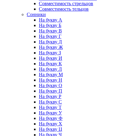
Совместимость стрельцов
Совместимость тельцов
Сонники
На букву А
На букву Б
На букву В
На букву Г
На букву Д
На букву Ж
На букву З
На букву И
На букву К
На букву Л
На букву М
На букву Н
На букву О
На букву П
На букву Р
На букву С
На букву Т
На букву У
На букву Ф
На букву Х
На букву Ц
На букву Ч