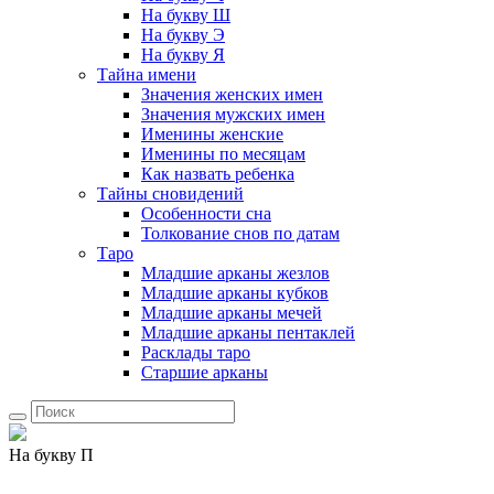
На букву Ш
На букву Э
На букву Я
Тайна имени
Значения женских имен
Значения мужских имен
Именины женские
Именины по месяцам
Как назвать ребенка
Тайны сновидений
Особенности сна
Толкование снов по датам
Таро
Младшие арканы жезлов
Младшие арканы кубков
Младшие арканы мечей
Младшие арканы пентаклей
Расклады таро
Старшие арканы
На букву П