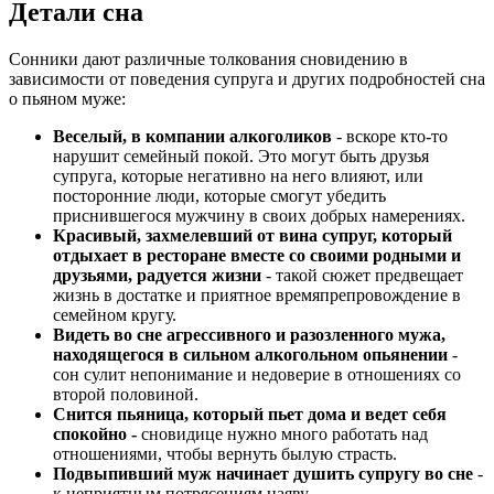
Детали сна
Сонники дают различные толкования сновидению в
зависимости от поведения супруга и других подробностей сна
о пьяном муже:
Веселый, в компании алкоголиков
- вскоре кто-то
нарушит семейный покой. Это могут быть друзья
супруга, которые негативно на него влияют, или
посторонние люди, которые смогут убедить
приснившегося мужчину в своих добрых намерениях.
Красивый, захмелевший от вина супруг, который
отдыхает в ресторане вместе со своими родными и
друзьями, радуется жизни
- такой сюжет предвещает
жизнь в достатке и приятное времяпрепровождение в
семейном кругу.
Видеть во сне агрессивного и разозленного мужа,
находящегося в сильном алкогольном опьянении
-
сон сулит непонимание и недоверие в отношениях со
второй половиной.
Снится пьяница, который пьет дома и ведет себя
спокойно -
сновидице нужно много работать над
отношениями, чтобы вернуть былую страсть.
Подвыпивший муж начинает душить супругу во сне
-
к неприятным потрясениям наяву.