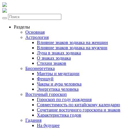
Разделы
Основная
Астрология
Влияние знаков зодиака на женщин
Влияние знаков зодиака на мужчин
Луна в знаках зодиака
О знаках зодиака
Стихии знаков
Биоэнергетика
Мантры и медитации
Феншуй
Чакры и аура человека
Энергетика человека
Восточный гороскоп
Гороскоп по году рождения
Совместимость по китайскому календарю
Сочетание восточного гороскопа и знаков
Характеристика годов
Гадания
На будущее