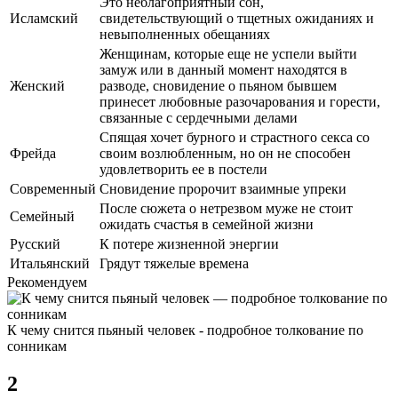
Это неблагоприятный сон,
Исламский
свидетельствующий о тщетных ожиданиях и
невыполненных обещаниях
Женщинам, которые еще не успели выйти
замуж или в данный момент находятся в
Женский
разводе, сновидение о пьяном бывшем
принесет любовные разочарования и горести,
связанные с сердечными делами
Спящая хочет бурного и страстного секса со
Фрейда
своим возлюбленным, но он не способен
удовлетворить ее в постели
Современный
Сновидение пророчит взаимные упреки
После сюжета о нетрезвом муже не стоит
Семейный
ожидать счастья в семейной жизни
Русский
К потере жизненной энергии
Итальянский
Грядут тяжелые времена
Рекомендуем
К чему снится пьяный человек - подробное толкование по
сонникам
2