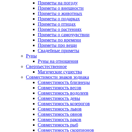
Приметы на погоду
Приметы о внешности
Приметы о животных
Приметы о подарках
Приметы о птицах
Приметы о растениях
Приметы о самочувствии
Приметы по времени
Приметы про вещи
Свадебные приметы
Руны
Руны на отношения
Сверхъестественное
Магические существа
Совместимости знаков зодиака
Совместимость близнецы
Совместимость весов
Совместимость водолеев
Совместимость девы
Совместимость козерогов
Совместимость львов
Совместимость овнов
Совместимость раков
Совместимость рыб
Совместимость скорпионов