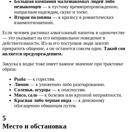
Большая компания малознакомых людей либо
незнакомцев
— к пустому времяпрепровождению,
напрасным надеждам, скуке и тоске.
Вторая половина
— к кризису в романтических
взаимоотношениях.
Если человек распивал алкогольный напиток в одиночестве
— это указывает на его неправильное поведение в
действительности. Из-за его поступков люди захотят
прекратить общение, а он останется совсем один.
Такой сон
является предупреждением.
Закуска к водке тоже имеет важное значение при трактовке
образа:
Рыба
— к горестям.
Лимон
— к унижению либо разочарованию.
Соленья, огурцы
— к опасностям.
Мясо, сало
— к болезни или крупной неприятности.
Красная либо черная икра
— к денежному
обогащению обманным путем.
5
Место и обстановка