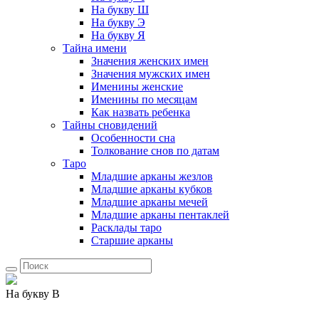
На букву Ш
На букву Э
На букву Я
Тайна имени
Значения женских имен
Значения мужских имен
Именины женские
Именины по месяцам
Как назвать ребенка
Тайны сновидений
Особенности сна
Толкование снов по датам
Таро
Младшие арканы жезлов
Младшие арканы кубков
Младшие арканы мечей
Младшие арканы пентаклей
Расклады таро
Старшие арканы
На букву В