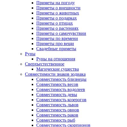
Приметы на погоду
Приметы о внешности
Приметы о животных
Приметы о подарках
Приметы о птицах
Приметы о растениях
Приметы о самочувствии
Приметы по времени
Приметы про вещи
Свадебные приметы
Руны
Руны на отношения
Сверхъестественное
Магические существа
Совместимости знаков зодиака
Совместимость близнецы
Совместимость весов
Совместимость водолеев
Совместимость девы
Совместимость козерогов
Совместимость львов
Совместимость овнов
Совместимость раков
Совместимость рыб
Совместимость скорпионов