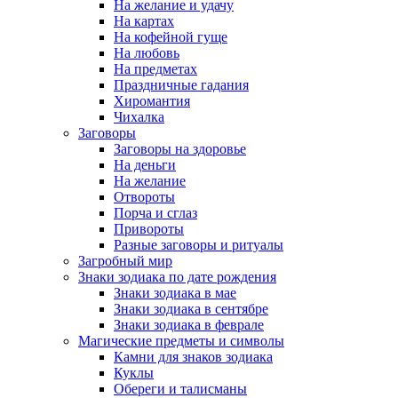
На желание и удачу
На картах
На кофейной гуще
На любовь
На предметах
Праздничные гадания
Хиромантия
Чихалка
Заговоры
Заговоры на здоровье
На деньги
На желание
Отвороты
Порча и сглаз
Привороты
Разные заговоры и ритуалы
Загробный мир
Знаки зодиака по дате рождения
Знаки зодиака в мае
Знаки зодиака в сентябре
Знаки зодиака в феврале
Магические предметы и символы
Камни для знаков зодиака
Куклы
Обереги и талисманы