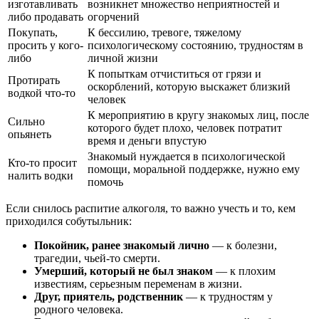
изготавливать
возникнет множество неприятностей и
либо продавать
огорчений
Покупать,
К бессилию, тревоге, тяжелому
просить у кого-
психологическому состоянию, трудностям в
либо
личной жизни
К попыткам отчиститься от грязи и
Протирать
оскорблений, которую выскажет близкий
водкой что-то
человек
К мероприятию в кругу знакомых лиц, после
Сильно
которого будет плохо, человек потратит
опьянеть
время и деньги впустую
Знакомый нуждается в психологической
Кто-то просит
помощи, моральной поддержке, нужно ему
налить водки
помочь
Если снилось распитие алкоголя, то важно учесть и то, кем
приходился собутыльник:
Покойник, ранее знакомый лично
— к болезни,
трагедии, чьей-то смерти.
Умерший, который не был знаком
— к плохим
известиям, серьезным переменам в жизни.
Друг, приятель, родственник
— к трудностям у
родного человека.