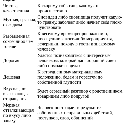
Чистая,
К скорому событию, какому-то
качественная
происшествию
Сновидец либо сновидица получит какую-
Мутная, грязная,
то травму, заболеет либо начнет себя плохо
с осадком
чувствовать
К веселому времяпрепровождению,
Разбавленная
посещению какого-либо мероприятия,
соком либо чем-
вечеринки, походу в гости к знакомому
то еще
человеку
Удастся познакомиться с интересным
Дорогая
человеком, который даст хороший совет
либо поможет в делах
К затрудненному материальному
Дешевая
положению, бедам и горестям по
собственной глупости
Вкусная, не
Будет серьезный разговор с родственником,
вызывающая
товарищем либо подругой
отвращения
Мерзкая,
Человек пострадает в результате
отталкивающая
собственных неправильных действий,
по вкусу либо
поступков, слов, обвинений
запаху