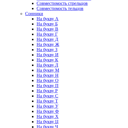
Совместимость стрельцов
Совместимость тельцов
Сонники
На букву А
На букву Б
На букву В
На букву Г
На букву Д
На букву Ж
На букву З
На букву И
На букву К
На букву Л
На букву М
На букву Н
На букву О
На букву П
На букву Р
На букву С
На букву Т
На букву У
На букву Ф
На букву Х
На букву Ц
На букву Ч