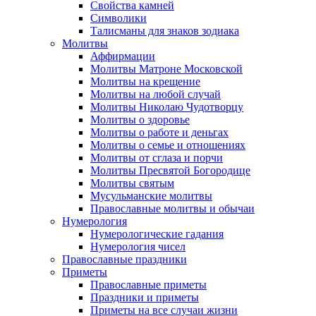
Свойства камней
Символики
Талисманы для знаков зодиака
Молитвы
Аффирмации
Молитвы Матроне Московской
Молитвы на крещение
Молитвы на любой случай
Молитвы Николаю Чудотворцу
Молитвы о здоровье
Молитвы о работе и деньгах
Молитвы о семье и отношениях
Молитвы от сглаза и порчи
Молитвы Пресвятой Богородице
Молитвы святым
Мусульманские молитвы
Православные молитвы и обычаи
Нумерология
Нумерологические гадания
Нумерология чисел
Православные праздники
Приметы
Православные приметы
Праздники и приметы
Приметы на все случаи жизни