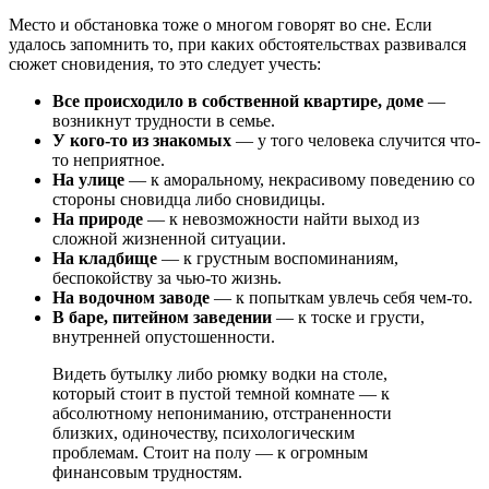
Место и обстановка тоже о многом говорят во сне.
Если
удалось запомнить то, при каких обстоятельствах развивался
сюжет сновидения, то это следует учесть:
Все происходило в собственной квартире, доме
—
возникнут трудности в семье.
У кого-то из знакомых
— у того человека случится что-
то неприятное.
На улице
— к аморальному, некрасивому поведению со
стороны сновидца либо сновидицы.
На природе
— к невозможности найти выход из
сложной жизненной ситуации.
На кладбище
— к грустным воспоминаниям,
беспокойству за чью-то жизнь.
На водочном заводе
— к попыткам увлечь себя чем-то.
В баре, питейном заведении
— к тоске и грусти,
внутренней опустошенности.
Видеть бутылку либо рюмку водки на столе,
который стоит в пустой темной комнате — к
абсолютному непониманию, отстраненности
близких, одиночеству, психологическим
проблемам. Стоит на полу — к огромным
финансовым трудностям.