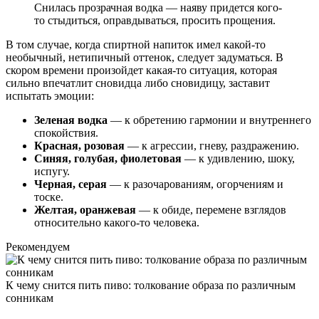
Снилась прозрачная водка — наяву придется кого-
то стыдиться, оправдываться, просить прощения.
В том случае, когда спиртной напиток имел какой-то
необычный, нетипичный оттенок, следует задуматься.
В
скором времени произойдет какая-то ситуация, которая
сильно впечатлит сновидца либо сновидицу, заставит
испытать эмоции:
Зеленая водка
— к обретению гармонии и внутреннего
спокойствия.
Красная, розовая
— к агрессии, гневу, раздражению.
Синяя, голубая, фиолетовая
— к удивлению, шоку,
испугу.
Черная, серая
— к разочарованиям, огорчениям и
тоске.
Желтая, оранжевая
— к обиде, перемене взглядов
относительно какого-то человека.
Рекомендуем
К чему снится пить пиво: толкование образа по различным
сонникам