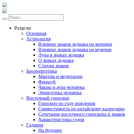
Разделы
Основная
Астрология
Влияние знаков зодиака на женщин
Влияние знаков зодиака на мужчин
Луна в знаках зодиака
О знаках зодиака
Стихии знаков
Биоэнергетика
Мантры и медитации
Феншуй
Чакры и аура человека
Энергетика человека
Восточный гороскоп
Гороскоп по году рождения
Совместимость по китайскому календарю
Сочетание восточного гороскопа и знаков
Характеристика годов
Гадания
На будущее