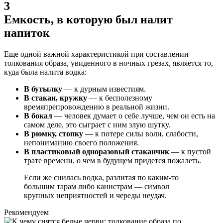
3
Емкость, в которую был налит
напиток
Еще одной важной характеристикой при составлении
толкования образа, увиденного в ночных грезах, является то,
куда была налита водка:
В бутылку
— к дурным известиям.
В стакан, кружку
— к бесполезному
времяпрепровождению в реальной жизни.
В бокал
— человек думает о себе лучше, чем он есть на
самом деле, это сыграет с ним злую шутку.
В рюмку, стопку
— к потере силы воли, слабости,
непониманию своего положения.
В пластиковый одноразовый стаканчик
— к пустой
трате времени, о чем в будущем придется пожалеть.
Если же снилась водка, разлитая по каким-то
большим тарам либо канистрам — символ
крупных неприятностей и череды неудач.
Рекомендуем