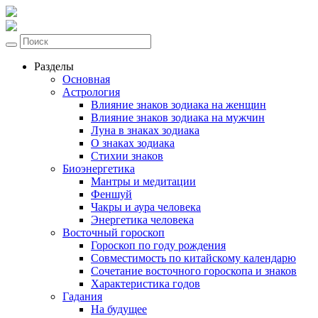
Разделы
Основная
Астрология
Влияние знаков зодиака на женщин
Влияние знаков зодиака на мужчин
Луна в знаках зодиака
О знаках зодиака
Стихии знаков
Биоэнергетика
Мантры и медитации
Феншуй
Чакры и аура человека
Энергетика человека
Восточный гороскоп
Гороскоп по году рождения
Совместимость по китайскому календарю
Сочетание восточного гороскопа и знаков
Характеристика годов
Гадания
На будущее