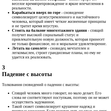
веселое времяпрепровождение и яркие впечатления в
реальности.
Карабкаться вверх по горе
- сновидение
символизирует целеустремленного и настойчивого
человека, который имеет четкие жизненные принципы
и не тратит время впустую.
Стоять на балконе многоэтажного здания
- спящий
получит высокий социальный статус и
привлекательную новую должность, которая принесет
не только финансовое, но и моральное удовлетворение.
Летать на самолете
- сновидец мечтателен и
легкомыслен, строит грандиозные планы, но ему не
удается их реализовать.
3
Падение с высоты
Толкования сновидений о падении с высоты:
Спящий человек много говорит, но мало делает. Его
слова не соответствуют поступкам, поэтому он не может
осуществить задуманное.
Такой сюжет символизирует крушение надежд и
тщетные ожидания. Если человек чуть не упал, но смог