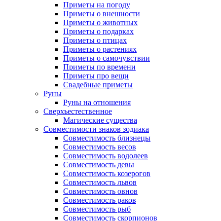
Приметы на погоду
Приметы о внешности
Приметы о животных
Приметы о подарках
Приметы о птицах
Приметы о растениях
Приметы о самочувствии
Приметы по времени
Приметы про вещи
Свадебные приметы
Руны
Руны на отношения
Сверхъестественное
Магические существа
Совместимости знаков зодиака
Совместимость близнецы
Совместимость весов
Совместимость водолеев
Совместимость девы
Совместимость козерогов
Совместимость львов
Совместимость овнов
Совместимость раков
Совместимость рыб
Совместимость скорпионов