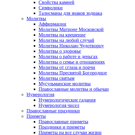
Свойства камней
Символики
Талисманы для знаков зодиака
Молитвы
Аффирмации
Молитвы Матроне Московской
Молитвы на крещение
Молитвы на любой случай
Молитвы Николаю Чудотворцу
Молитвы о здоровье
Молитвы о работе и деньгах
Молитвы о семье и отношениях
Молитвы от сглаза и порчи
Молитвы Пресвятой Богородице
Молитвы святым
Мусульманские молитвы
Православные молитвы и обычаи
Нумерология
Нумерологические гадания
Нумерология чисел
Православные праздники
Приметы
Православные приметы
Праздники и приметы
Приметы на все случаи жизни