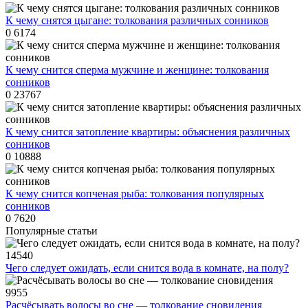
К чему снятся цыгане: толкования различных сонников
0
6174
К чему снится сперма мужчине и женщине: толкования
сонников
0
23767
К чему снится затопление квартиры: объяснения различных
сонников
0
10888
К чему снится копченая рыба: толкования популярных
сонников
0
7620
Популярные статьи
14540
Чего следует ожидать, если снится вода в комнате, на полу?
9955
Расчёсывать волосы во сне — толкование сновидения