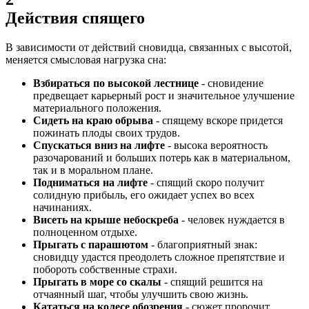
Действия спящего
В зависимости от действий сновидца, связанных с высотой,
меняется смысловая нагрузка сна:
Взбираться по высокой лестнице
- сновидение
предвещает карьерный рост и значительное улучшение
материального положения.
Сидеть на краю обрыва
- спящему вскоре придется
пожинать плоды своих трудов.
Спускаться вниз на лифте
- высока вероятность
разочарований и больших потерь как в материальном,
так и в моральном плане.
Подниматься на лифте
- спящий скоро получит
солидную прибыль, его ожидает успех во всех
начинаниях.
Висеть на крыше небоскреба
- человек нуждается в
полноценном отдыхе.
Прыгать с парашютом
- благоприятный знак:
сновидцу удастся преодолеть сложное препятствие и
побороть собственные страхи.
Прыгать в море со скалы
- спящий решится на
отчаянный шаг, чтобы улучшить свою жизнь.
Кататься на колесе обозрения
- сюжет пророчит