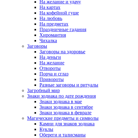
На желание и удачу
На картах
На кофейной гуще
На любовь
На предметах
Праздничные гадания
Хиромантия
Чихалка
Заговоры
Заговоры на здоровье
На деньги
На желание
Отвороты
Порча и сглаз
Привороты
Разные заговоры и ритуалы
Загробный мир
Знаки зодиака по дате рождения
Знаки зодиака в мае
Знаки зодиака в сентябре
Знаки зодиака в феврале
Магические предметы и символы
Камни для знаков зодиака
Куклы
Обереги и талисманы