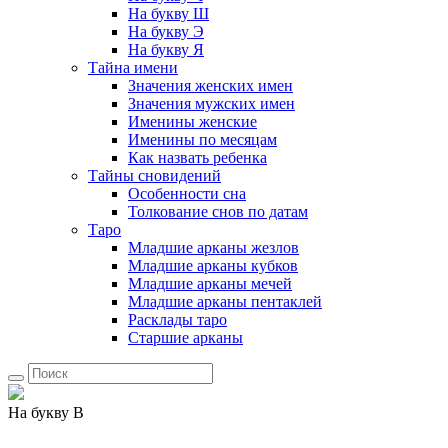
На букву Ш
На букву Э
На букву Я
Тайна имени
Значения женских имен
Значения мужских имен
Именины женские
Именины по месяцам
Как назвать ребенка
Тайны сновидений
Особенности сна
Толкование снов по датам
Таро
Младшие арканы жезлов
Младшие арканы кубков
Младшие арканы мечей
Младшие арканы пентаклей
Расклады таро
Старшие арканы
На букву В