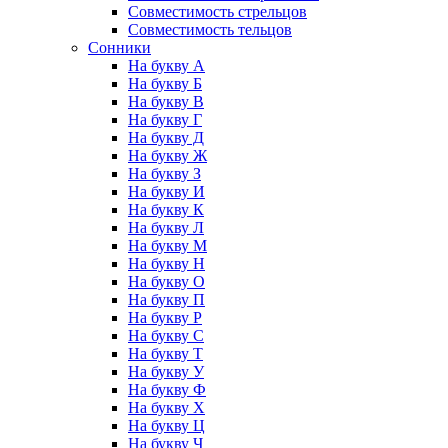
Совместимость стрельцов
Совместимость тельцов
Сонники
На букву А
На букву Б
На букву В
На букву Г
На букву Д
На букву Ж
На букву З
На букву И
На букву К
На букву Л
На букву М
На букву Н
На букву О
На букву П
На букву Р
На букву С
На букву Т
На букву У
На букву Ф
На букву Х
На букву Ц
На букву Ч