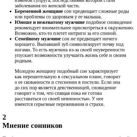
изменой супруга, последствиями которой стали
заболевания по женской части.
Беременной женщине
сон предвещает сложные роды
или проблемы со здоровьем у ее малыша.
Юноше и неженатому мужчине
подобное сновидение
рекомендует внимательнее присмотреться к окружению.
Возможно, кто-то плетет интриги за его спиной.
Семейному мужчине
сон не предвещает ничего
хорошего. Выпавший зуб символизирует почву под
ногами. То есть мужчина из-за своей неуверенности
упускает возможности улучшить жизнь себе и своим
родным.
Молодую женщину подобный сон характеризует
как нерешительную в сексуальном плане, говорит
о ее скованности и стеснении в постели. Если она
до сих пор является девственницей, сновидение
говорит о том, что спящая пока не готова
расставаться со своей невинностью. У нее
имеются серьезные переживания и страхи.
2
Мнение сонников