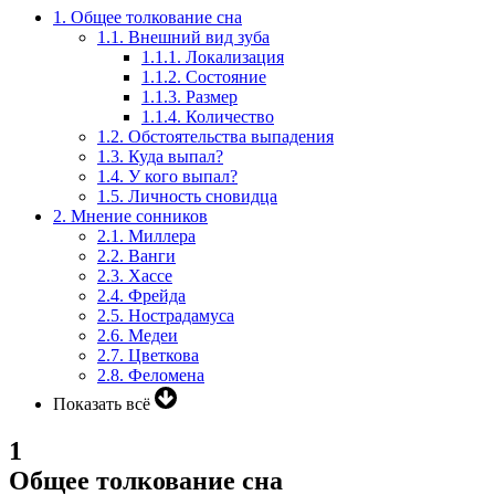
1.
Общее толкование сна
1.1.
Внешний вид зуба
1.1.1.
Локализация
1.1.2.
Состояние
1.1.3.
Размер
1.1.4.
Количество
1.2.
Обстоятельства выпадения
1.3.
Куда выпал?
1.4.
У кого выпал?
1.5.
Личность сновидца
2.
Мнение сонников
2.1.
Миллера
2.2.
Ванги
2.3.
Хассе
2.4.
Фрейда
2.5.
Нострадамуса
2.6.
Медеи
2.7.
Цветкова
2.8.
Феломена
Показать всё
1
Общее толкование сна