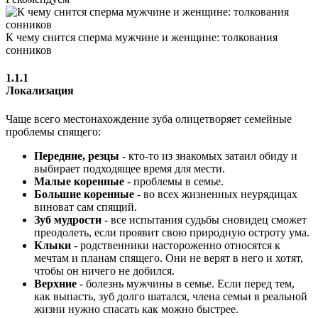
К чему снится сперма мужчине и женщине: толкования
сонников
1.1.1
Локализация
Чаще всего местонахождение зуба олицетворяет семейные
проблемы спящего:
Передние, резцы
- кто-то из знакомых затаил обиду и
выбирает подходящее время для мести.
Малые коренные
- проблемы в семье.
Большие коренные
- во всех жизненных неурядицах
виноват сам спящий.
Зуб мудрости
- все испытания судьбы сновидец сможет
преодолеть, если проявит свою природную остроту ума.
Клыки
- родственники настороженно относятся к
мечтам и планам спящего. Они не верят в него и хотят,
чтобы он ничего не добился.
Верхние
- болезнь мужчины в семье. Если перед тем,
как выпасть, зуб долго шатался, члена семьи в реальной
жизни нужно спасать как можно быстрее.