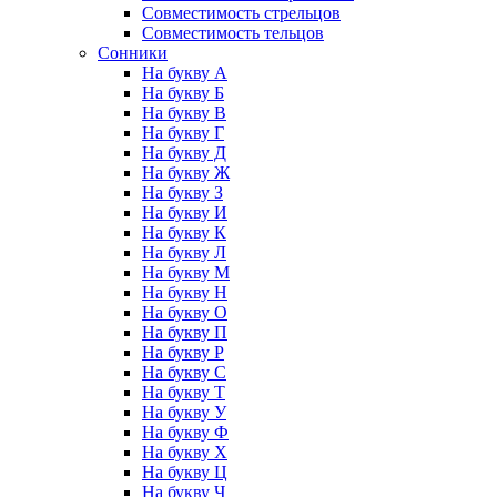
Совместимость стрельцов
Совместимость тельцов
Сонники
На букву А
На букву Б
На букву В
На букву Г
На букву Д
На букву Ж
На букву З
На букву И
На букву К
На букву Л
На букву М
На букву Н
На букву О
На букву П
На букву Р
На букву С
На букву Т
На букву У
На букву Ф
На букву Х
На букву Ц
На букву Ч