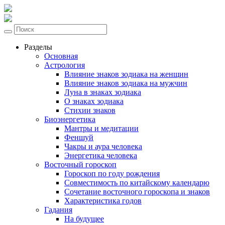
Разделы
Основная
Астрология
Влияние знаков зодиака на женщин
Влияние знаков зодиака на мужчин
Луна в знаках зодиака
О знаках зодиака
Стихии знаков
Биоэнергетика
Мантры и медитации
Феншуй
Чакры и аура человека
Энергетика человека
Восточный гороскоп
Гороскоп по году рождения
Совместимость по китайскому календарю
Сочетание восточного гороскопа и знаков
Характеристика годов
Гадания
На будущее