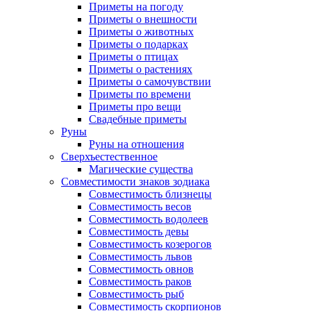
Приметы на погоду
Приметы о внешности
Приметы о животных
Приметы о подарках
Приметы о птицах
Приметы о растениях
Приметы о самочувствии
Приметы по времени
Приметы про вещи
Свадебные приметы
Руны
Руны на отношения
Сверхъестественное
Магические существа
Совместимости знаков зодиака
Совместимость близнецы
Совместимость весов
Совместимость водолеев
Совместимость девы
Совместимость козерогов
Совместимость львов
Совместимость овнов
Совместимость раков
Совместимость рыб
Совместимость скорпионов