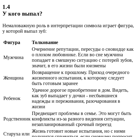
1.4
У кого выпал?
Немаловажную роль в интерпретации символа играет фигура,
у которой выпал зуб:
Фигура
Толкование
Очернение репутации, пересуды о сновидце как
о плохом любовнике. Если во сне мужчина
Мужчина
попадает в смешную ситуацию с потерей зубов,
значит, в его жизни были юизмены
Возвращение к прошлому. Приход очередного
Женщина
жизненного испытания, к которому следует
быть готовым заранее
Удачное дорогое приобретение в дом. Видеть,
как зуб выпадает у дочки - несбывшиеся
Ребенок
надежды и переживания, разочарования в
жизни
Предвещает проблемы в семье. Это могут быть
Родственник
конфликты из-за разного видения ситуации,
незапланированный срочный переезд
Жизнь готовит новые испытания, но с ними
Старуха или
получится справиться, если сновидец попросит