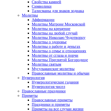
Свойства камней
Символики
Талисманы для знаков зодиака
Молитвы
Аффирмации
Молитвы Матроне Московской
Молитвы на крещение
Молитвы на любой случай
Молитвы Николаю Чудотворцу
Молитвы о здоровье
Молитвы о работе и деньгах
Молитвы о семье и отношениях
Молитвы от сглаза и порчи
Молитвы Пресвятой Богородице
Молитвы святым
Мусульманские молитвы
Православные молитвы и обычаи
Нумерология
Нумерологические гадания
Нумерология чисел
Православные праздники
Приметы
Православные приметы
Праздники и приметы
Приметы на все случаи жизни