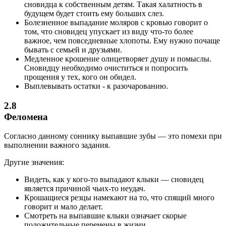
сновидца к собственным детям. Такая халатность в
будущем будет стоить ему больших слез.
Болезненное выпадание моляров с кровью говорит о
том, что сновидец упускает из виду что-то более
важное, чем повседневные хлопоты. Ему нужно почаще
бывать с семьей и друзьями.
Медленное крошение олицетворяет душу и помыслы.
Сновидцу необходимо очиститься и попросить
прощения у тех, кого он обидел.
Выплевывать остатки - к разочарованию.
2.8
Феломена
Согласно данному соннику выпавшие зубы — это помехи при
выполнении важного задания.
Другие значения:
Видеть, как у кого-то выпадают клыки — сновидец
является причиной чьих-то неудач.
Крошащиеся резцы намекают на то, что спящий много
говорит и мало делает.
Смотреть на выпавшие клыки означает скорые
положительные перемены в жизни.