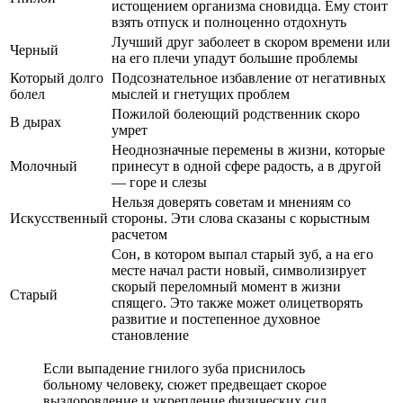
истощением организма сновидца. Ему стоит
взять отпуск и полноценно отдохнуть
Лучший друг заболеет в скором времени или
Черный
на его плечи упадут большие проблемы
Который долго
Подсознательное избавление от негативных
болел
мыслей и гнетущих проблем
Пожилой болеющий родственник скоро
В дырах
умрет
Неоднозначные перемены в жизни, которые
Молочный
принесут в одной сфере радость, а в другой
— горе и слезы
Нельзя доверять советам и мнениям со
Искусственный
стороны. Эти слова сказаны с корыстным
расчетом
Сон, в котором выпал старый зуб, а на его
месте начал расти новый, символизирует
скорый переломный момент в жизни
Старый
спящего. Это также может олицетворять
развитие и постепенное духовное
становление
Если выпадение гнилого зуба приснилось
больному человеку, сюжет предвещает скорое
выздоровление и укрепление физических сил.