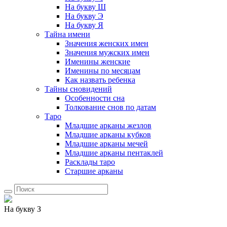
На букву Ш
На букву Э
На букву Я
Тайна имени
Значения женских имен
Значения мужских имен
Именины женские
Именины по месяцам
Как назвать ребенка
Тайны сновидений
Особенности сна
Толкование снов по датам
Таро
Младшие арканы жезлов
Младшие арканы кубков
Младшие арканы мечей
Младшие арканы пентаклей
Расклады таро
Старшие арканы
На букву З