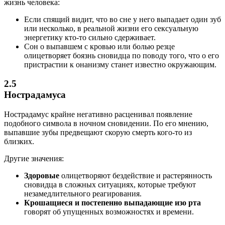
жизнь человека:
Если спящий видит, что во сне у него выпадает один зуб
или несколько, в реальной жизни его сексуальную
энергетику кто-то сильно сдерживает.
Сон о выпавшем с кровью или болью резце
олицетворяет боязнь сновидца по поводу того, что о его
пристрастии к онанизму станет известно окружающим.
2.5
Нострадамуса
Нострадамус крайне негативно расценивал появление
подобного символа в ночном сновидении. По его мнению,
выпавшие зубы предвещают скорую смерть кого-то из
близких.
Другие значения:
Здоровые
олицетворяют бездействие и растерянность
сновидца в сложных ситуациях, которые требуют
незамедлительного реагирования.
Крошащиеся и постепенно выпадающие изо рта
говорят об упущенных возможностях и времени.