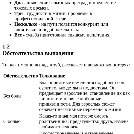
Два
- появление серьезных преград и предвестие
тяжелых времен.
Три
- трудности в жизни, проблемы в
профессиональной сфере.
Несколько
- на пути появится конкурент или
влиятельный недоброжелатель.
Все
- судьба приготовила спящему испытания.
1.2
Обстоятельства выпадения
То, как именно выпадал зуб, расскажет о возможных потерях:
Обстоятельство
Толкование
Благоприятные изменения подобный сон
сулит только детям и подросткам. Он
предвещает взросление, становление их как
Без боли
личности и первые любовные
привязанности. Для взрослых сюжет
означает негативные перемены в жизни
Какая-то значимая потеря: смерть
С болью
родственника, предательство друга, измена
любимого человека
Профессиональные и материальные