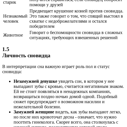
старик
помощи у друзей
Предвещает крушение козней против сновидца.
Незнакомый
Это также говорит о том, что спящий выстоял в
человек
схватке с недоброжелателями и остался
победителем
Говорит о беспомощности сновидца в сложных
Животное
ситуациях, требующих взвешенных решений
1.5
Личность сновидца
В интерпретации сна важную играет роль пол и статус
сновидца:
Незамужней девушке
увидеть сон, в котором у нее
выпадают зубы с кровью, считается негативным знаком.
Ей не стоит появляться в ненадежных компаниях,
возвращаться поздно ночью домой одной. Подобный
сюжет предупреждает о возможном насилии и
нежелательной болезни.
Замужней женщине
видеть, как зубы выпадают легко,
но после них кровоточат десна - означает, что нужно
посетить гинеколога. Скорее всего, она столкнулась с