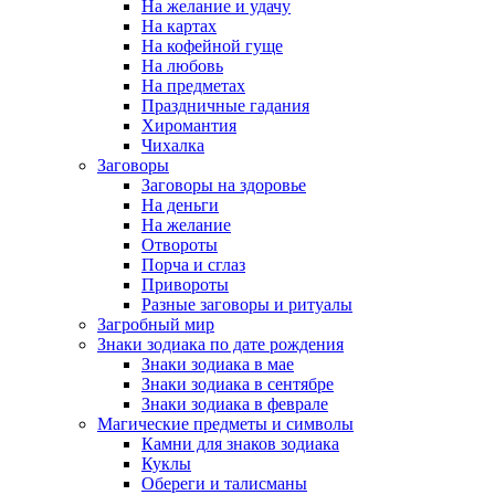
На желание и удачу
На картах
На кофейной гуще
На любовь
На предметах
Праздничные гадания
Хиромантия
Чихалка
Заговоры
Заговоры на здоровье
На деньги
На желание
Отвороты
Порча и сглаз
Привороты
Разные заговоры и ритуалы
Загробный мир
Знаки зодиака по дате рождения
Знаки зодиака в мае
Знаки зодиака в сентябре
Знаки зодиака в феврале
Магические предметы и символы
Камни для знаков зодиака
Куклы
Обереги и талисманы