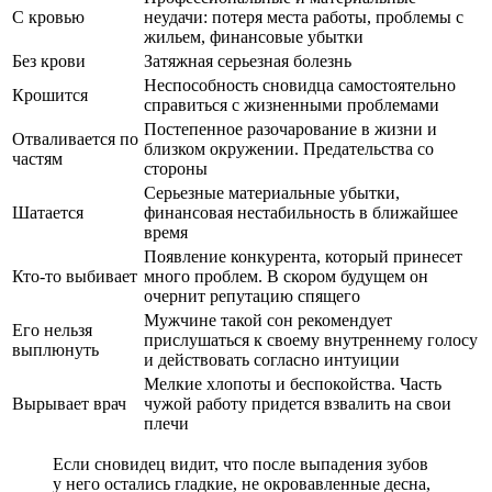
С кровью
неудачи: потеря места работы, проблемы с
жильем, финансовые убытки
Без крови
Затяжная серьезная болезнь
Неспособность сновидца самостоятельно
Крошится
справиться с жизненными проблемами
Постепенное разочарование в жизни и
Отваливается по
близком окружении. Предательства со
частям
стороны
Серьезные материальные убытки,
Шатается
финансовая нестабильность в ближайшее
время
Появление конкурента, который принесет
Кто-то выбивает
много проблем. В скором будущем он
очернит репутацию спящего
Мужчине такой сон рекомендует
Его нельзя
прислушаться к своему внутреннему голосу
выплюнуть
и действовать согласно интуиции
Мелкие хлопоты и беспокойства. Часть
Вырывает врач
чужой работу придется взвалить на свои
плечи
Если сновидец видит, что после выпадения зубов
у него остались гладкие, не окровавленные десна,