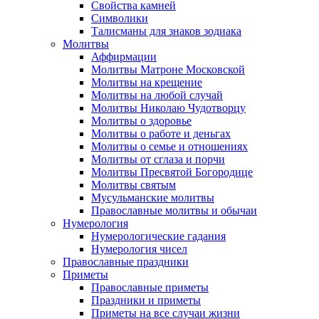
Свойства камней
Символики
Талисманы для знаков зодиака
Молитвы
Аффирмации
Молитвы Матроне Московской
Молитвы на крещение
Молитвы на любой случай
Молитвы Николаю Чудотворцу
Молитвы о здоровье
Молитвы о работе и деньгах
Молитвы о семье и отношениях
Молитвы от сглаза и порчи
Молитвы Пресвятой Богородице
Молитвы святым
Мусульманские молитвы
Православные молитвы и обычаи
Нумерология
Нумерологические гадания
Нумерология чисел
Православные праздники
Приметы
Православные приметы
Праздники и приметы
Приметы на все случаи жизни