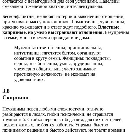
согласятся с невыгодными для себя условиями. Наделены
смекалкой и железной хваткой, интеллектуальны.
Бесконфликтны, не любят истерик и выяснения отношений,
притягивают массу поклонников. Романтичны, чувственны,
красиво ухаживают и в ответ ждут подобного.
Властные,
капризные, но умело выстраивают отношения.
Безупречны
в семье, много времени проводят вне дома.
Мужчины: ответственны, принципиальны,
интуитивны; тяготятся бытом, организуют
события в кругу семьи. Женщины: покладисты,
верны, хозяйственны; умны, эрудированны,
чрезмерно общительны; часто занимают
престижную должность, не экономят на
удовольствиях.
3.8
Скорпион
Неуязвимы перед любыми сложностями, отлично
разбираются в людях, гибки психически, не страшатся
трудностей. Стойко переносят бедствия, для них нет целей
недостижимых, не боятся работать. Упрямы, быстро
принимают решения и быстро действуют, не тратят времени