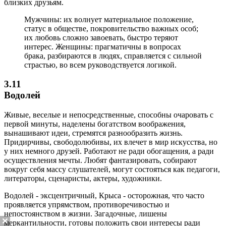
близких друзьям.
Мужчины: их волнует материальное положение,
статус в обществе, покровительство важных особ;
их любовь сложно завоевать, быстро теряют
интерес. Женщины: прагматичны в вопросах
брака, разбираются в людях, справляется с сильной
страстью, во всем руководствуется логикой.
3.11
Водолей
Живые, веселые и непосредственные, способны очаровать с
первой минуты, наделены богатством воображения,
вынашивают идеи, стремятся разнообразить жизнь.
Придирчивы, свободолюбивы, их влечет в мир искусства, но
у них немного друзей. Работают не ради обогащения, а ради
осуществления мечты. Любят фантазировать, собирают
вокруг себя массу слушателей, могут состояться как педагоги,
литераторы, сценаристы, актеры, художники.
Водолей - эксцентричный, Крыса - осторожная, что часто
проявляется упрямством, противоречивостью и
непостоянством в жизни. Загадочные, лишены
меркантильности, готовы положить свои интересы ради