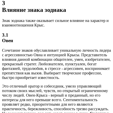
3
Влияние знака зодиака
Знак зодиака также оказывает сильное влияние на характер и
взаимоотношения Крыс.
3.1
Овен
Сочетание знаков обуславливает уникальную личность лидера
с агрессивностью Овна и интуицией Крысы. Представитель
влияния данной комбинации общителен, умен, изобретателен,
прекрасный стратег. Любознателен, пунктуален, богат
фантазией, трудолюбив, в стрессе - агрессивен, воспринимает
препятствия как вызов. Выбирает творческие профессии,
быстро приобретает известность.
Это отличный оратор и собеседник, умело управляющий
потоком своих мыслей, чувств, но открытый ограниченному
числу людей. Овен-Крыса - верный и преданный, но его
интересы для него превыше всего. Сентиментальность
проявляет редко, приоритетными для него являются
практичность, бережливость, способность трезво рассуждать.