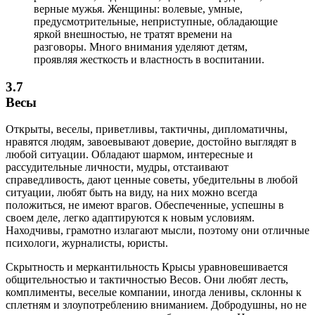
верные мужья. Женщины: волевые, умные,
предусмотрительные, неприступные, обладающие
яркой внешностью, не тратят времени на
разговоры. Много внимания уделяют детям,
проявляя жесткость и властность в воспитании.
3.7
Весы
Открыты, веселы, приветливы, тактичны, дипломатичны,
нравятся людям, завоевывают доверие, достойно выглядят в
любой ситуации. Обладают шармом, интересные и
рассудительные личности, мудры, отстаивают
справедливость, дают ценные советы, убедительны в любой
ситуации, любят быть на виду, на них можно всегда
положиться, не имеют врагов. Обеспеченные, успешны в
своем деле, легко адаптируются к новым условиям.
Находчивы, грамотно излагают мысли, поэтому они отличные
психологи, журналисты, юристы.
Скрытность и меркантильность Крысы уравновешивается
общительностью и тактичностью Весов. Они любят лесть,
комплименты, веселые компании, иногда ленивы, склонны к
сплетням и злоупотреблению вниманием. Добродушны, но не