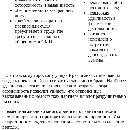
некоторые любят
осторожность и заманчивость;
посплетничать;
обеспокоенность завтрашним
невысокая
днем;
удачливость в
такой человек - оратор и
физической
прекрасный судья,
деятельности;
преуспевает в труде, где
готовность
требуются разговоры с
немедленно
обществом и СМИ
потратить
накопленные
деньги, давать
взаймы
По китайскому гороскопу у двух Крыс имеются все шансы
создать прекрасный союз и жить счастливо в браке. Наиболее
удачно сложатся отношения в зрелом возрасте, когда
осознанность позволит увидеть, что откровенные
высказывания о недостатках партнера влияют разрушительно
на союз.
Совместная жизнь во многом зависит от влияния стихий.
Семья непрестанно проходит испытания на прочность. Им
следует понимать, что отношения - это не только извлечение
выгоды.