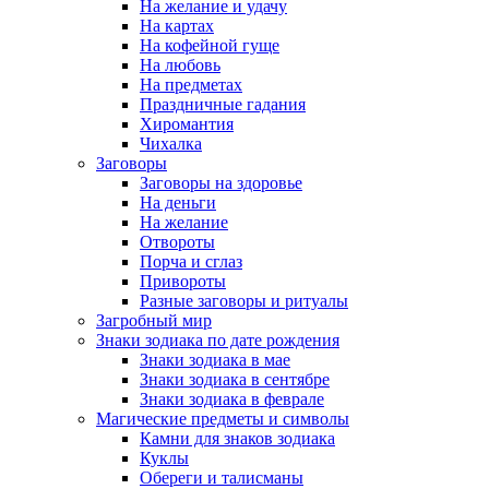
На желание и удачу
На картах
На кофейной гуще
На любовь
На предметах
Праздничные гадания
Хиромантия
Чихалка
Заговоры
Заговоры на здоровье
На деньги
На желание
Отвороты
Порча и сглаз
Привороты
Разные заговоры и ритуалы
Загробный мир
Знаки зодиака по дате рождения
Знаки зодиака в мае
Знаки зодиака в сентябре
Знаки зодиака в феврале
Магические предметы и символы
Камни для знаков зодиака
Куклы
Обереги и талисманы