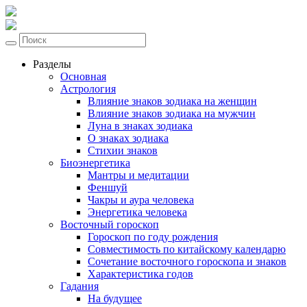
Разделы
Основная
Астрология
Влияние знаков зодиака на женщин
Влияние знаков зодиака на мужчин
Луна в знаках зодиака
О знаках зодиака
Стихии знаков
Биоэнергетика
Мантры и медитации
Феншуй
Чакры и аура человека
Энергетика человека
Восточный гороскоп
Гороскоп по году рождения
Совместимость по китайскому календарю
Сочетание восточного гороскопа и знаков
Характеристика годов
Гадания
На будущее