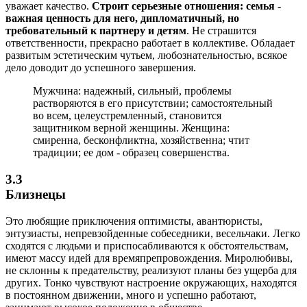
уважает качество.
Строит серьезные отношения: семья -
важная ценность для него, дипломатичный, но
требовательный к партнеру и детям
. Не страшится
ответственности, прекрасно работает в коллективе. Обладает
развитым эстетическим чутьем, любознательностью, всякое
дело доводит до успешного завершения.
Мужчина: надежный, сильный, проблемы
растворяются в его присутствии; самостоятельный
во всем, целеустремленный, становится
защитником верной женщины. Женщина:
смиренна, бесконфликтна, хозяйственна; чтит
традиции; ее дом - образец совершенства.
3.3
Близнецы
Это любящие приключения оптимисты, авантюристы,
энтузиасты, непревзойденные собеседники, весельчаки. Легко
сходятся с людьми и приспосабливаются к обстоятельствам,
имеют массу идей для времяпрепровождения. Миролюбивы,
не склонны к предательству, реализуют планы без ущерба для
других. Тонко чувствуют настроение окружающих, находятся
в постоянном движении, много и успешно работают,