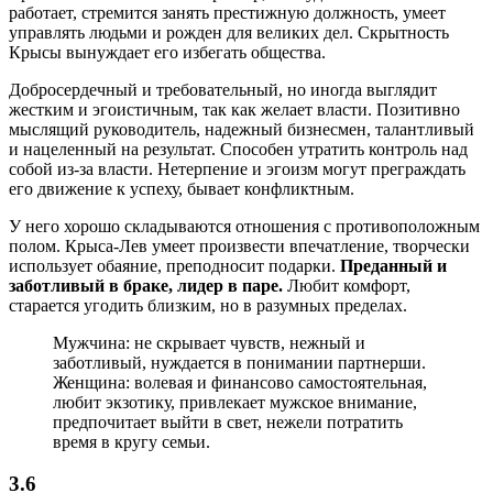
работает, стремится занять престижную должность, умеет
управлять людьми и рожден для великих дел. Скрытность
Крысы вынуждает его избегать общества.
Добросердечный и требовательный, но иногда выглядит
жестким и эгоистичным, так как желает власти. Позитивно
мыслящий руководитель, надежный бизнесмен, талантливый
и нацеленный на результат. Способен утратить контроль над
собой из-за власти. Нетерпение и эгоизм могут преграждать
его движение к успеху, бывает конфликтным.
У него хорошо складываются отношения с противоположным
полом. Крыса-Лев умеет произвести впечатление, творчески
использует обаяние, преподносит подарки.
Преданный и
заботливый в браке, лидер в паре.
Любит комфорт,
старается угодить близким, но в разумных пределах.
Мужчина: не скрывает чувств, нежный и
заботливый, нуждается в понимании партнерши.
Женщина: волевая и финансово самостоятельная,
любит экзотику, привлекает мужское внимание,
предпочитает выйти в свет, нежели потратить
время в кругу семьи.
3.6