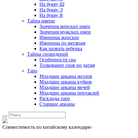
На букву Ш
На букву Э
На букву Я
Тайна имени
Значения женских имен
Значения мужских имен
Именины женские
Именины по месяцам
Как назвать ребенка
Тайны сновидений
Особенности сна
Толкование снов по датам
Таро
Младшие арканы жезлов
Младшие арканы кубков
Младшие арканы мечей
Младшие арканы пентаклей
Расклады таро
Старшие арканы
Совместимость по китайскому календарю