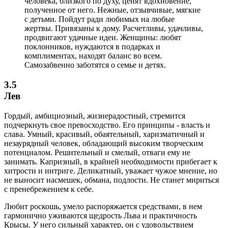
человека, близкого по духу, ценят вдохновение,
полученное от него. Нежные, отзывчивые, мягкие
с детьми. Пойдут ради любимых на любые
жертвы. Привязаны к дому. Расчетливы, удачливы,
продвигают удачные идеи. Женщины: любят
поклонников, нуждаются в подарках и
комплиментах, находят баланс во всем.
Самозабвенно заботятся о семье и детях.
3.5
Лев
Гордый, амбициозный, жизнерадостный, стремится
подчеркнуть свое превосходство. Его принципы - власть и
слава. Умный, красивый, обаятельный, харизматичный и
незаурядный человек, обладающий высоким творческим
потенциалом. Решительный и смелый, отваги ему не
занимать. Капризный, в крайней необходимости прибегает к
хитрости и интриге. Деликатный, уважает чужое мнение, но
не выносит насмешек, обмана, подлости. Не станет мириться
с пренебрежением к себе.
Любит роскошь, умело распоряжается средствами, в нем
гармонично уживаются щедрость Льва и практичность
Крысы. У него сильный характер, он с удовольствием