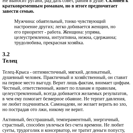
Не выносит ругани, рад дать совет, раним в душе.
Склонен к
кратковременным романам, но в итоге предпочитает
завести семью.
Мужчина: обаятельный, тонко чувствующий
настроение других; легко добивается женщин, но
его приоритет - работа. Женщина: упряма,
целеустремленна, интуитивна, нежна, сдержанна;
трудолюбива, прекрасная хозяйка.
3.2
Телец
Телец-Крыса - оптимистичный, мягкий, деликатный,
душевный человек. Практичный и хозяйственный, он ставит
на первое место выгоду. Верит лишь фактам, внимает цифрам.
Честный, ответственный, живет по планам и правилам,
целеустремленный, всегда добивается желаемых результатов,
в чем ему помогает безмерное обаяние. Не терпит давления,
не любит подчиняться. Самонадеян, не желает верить во зло,
но пострадав ото лжи, никому не верит.
Активный, бесстрашный, темпераментный, энергичный,
страстный, способен увлечься без счета времени. Не любит
суеты, трудоголик и консерватор, не тратит деньги попусту,