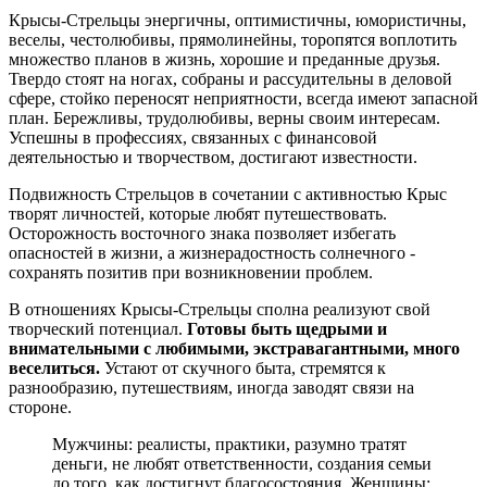
Крысы-Стрельцы энергичны, оптимистичны, юмористичны,
веселы, честолюбивы, прямолинейны, торопятся воплотить
множество планов в жизнь, хорошие и преданные друзья.
Твердо стоят на ногах, собраны и рассудительны в деловой
сфере, стойко переносят неприятности, всегда имеют запасной
план. Бережливы, трудолюбивы, верны своим интересам.
Успешны в профессиях, связанных с финансовой
деятельностью и творчеством, достигают известности.
Подвижность Стрельцов в сочетании с активностью Крыс
творят личностей, которые любят путешествовать.
Осторожность восточного знака позволяет избегать
опасностей в жизни, а жизнерадостность солнечного -
сохранять позитив при возникновении проблем.
В отношениях Крысы-Стрельцы сполна реализуют свой
творческий потенциал.
Готовы быть щедрыми и
внимательными с любимыми, экстравагантными, много
веселиться.
Устают от скучного быта, стремятся к
разнообразию, путешествиям, иногда заводят связи на
стороне.
Мужчины: реалисты, практики, разумно тратят
деньги, не любят ответственности, создания семьи
до того, как достигнут благосостояния. Женщины: