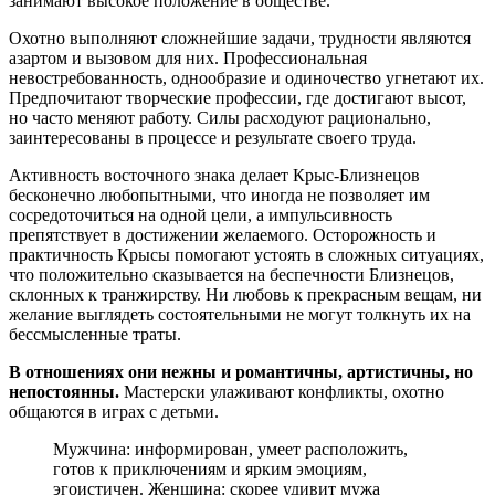
занимают высокое положение в обществе.
Охотно выполняют сложнейшие задачи, трудности являются
азартом и вызовом для них. Профессиональная
невостребованность, однообразие и одиночество угнетают их.
Предпочитают творческие профессии, где достигают высот,
но часто меняют работу. Силы расходуют рационально,
заинтересованы в процессе и результате своего труда.
Активность восточного знака делает Крыс-Близнецов
бесконечно любопытными, что иногда не позволяет им
сосредоточиться на одной цели, а импульсивность
препятствует в достижении желаемого. Осторожность и
практичность Крысы помогают устоять в сложных ситуациях,
что положительно сказывается на беспечности Близнецов,
склонных к транжирству. Ни любовь к прекрасным вещам, ни
желание выглядеть состоятельными не могут толкнуть их на
бессмысленные траты.
В отношениях они нежны и романтичны, артистичны, но
непостоянны.
Мастерски улаживают конфликты, охотно
общаются в играх с детьми.
Мужчина: информирован, умеет расположить,
готов к приключениям и ярким эмоциям,
эгоистичен. Женщина: скорее удивит мужа