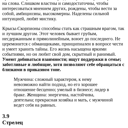
на слова. Слишком властны и самодостаточны, чтобы
интересоваться мнением других, рождены, чтобы вести за
собой, амбициозны, высокомерны. Наделены сильной
интуицией, любят мистику.
Крысы-Скорпионы способны стать как страшным врагом, так
и лучшим другом. Этот человек бывает грубым,
несдержанным и прямолинейным, воюет до последнего. Не
церемонится с обманщиками, принципиален в вопросе чести
и умеет хранить тайны. Его жизнь насыщена яркими
событиями, но он любит свой дом, скрытный и ранимый.
Умеют добиваться взаимности; ищут поддержки в семье;
заботливые и любящие, хотя позволяют себе обращаться с
близкими в приказном тоне.
Мужчина: сложный характером, к нему
невозможно найти подход, но его хорошее
отношение бесценно; умелый в бизнесе; лидер в
браке. Женщина: энергична, настойчива,
деятельна; прекрасная хозяйка и мать, с мужчиной
ведет себя на равных.
3.9
Стрелец