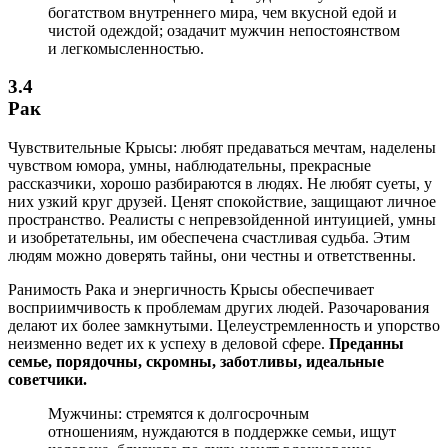
богатством внутреннего мира, чем вкусной едой и
чистой одеждой; озадачит мужчин непостоянством
и легкомысленностью.
3.4
Рак
Чувствительные Крысы: любят предаваться мечтам, наделены
чувством юмора, умны, наблюдательны, прекрасные
рассказчики, хорошо разбираются в людях. Не любят суеты, у
них узкий круг друзей. Ценят спокойствие, защищают личное
пространство. Реалисты с непревзойденной интуицией, умны
и изобретательны, им обеспечена счастливая судьба. Этим
людям можно доверять тайны, они честны и ответственны.
Ранимость Рака и энергичность Крысы обеспечивает
восприимчивость к проблемам других людей. Разочарования
делают их более замкнутыми. Целеустремленность и упорство
неизменно ведет их к успеху в деловой сфере.
Преданны
семье, порядочны, скромны, заботливы, идеальные
советчики.
Мужчины: стремятся к долгосрочным
отношениям, нуждаются в поддержке семьи, ищут