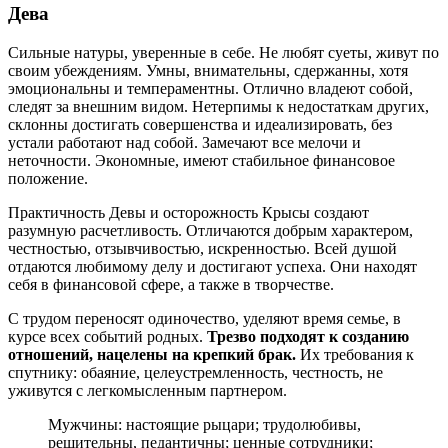
Дева
Сильные натуры, уверенные в себе. Не любят суеты, живут по
своим убеждениям. Умны, внимательны, сдержанны, хотя
эмоциональны и темпераментны. Отлично владеют собой,
следят за внешним видом. Нетерпимы к недостаткам других,
склонны достигать совершенства и идеализировать, без
устали работают над собой. Замечают все мелочи и
неточности. Экономные, имеют стабильное финансовое
положение.
Практичность Девы и осторожность Крысы создают
разумную расчетливость. Отличаются добрым характером,
честностью, отзывчивостью, искренностью. Всей душой
отдаются любимому делу и достигают успеха. Они находят
себя в финансовой сфере, а также в творчестве.
С трудом переносят одиночество, уделяют время семье, в
курсе всех событий родных.
Трезво подходят к созданию
отношений, нацелены на крепкий брак.
Их требования к
спутнику: обаяние, целеустремленность, честность, не
уживутся с легкомысленным партнером.
Мужчины: настоящие рыцари; трудолюбивы,
решительны, педантичны; ценные сотрудники;