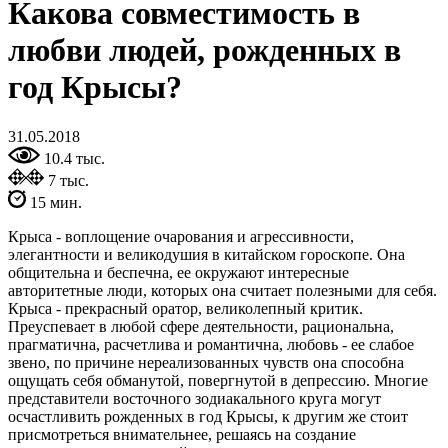
Какова совместимость в
любви людей, рожденных в
год Крысы?
31.05.2018
10.4 тыс.
7 тыс.
15 мин.
Крыса - воплощение очарования и агрессивности,
элегантности и великодушия в китайском гороскопе. Она
общительна и беспечна, ее окружают интересные
авторитетные люди, которых она считает полезными для себя.
Крыса - прекрасный оратор, великолепный критик.
Преуспевает в любой сфере деятельности, рациональна,
прагматична, расчетлива и романтична, любовь - ее слабое
звено, по причине нереализованных чувств она способна
ощущать себя обманутой, повергнутой в депрессию. Многие
представители восточного зодиакального круга могут
осчастливить рожденных в год Крысы, к другим же стоит
присмотреться внимательнее, решаясь на создание