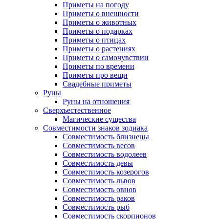
Приметы на погоду
Приметы о внешности
Приметы о животных
Приметы о подарках
Приметы о птицах
Приметы о растениях
Приметы о самочувствии
Приметы по времени
Приметы про вещи
Свадебные приметы
Руны
Руны на отношения
Сверхъестественное
Магические существа
Совместимости знаков зодиака
Совместимость близнецы
Совместимость весов
Совместимость водолеев
Совместимость девы
Совместимость козерогов
Совместимость львов
Совместимость овнов
Совместимость раков
Совместимость рыб
Совместимость скорпионов