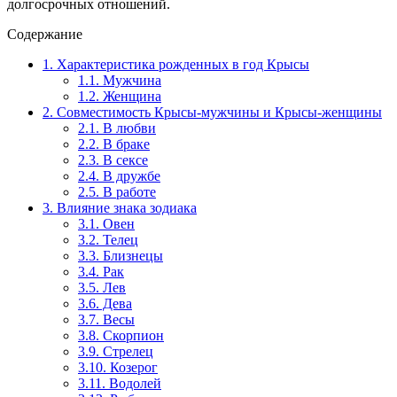
долгосрочных отношений.
Содержание
1.
Характеристика рожденных в год Крысы
1.1.
Мужчина
1.2.
Женщина
2.
Совместимость Крысы-мужчины и Крысы-женщины
2.1.
В любви
2.2.
В браке
2.3.
В сексе
2.4.
В дружбе
2.5.
В работе
3.
Влияние знака зодиака
3.1.
Овен
3.2.
Телец
3.3.
Близнецы
3.4.
Рак
3.5.
Лев
3.6.
Дева
3.7.
Весы
3.8.
Скорпион
3.9.
Стрелец
3.10.
Козерог
3.11.
Водолей