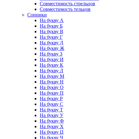
Совместимость стрельцов
Совместимость тельцов
Сонники
На букву А
На букву Б
На букву В
На букву Г
На букву Д
На букву Ж
На букву З
На букву И
На букву К
На букву Л
На букву М
На букву Н
На букву О
На букву П
На букву Р
На букву С
На букву Т
На букву У
На букву Ф
На букву Х
На букву Ц
На букву Ч