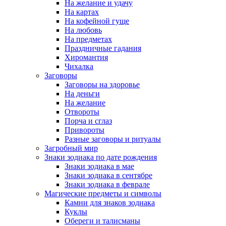
На желание и удачу
На картах
На кофейной гуще
На любовь
На предметах
Праздничные гадания
Хиромантия
Чихалка
Заговоры
Заговоры на здоровье
На деньги
На желание
Отвороты
Порча и сглаз
Привороты
Разные заговоры и ритуалы
Загробный мир
Знаки зодиака по дате рождения
Знаки зодиака в мае
Знаки зодиака в сентябре
Знаки зодиака в феврале
Магические предметы и символы
Камни для знаков зодиака
Куклы
Обереги и талисманы