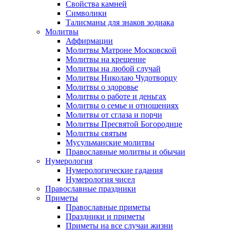
Свойства камней
Символики
Талисманы для знаков зодиака
Молитвы
Аффирмации
Молитвы Матроне Московской
Молитвы на крещение
Молитвы на любой случай
Молитвы Николаю Чудотворцу
Молитвы о здоровье
Молитвы о работе и деньгах
Молитвы о семье и отношениях
Молитвы от сглаза и порчи
Молитвы Пресвятой Богородице
Молитвы святым
Мусульманские молитвы
Православные молитвы и обычаи
Нумерология
Нумерологические гадания
Нумерология чисел
Православные праздники
Приметы
Православные приметы
Праздники и приметы
Приметы на все случаи жизни