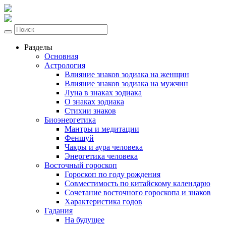
Разделы
Основная
Астрология
Влияние знаков зодиака на женщин
Влияние знаков зодиака на мужчин
Луна в знаках зодиака
О знаках зодиака
Стихии знаков
Биоэнергетика
Мантры и медитации
Феншуй
Чакры и аура человека
Энергетика человека
Восточный гороскоп
Гороскоп по году рождения
Совместимость по китайскому календарю
Сочетание восточного гороскопа и знаков
Характеристика годов
Гадания
На будущее