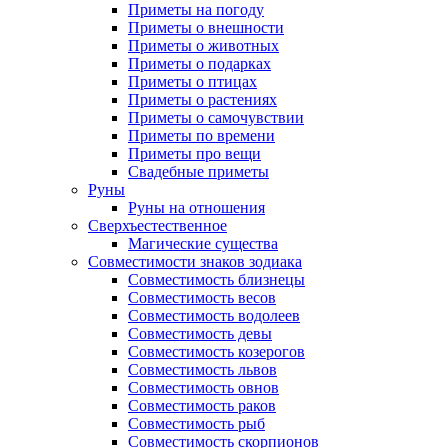
Приметы на погоду
Приметы о внешности
Приметы о животных
Приметы о подарках
Приметы о птицах
Приметы о растениях
Приметы о самочувствии
Приметы по времени
Приметы про вещи
Свадебные приметы
Руны
Руны на отношения
Сверхъестественное
Магические существа
Совместимости знаков зодиака
Совместимость близнецы
Совместимость весов
Совместимость водолеев
Совместимость девы
Совместимость козерогов
Совместимость львов
Совместимость овнов
Совместимость раков
Совместимость рыб
Совместимость скорпионов