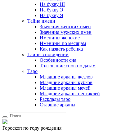
На букву Ш
На букву Э
На букву Я
Тайна имени
Значения женских имен
Значения мужских имен
Именины женские
Именины по месяцам
Как назвать ребенка
Тайны сновидений
Особенности сна
Толкование снов по датам
Таро
Младшие арканы жезлов
Младшие арканы кубков
Младшие арканы мечей
Младшие арканы пентаклей
Расклады таро
Старшие арканы
Гороскоп по году рождения