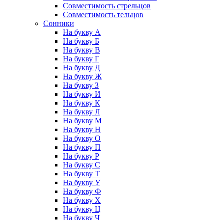
Совместимость стрельцов
Совместимость тельцов
Сонники
На букву А
На букву Б
На букву В
На букву Г
На букву Д
На букву Ж
На букву З
На букву И
На букву К
На букву Л
На букву М
На букву Н
На букву О
На букву П
На букву Р
На букву С
На букву Т
На букву У
На букву Ф
На букву Х
На букву Ц
На букву Ч