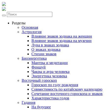
Разделы
Основная
Астрология
Влияние знаков зодиака на женщин
Влияние знаков зодиака на мужчин
Луна в знаках зодиака
О знаках зодиака
Стихии знаков
Биоэнергетика
Мантры и медитации
Феншуй
Чакры и аура человека
Энергетика человека
Восточный гороскоп
Гороскоп по году рождения
Совместимость по китайскому календарю
Сочетание восточного гороскопа и знаков
Характеристика годов
Гадания
На будущее