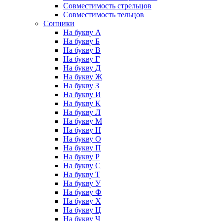
Совместимость стрельцов
Совместимость тельцов
Сонники
На букву А
На букву Б
На букву В
На букву Г
На букву Д
На букву Ж
На букву З
На букву И
На букву К
На букву Л
На букву М
На букву Н
На букву О
На букву П
На букву Р
На букву С
На букву Т
На букву У
На букву Ф
На букву Х
На букву Ц
На букву Ч