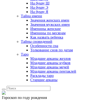
На букву Ш
На букву Э
На букву Я
Тайна имени
Значения женских имен
Значения мужских имен
Именины женские
Именины по месяцам
Как назвать ребенка
Тайны сновидений
Особенности сна
Толкование снов по датам
Таро
Младшие арканы жезлов
Младшие арканы кубков
Младшие арканы мечей
Младшие арканы пентаклей
Расклады таро
Старшие арканы
Гороскоп по году рождения