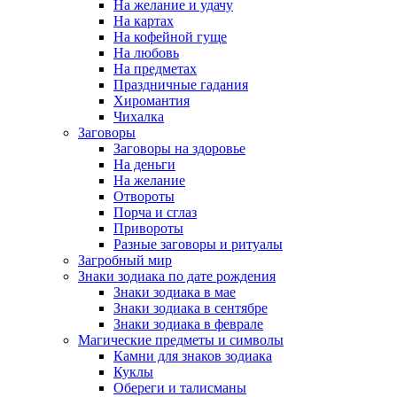
На желание и удачу
На картах
На кофейной гуще
На любовь
На предметах
Праздничные гадания
Хиромантия
Чихалка
Заговоры
Заговоры на здоровье
На деньги
На желание
Отвороты
Порча и сглаз
Привороты
Разные заговоры и ритуалы
Загробный мир
Знаки зодиака по дате рождения
Знаки зодиака в мае
Знаки зодиака в сентябре
Знаки зодиака в феврале
Магические предметы и символы
Камни для знаков зодиака
Куклы
Обереги и талисманы