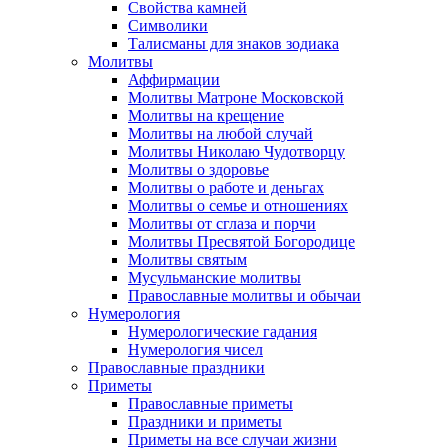
Свойства камней
Символики
Талисманы для знаков зодиака
Молитвы
Аффирмации
Молитвы Матроне Московской
Молитвы на крещение
Молитвы на любой случай
Молитвы Николаю Чудотворцу
Молитвы о здоровье
Молитвы о работе и деньгах
Молитвы о семье и отношениях
Молитвы от сглаза и порчи
Молитвы Пресвятой Богородице
Молитвы святым
Мусульманские молитвы
Православные молитвы и обычаи
Нумерология
Нумерологические гадания
Нумерология чисел
Православные праздники
Приметы
Православные приметы
Праздники и приметы
Приметы на все случаи жизни