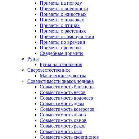
Приметы на погоду
Приметы о внешности
Приметы о животных
Приметы о подарках
Приметы о птицах
Приметы о растениях
Приметы о самочувствии
Приметы по времени
Приметы про вещи
Свадебные приметы
Руны
Руны на отношения
Сверхъестественное
Магические существа
Совместимости знаков зодиака
Совместимость близнецы
Совместимость весов
Совместимость водолеев
Совместимость девы
Совместимость козерогов
Совместимость львов
Совместимость овнов
Совместимость раков
Совместимость рыб
Совместимость скорпионов