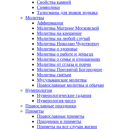
Свойства камней
Символики
Талисманы для знаков зодиака
Молитвы
Аффирмации
Молитвы Матроне Московской
Молитвы на крещение
Молитвы на любой случай
Молитвы Николаю Чудотворцу
Молитвы о здоровье
Молитвы о работе и деньгах
Молитвы о семье и отношениях
Молитвы от сглаза и порчи
Молитвы Пресвятой Богородице
Молитвы святым
Мусульманские молитвы
Православные молитвы и обычаи
Нумерология
Нумерологические гадания
Нумерология чисел
Православные праздники
Приметы
Православные приметы
Праздники и приметы
Приметы на все случаи жизни