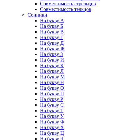
Совместимость стрельцов
Совместимость тельцов
Сонники
На букву А
На букву Б
На букву В
На букву Г
На букву Д
На букву Ж
На букву З
На букву И
На букву К
На букву Л
На букву М
На букву Н
На букву О
На букву П
На букву Р
На букву С
На букву Т
На букву У
На букву Ф
На букву Х
На букву Ц
На букву Ч