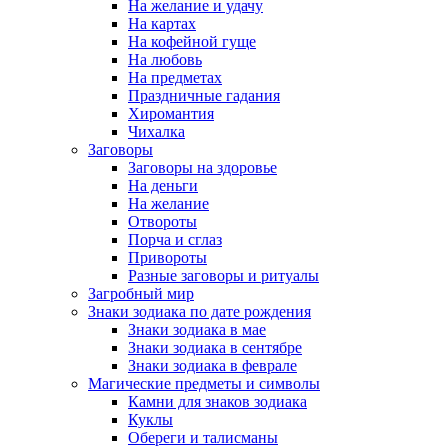
На желание и удачу
На картах
На кофейной гуще
На любовь
На предметах
Праздничные гадания
Хиромантия
Чихалка
Заговоры
Заговоры на здоровье
На деньги
На желание
Отвороты
Порча и сглаз
Привороты
Разные заговоры и ритуалы
Загробный мир
Знаки зодиака по дате рождения
Знаки зодиака в мае
Знаки зодиака в сентябре
Знаки зодиака в феврале
Магические предметы и символы
Камни для знаков зодиака
Куклы
Обереги и талисманы