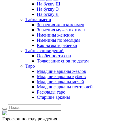
На букву Ш
На букву Э
На букву Я
Тайна имени
Значения женских имен
Значения мужских имен
Именины женские
Именины по месяцам
Как назвать ребенка
Тайны сновидений
Особенности сна
Толкование снов по датам
Таро
Младшие арканы жезлов
Младшие арканы кубков
Младшие арканы мечей
Младшие арканы пентаклей
Расклады таро
Старшие арканы
Гороскоп по году рождения