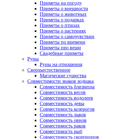
Приметы на погоду
Приметы о внешности
Приметы о животных
Приметы о подарках
Приметы о птицах
Приметы о растениях
Приметы о самочувствии
Приметы по времени
Приметы про вещи
Свадебные приметы
Руны
Руны на отношения
Сверхъестественное
Магические существа
Совместимости знаков зодиака
Совместимость близнецы
Совместимость весов
Совместимость водолеев
Совместимость девы
Совместимость козерогов
Совместимость львов
Совместимость овнов
Совместимость раков
Совместимость рыб
Совместимость скорпионов