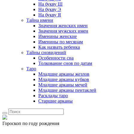
На букву Ш
На букву Э
На букву Я
Тайна имени
Значения женских имен
Значения мужских имен
Именины женские
Именины по месяцам
Как назвать ребенка
Тайны сновидений
Особенности сна
Толкование снов по датам
Таро
Младшие арканы жезлов
Младшие арканы кубков
Младшие арканы мечей
Младшие арканы пентаклей
Расклады таро
Старшие арканы
Гороскоп по году рождения