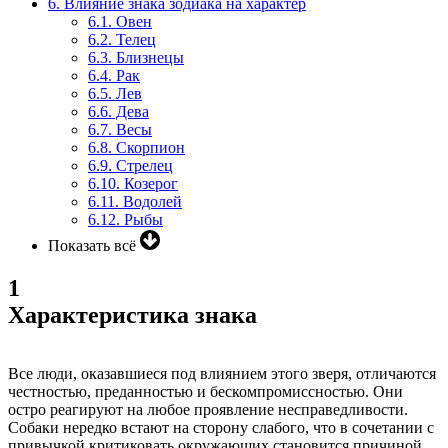
6.
Влияние знака зодиака на характер
6.1.
Овен
6.2.
Телец
6.3.
Близнецы
6.4.
Рак
6.5.
Лев
6.6.
Дева
6.7.
Весы
6.8.
Скорпион
6.9.
Стрелец
6.10.
Козерог
6.11.
Водолей
6.12.
Рыбы
Показать всё
1
Характеристика знака
Все люди, оказавшиеся под влиянием этого зверя, отличаются
честностью, преданностью и бескомпромиссностью. Они
остро реагируют на любое проявление несправедливости.
Собаки нередко встают на сторону слабого, что в сочетании с
привычкой критиковать окружающих становится причиной