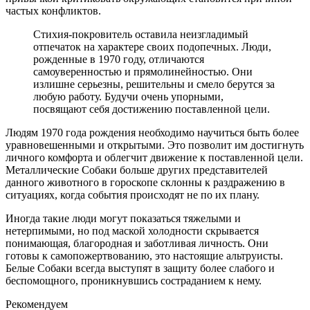
частых конфликтов.
Стихия-покровитель оставила неизгладимый
отпечаток на характере своих подопечных. Люди,
рожденные в 1970 году, отличаются
самоуверенностью и прямолинейностью. Они
излишне серьезны, решительны и смело берутся за
любую работу. Будучи очень упорными,
посвящают себя достижению поставленной цели.
Людям 1970 года рождения необходимо научиться быть более
уравновешенными и открытыми. Это позволит им достигнуть
личного комфорта и облегчит движение к поставленной цели.
Металлические Собаки больше других представителей
данного животного в гороскопе склонны к раздражению в
ситуациях, когда события происходят не по их плану.
Иногда такие люди могут показаться тяжелыми и
нетерпимыми, но под маской холодности скрывается
понимающая, благородная и заботливая личность. Они
готовы к самопожертвованию, это настоящие альтруисты.
Белые Собаки всегда выступят в защиту более слабого и
беспомощного, проникнувшись состраданием к нему.
Рекомендуем