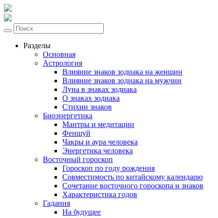
Разделы
Основная
Астрология
Влияние знаков зодиака на женщин
Влияние знаков зодиака на мужчин
Луна в знаках зодиака
О знаках зодиака
Стихии знаков
Биоэнергетика
Мантры и медитации
Феншуй
Чакры и аура человека
Энергетика человека
Восточный гороскоп
Гороскоп по году рождения
Совместимость по китайскому календарю
Сочетание восточного гороскопа и знаков
Характеристика годов
Гадания
На будущее