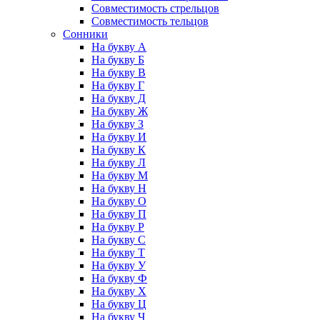
Совместимость стрельцов
Совместимость тельцов
Сонники
На букву А
На букву Б
На букву В
На букву Г
На букву Д
На букву Ж
На букву З
На букву И
На букву К
На букву Л
На букву М
На букву Н
На букву О
На букву П
На букву Р
На букву С
На букву Т
На букву У
На букву Ф
На букву Х
На букву Ц
На букву Ч