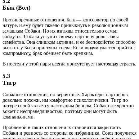
5.2
Бык (Вол)
Противоречивые отношения. Бык — консерватор по своей
натуре, и ему будет тяжело привыкнуть к революционным
замашкам Собаки. Но их взгляды относительно семьи
сойдутся. Собака уступит своему партнеру роль главы
семейства. Она слишком активна, и ее беспокойство способно
вызвать у Быка приступы гнева. Если людям удастся прийти к
компромиссу, брак обещает быть крепким.
В постели у этой пары всегда присутствует настоящая страсть.
5.3
Тигр
Сложные отношения, но вероятные. Характеры партнеров
довольно похожи, им комфортно психологически. Тигр по
натуре своей является настоящим борцом, Собака же яростно
воюет с несправедливостью, поэтому они могут быть
компаньонами.
Проблемой в таких отношениях становится закрытость
Собаки и ревность со стороны ее избранника. Союз получится
удачным, если он будет основан не только на любви, но и на