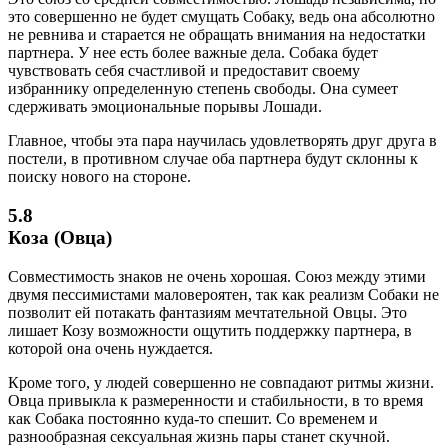
это совершенно не будет смущать Собаку, ведь она абсолютно
не ревнива и старается не обращать внимания на недостатки
партнера. У нее есть более важные дела. Собака будет
чувствовать себя счастливой и предоставит своему
избраннику определенную степень свободы. Она сумеет
сдерживать эмоциональные порывы Лошади.
Главное, чтобы эта пара научилась удовлетворять друг друга в
постели, в противном случае оба партнера будут склонны к
поиску нового на стороне.
5.8
Коза (Овца)
Совместимость знаков не очень хорошая. Союз между этими
двумя пессимистами маловероятен, так как реализм Собаки не
позволит ей потакать фантазиям мечтательной Овцы. Это
лишает Козу возможности ощутить поддержку партнера, в
которой она очень нуждается.
Кроме того, у людей совершенно не совпадают ритмы жизни.
Овца привыкла к размеренности и стабильности, в то время
как Собака постоянно куда-то спешит. Со временем и
разнообразная сексуальная жизнь пары станет скучной.