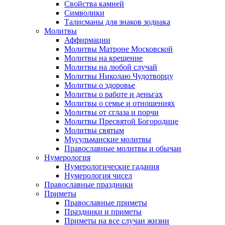
Свойства камней
Символики
Талисманы для знаков зодиака
Молитвы
Аффирмации
Молитвы Матроне Московской
Молитвы на крещение
Молитвы на любой случай
Молитвы Николаю Чудотворцу
Молитвы о здоровье
Молитвы о работе и деньгах
Молитвы о семье и отношениях
Молитвы от сглаза и порчи
Молитвы Пресвятой Богородице
Молитвы святым
Мусульманские молитвы
Православные молитвы и обычаи
Нумерология
Нумерологические гадания
Нумерология чисел
Православные праздники
Приметы
Православные приметы
Праздники и приметы
Приметы на все случаи жизни