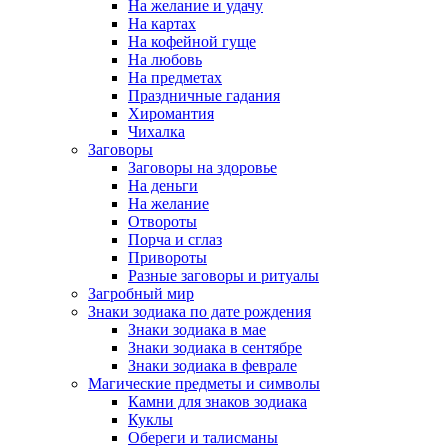
На желание и удачу
На картах
На кофейной гуще
На любовь
На предметах
Праздничные гадания
Хиромантия
Чихалка
Заговоры
Заговоры на здоровье
На деньги
На желание
Отвороты
Порча и сглаз
Привороты
Разные заговоры и ритуалы
Загробный мир
Знаки зодиака по дате рождения
Знаки зодиака в мае
Знаки зодиака в сентябре
Знаки зодиака в феврале
Магические предметы и символы
Камни для знаков зодиака
Куклы
Обереги и талисманы