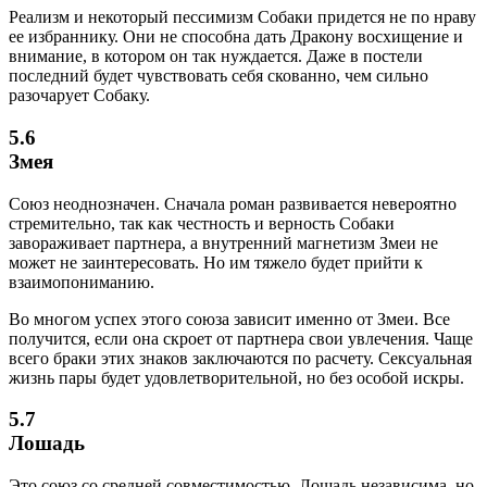
Реализм и некоторый пессимизм Собаки придется не по нраву
ее избраннику. Они не способна дать Дракону восхищение и
внимание, в котором он так нуждается. Даже в постели
последний будет чувствовать себя скованно, чем сильно
разочарует Собаку.
5.6
Змея
Союз неоднозначен. Сначала роман развивается невероятно
стремительно, так как честность и верность Собаки
завораживает партнера, а внутренний магнетизм Змеи не
может не заинтересовать. Но им тяжело будет прийти к
взаимопониманию.
Во многом успех этого союза зависит именно от Змеи. Все
получится, если она скроет от партнера свои увлечения. Чаще
всего браки этих знаков заключаются по расчету. Сексуальная
жизнь пары будет удовлетворительной, но без особой искры.
5.7
Лошадь
Это союз со средней совместимостью. Лошадь независима, но