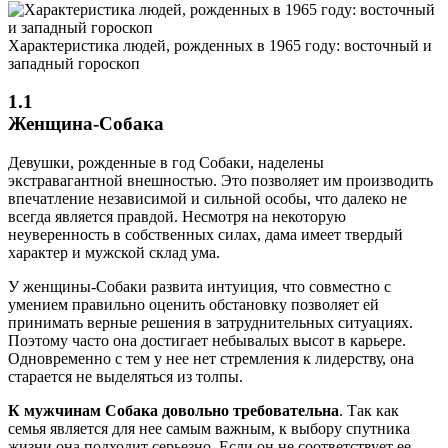
Характеристика людей, рожденных в 1965 году: восточный и
западный гороскоп
1.1
Женщина-Собака
Девушки, рожденные в год Собаки, наделены
экстравагантной внешностью. Это позволяет им производить
впечатление независимой и сильной особы, что далеко не
всегда является правдой. Несмотря на некоторую
неуверенность в собственных силах, дама имеет твердый
характер и мужской склад ума.
У женщины-Собаки развита интуиция, что совместно с
умением правильно оценить обстановку позволяет ей
принимать верные решения в затруднительных ситуациях.
Поэтому часто она достигает небывалых высот в карьере.
Одновременно с тем у нее нет стремления к лидерству, она
старается не выделяться из толпы.
К мужчинам Собака довольно требовательна
. Так как
семья является для нее самым важным, к выбору спутника
жизни она подходит серьезно. Если он не соответствует ее