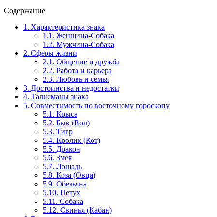
Содержание
1.
Характеристика знака
1.1.
Женщина-Собака
1.2.
Мужчина-Собака
2.
Сферы жизни
2.1.
Общение и дружба
2.2.
Работа и карьера
2.3.
Любовь и семья
3.
Достоинства и недостатки
4.
Талисманы знака
5.
Совместимость по восточному гороскопу
5.1.
Крыса
5.2.
Бык (Вол)
5.3.
Тигр
5.4.
Кролик (Кот)
5.5.
Дракон
5.6.
Змея
5.7.
Лошадь
5.8.
Коза (Овца)
5.9.
Обезьяна
5.10.
Петух
5.11.
Собака
5.12.
Свинья (Кабан)