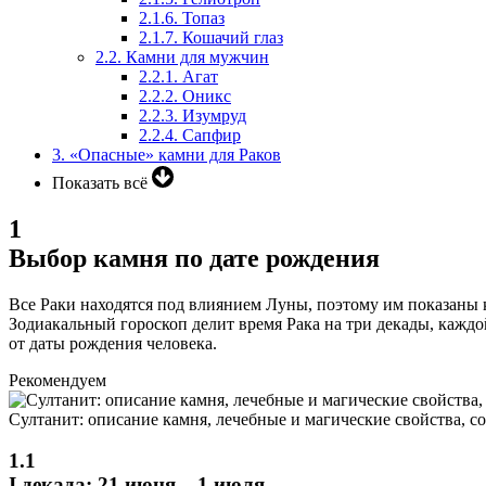
2.1.6.
Топаз
2.1.7.
Кошачий глаз
2.2.
Камни для мужчин
2.2.1.
Агат
2.2.2.
Оникс
2.2.3.
Изумруд
2.2.4.
Сапфир
3.
«Опасные» камни для Раков
Показать всё
1
Выбор камня по дате рождения
Все Раки находятся под влиянием Луны, поэтому им показаны 
Зодиакальный гороскоп делит время Рака на три декады, кажд
от даты рождения человека.
Рекомендуем
Султанит: описание камня, лечебные и магические свойства, с
1.1
I декада: 21 июня – 1 июля