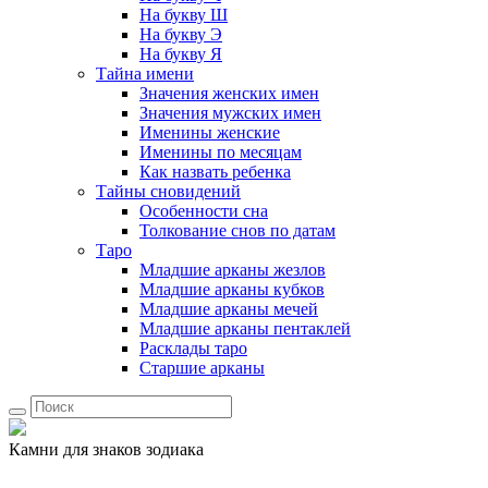
На букву Ш
На букву Э
На букву Я
Тайна имени
Значения женских имен
Значения мужских имен
Именины женские
Именины по месяцам
Как назвать ребенка
Тайны сновидений
Особенности сна
Толкование снов по датам
Таро
Младшие арканы жезлов
Младшие арканы кубков
Младшие арканы мечей
Младшие арканы пентаклей
Расклады таро
Старшие арканы
Камни для знаков зодиака