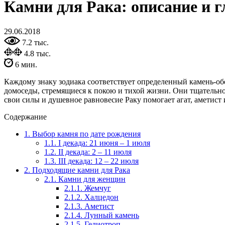
Камни для Рака: описание и 
29.06.2018
7.2 тыс.
4.8 тыс.
6 мин.
Каждому знаку зодиака соответствует определенный камень-о
домоседы, стремящиеся к покою и тихой жизни. Они тщательно 
свои силы и душевное равновесие Раку помогает агат, аметист
Содержание
1.
Выбор камня по дате рождения
1.1.
I декада: 21 июня – 1 июля
1.2.
II декада: 2 – 11 июля
1.3.
III декада: 12 – 22 июля
2.
Подходящие камни для Рака
2.1.
Камни для женщин
2.1.1.
Жемчуг
2.1.2.
Халцедон
2.1.3.
Аметист
2.1.4.
Лунный камень
2.1.5.
Гелиотроп