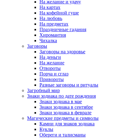
На желание и удачу
На картах
На кофейной гуще
На любовь
На предметах
Праздничные гадания
Хиромантия
Чихалка
Заговоры
Заговоры на здоровье
На деньги
На желание
Отвороты
Порча и сглаз
Привороты
Разные заговоры и ритуалы
Загробный мир
Знаки зодиака по дате рождения
Знаки зодиака в мае
Знаки зодиака в сентябре
Знаки зодиака в феврале
Магические предметы и символы
Камни для знаков зодиака
Куклы
Обереги и талисманы