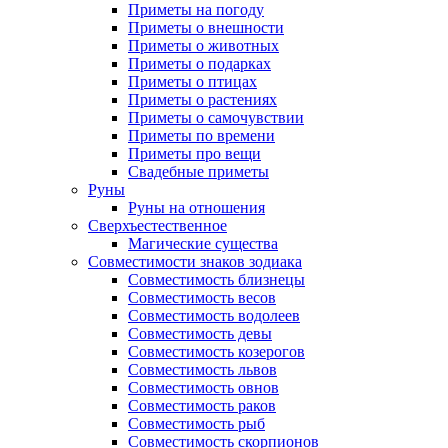
Приметы на погоду
Приметы о внешности
Приметы о животных
Приметы о подарках
Приметы о птицах
Приметы о растениях
Приметы о самочувствии
Приметы по времени
Приметы про вещи
Свадебные приметы
Руны
Руны на отношения
Сверхъестественное
Магические существа
Совместимости знаков зодиака
Совместимость близнецы
Совместимость весов
Совместимость водолеев
Совместимость девы
Совместимость козерогов
Совместимость львов
Совместимость овнов
Совместимость раков
Совместимость рыб
Совместимость скорпионов