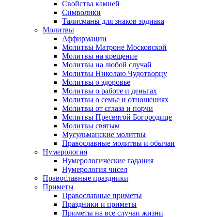
Свойства камней
Символики
Талисманы для знаков зодиака
Молитвы
Аффирмации
Молитвы Матроне Московской
Молитвы на крещение
Молитвы на любой случай
Молитвы Николаю Чудотворцу
Молитвы о здоровье
Молитвы о работе и деньгах
Молитвы о семье и отношениях
Молитвы от сглаза и порчи
Молитвы Пресвятой Богородице
Молитвы святым
Мусульманские молитвы
Православные молитвы и обычаи
Нумерология
Нумерологические гадания
Нумерология чисел
Православные праздники
Приметы
Православные приметы
Праздники и приметы
Приметы на все случаи жизни