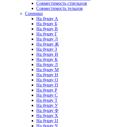
Совместимость стрельцов
Совместимость тельцов
Сонники
На букву А
На букву Б
На букву В
На букву Г
На букву Д
На букву Ж
На букву З
На букву И
На букву К
На букву Л
На букву М
На букву Н
На букву О
На букву П
На букву Р
На букву С
На букву Т
На букву У
На букву Ф
На букву Х
На букву Ц
На букву Ч