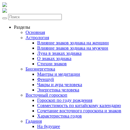
Разделы
Основная
Астрология
Влияние знаков зодиака на женщин
Влияние знаков зодиака на мужчин
Луна в знаках зодиака
О знаках зодиака
Стихии знаков
Биоэнергетика
Мантры и медитации
Феншуй
Чакры и аура человека
Энергетика человека
Восточный гороскоп
Гороскоп по году рождения
Совместимость по китайскому календарю
Сочетание восточного гороскопа и знаков
Характеристика годов
Гадания
На будущее