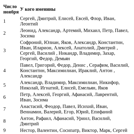
Число
У кого именины
ноября
Сергей, Дмитрий, Елисей, Евсей, Флор, Иван,
1
Леонтий
Леонид, Александр, Артемий, Михаил, Петр, Павел,
2
Зосима
Софроний, Юлиан, Яков, Александр, Константин,
Иван, Иларион, Алексей, Анатолий, Дмитрий ,
3
Сергей, Василий , Никандр, Владимир, Захар,
Георгий, Федор, Демьян
Павел, Григорий, Федор, Денис , Серафим, Василий,
4
Константин, Максимилиан, Ираклий, Антон ,
Александр
Александр, Владимир, Максимилиан, Никифор,
5
Николай, Игнатий, Елисей, Емельян, Яков
Петр, Алексей, Георгий, Афанасий, Лаврентий,
6
Иван, Зосима
Анастасий, Феодор, Павел, Исихий, Иван,
7
Вениамин, Валерий, Егор, Юрий, Епифаний
Антон, Рафаил, Афанасий, Уриил, Василий,
8
Дмитрий
9
Нестор, Валентин, Сосипатр, Виктор, Марк, Сергей