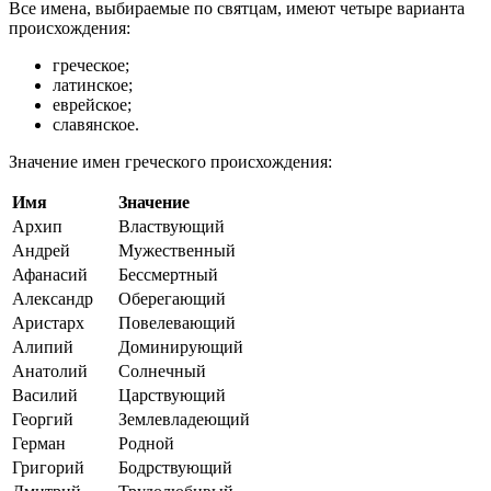
Все имена, выбираемые по святцам, имеют четыре варианта
происхождения:
греческое;
латинское;
еврейское;
славянское.
Значение имен греческого происхождения:
Имя
Значение
Архип
Властвующий
Андрей
Мужественный
Афанасий
Бессмертный
Александр
Оберегающий
Аристарх
Повелевающий
Алипий
Доминирующий
Анатолий
Солнечный
Василий
Царствующий
Георгий
Землевладеющий
Герман
Родной
Григорий
Бодрствующий