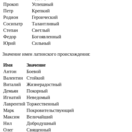
Прокоп
Успешный
Петр
Крепкий
Родион
Героический
Сосипатр
Талантливый
Степан
Светлый
Федор
Богоявленный
Юрий
Сильный
Значение имен латинского происхождения:
Имя
Значение
Антон
Боевой
Валентин
Стойкий
Виталий
Жизнерадостный
Демьян
Покорный
Игнатий
Неведомый
Лаврентий
Торжественный
Марк
Покровительствующий
Максим
Величайший
Нил
Добродушный
Олег
Священный