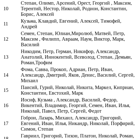
Степан, Олимп, Арсений, Орест, Георгий , Максим,
10
Терентий, Нестор, Николай, Родион, Константин,
Борис, Алексей
Кузьма, Клавдий, Евгений, Алексей, Тимофей,
11
Андрей
Семен, Степан, Юлиан,Миролюб, Матвей, Петр,
12
Максим , Филипп, Авраам, Наум, Виктор, Марк,
Василий
Никодим, Петр, Герман, Никифор, Александр,
13
Анатолий, Иннокентий, Всеволод, Степан, Демьян,
Роман,Трофим
Фома, Савва, Прокоп, Адриан, Петр, Иван,
14
Александр, Дмитрий, Яков, Денис, Василий, Сергей,
Михаил
Паисий, Гурий, Николай, Никита, Маркел, Киприан,
15
Константин, Евстохий, Марк
Иосиф, Кузьма , Александр, Василий, Федор,
16
Викентий, Владимир, Георгий, Семен, Иван, Илья,
Николай, Павел, Петр, Сергей, Федот
Гоброн, Лазарь, Михаил, Александр, Григорий,
17
Евгений, Иван, Илья, Никандр, Николай, Порфирий,
Симон, Степан
Гавриил, Григорий, Тихон, Платон, Николай, Роман,
18