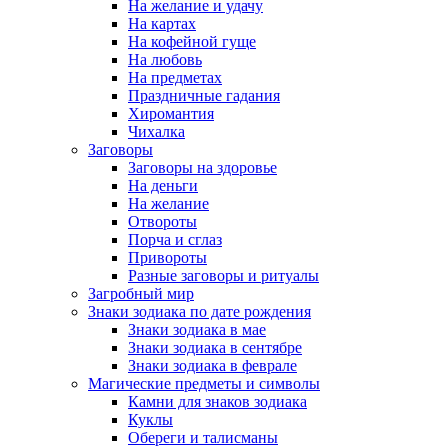
На желание и удачу
На картах
На кофейной гуще
На любовь
На предметах
Праздничные гадания
Хиромантия
Чихалка
Заговоры
Заговоры на здоровье
На деньги
На желание
Отвороты
Порча и сглаз
Привороты
Разные заговоры и ритуалы
Загробный мир
Знаки зодиака по дате рождения
Знаки зодиака в мае
Знаки зодиака в сентябре
Знаки зодиака в феврале
Магические предметы и символы
Камни для знаков зодиака
Куклы
Обереги и талисманы