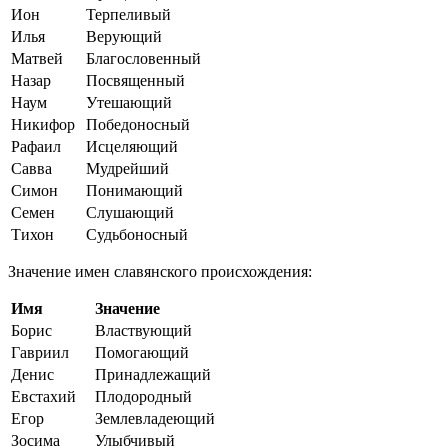
Ион
Терпеливый
Илья
Верующий
Матвей
Благословенный
Назар
Посвященный
Наум
Утешающий
Никифор
Победоносный
Рафаил
Исцеляющий
Савва
Мудрейший
Симон
Понимающий
Семен
Слушающий
Тихон
Судьбоносный
Значение имен славянского происхождения:
Имя
Значение
Борис
Властвующий
Гавриил
Помогающий
Денис
Принадлежащий
Евстахий
Плодородный
Егор
Землевладеющий
Зосима
Улыбчивый