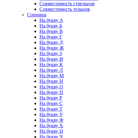
Совместимость стрельцов
Совместимость тельцов
Сонники
На букву А
На букву Б
На букву В
На букву Г
На букву Д
На букву Ж
На букву З
На букву И
На букву К
На букву Л
На букву М
На букву Н
На букву О
На букву П
На букву Р
На букву С
На букву Т
На букву У
На букву Ф
На букву Х
На букву Ц
На букву Ч