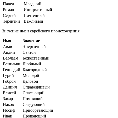
Павел
Младший
Роман
Инициативный
Сергей
Почтенный
Терентий
Вежливый
Значение имен еврейского происхождения:
Имя
Значение
Авав
Энергичный
Авдий
Святой
Варлаам
Божественный
Вениамин
Любимый
Геннадий
Благородный
Гурий
Молодой
Гоброн
Деловой
Даниил
Справедливый
Елисей
Спасающий
Захар
Помнящий
Иаков
Следующий
Иосиф
Приобретающий
Иван
Прощающий