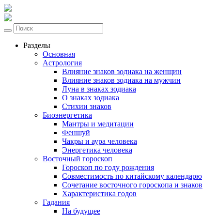
Разделы
Основная
Астрология
Влияние знаков зодиака на женщин
Влияние знаков зодиака на мужчин
Луна в знаках зодиака
О знаках зодиака
Стихии знаков
Биоэнергетика
Мантры и медитации
Феншуй
Чакры и аура человека
Энергетика человека
Восточный гороскоп
Гороскоп по году рождения
Совместимость по китайскому календарю
Сочетание восточного гороскопа и знаков
Характеристика годов
Гадания
На будущее