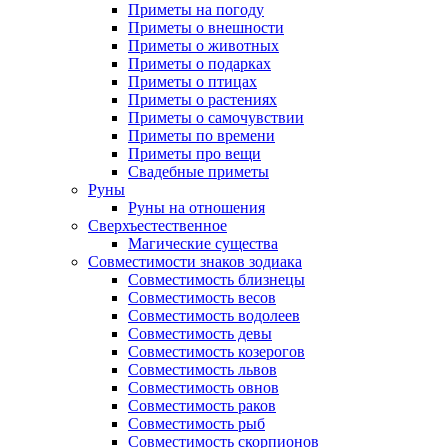
Приметы на погоду
Приметы о внешности
Приметы о животных
Приметы о подарках
Приметы о птицах
Приметы о растениях
Приметы о самочувствии
Приметы по времени
Приметы про вещи
Свадебные приметы
Руны
Руны на отношения
Сверхъестественное
Магические существа
Совместимости знаков зодиака
Совместимость близнецы
Совместимость весов
Совместимость водолеев
Совместимость девы
Совместимость козерогов
Совместимость львов
Совместимость овнов
Совместимость раков
Совместимость рыб
Совместимость скорпионов