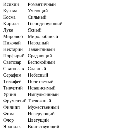
Исихий
Романтичный
Кузьма
Умеющий
Косма
Сильный
Кирилл
Господствующий
Лука
Ясный
Миролюб
Миролюбивый
Николай
Народный
Нектарий
Талантливый
Порфирий
Срадающий
Светозар
Беспокойный
Святослав
Славный
Серафим
Небесный
Тимофей
Почитаемый
Тивуртий
Независимый
Уриил
Импульсивный
Фрументий
Тревожный
Филипп
Мужественный
Фома
Неверующий
Флор
Цветущий
Ярополк
Воинствующий