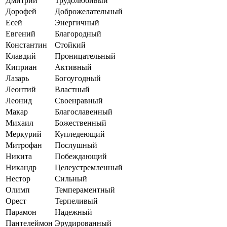
Дмитрий
Трудолюбивый
Дорофей
Доброжелательный
Есей
Энергичный
Евгений
Благородный
Константин
Стойкий
Клавдий
Проницательный
Киприан
Активный
Лазарь
Богоугодный
Леонтий
Властный
Леонид
Своенравный
Макар
Благославенный
Михаил
Божественный
Меркурий
Купледеющий
Митрофан
Послушный
Никита
Побеждающий
Никандр
Целеустремленный
Нестор
Сильный
Олимп
Темпераментный
Орест
Терпеливый
Парамон
Надежный
Пантелеймон
Эрудированный