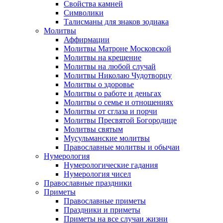
Свойства камней
Символики
Талисманы для знаков зодиака
Молитвы
Аффирмации
Молитвы Матроне Московской
Молитвы на крещение
Молитвы на любой случай
Молитвы Николаю Чудотворцу
Молитвы о здоровье
Молитвы о работе и деньгах
Молитвы о семье и отношениях
Молитвы от сглаза и порчи
Молитвы Пресвятой Богородице
Молитвы святым
Мусульманские молитвы
Православные молитвы и обычаи
Нумерология
Нумерологические гадания
Нумерология чисел
Православные праздники
Приметы
Православные приметы
Праздники и приметы
Приметы на все случаи жизни