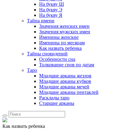
На букву Ш
На букву Э
На букву Я
Тайна имени
Значения женских имен
Значения мужских имен
Именины женские
Именины по месяцам
Как назвать ребенка
Тайны сновидений
Особенности сна
Толкование снов по датам
Таро
Младшие арканы жезлов
Младшие арканы кубков
Младшие арканы мечей
Младшие арканы пентаклей
Расклады таро
Старшие арканы
Как назвать ребенка