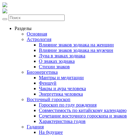
Разделы
Основная
Астрология
Влияние знаков зодиака на женщин
Влияние знаков зодиака на мужчин
Луна в знаках зодиака
О знаках зодиака
Стихии знаков
Биоэнергетика
Мантры и медитации
Феншуй
Чакры и аура человека
Энергетика человека
Восточный гороскоп
Гороскоп по году рождения
Совместимость по китайскому календарю
Сочетание восточного гороскопа и знаков
Характеристика годов
Гадания
На будущее