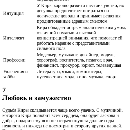
У Киры хорошо развито шестое чувство, но
девушка предпочитает опираться на
Интуиция
логические доводы и принимает решения,
продиктованные здравым смыслом
Кира обладает острым аналитическим умом,
отличной памятью и высокой
Интеллект
концентрацией внимания, что помогает ей
работать наравне с представителями
сильного пола
Модельер, музыкант, дизайнер, модель,
Профессии
хореограф, воспитатель, педагог, врач,
финансист, прокурор, юрист, телеведущая
Увлечения и
Литература, языки, компьютеры,
хобби
путешествия, мода, кино, музыка, спорт
7
Любовь и замужество
Судьба Киры складывается чаще всего удачно. С мужчиной,
которого Кира полюбит всем сердцем, она будет ласкова и
добра, подарит ему всю нерастраченную за долгие годы
нежность и никогда не посмотрит в сторону других парней.