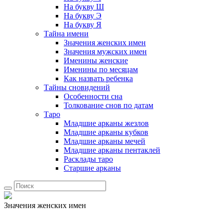
На букву Ш
На букву Э
На букву Я
Тайна имени
Значения женских имен
Значения мужских имен
Именины женские
Именины по месяцам
Как назвать ребенка
Тайны сновидений
Особенности сна
Толкование снов по датам
Таро
Младшие арканы жезлов
Младшие арканы кубков
Младшие арканы мечей
Младшие арканы пентаклей
Расклады таро
Старшие арканы
Значения женских имен