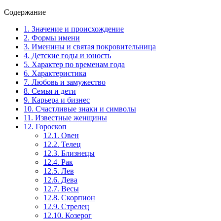
Содержание
1.
Значение и происхождение
2.
Формы имени
3.
Именины и святая покровительница
4.
Детские годы и юность
5.
Характер по временам года
6.
Характеристика
7.
Любовь и замужество
8.
Семья и дети
9.
Карьера и бизнес
10.
Счастливые знаки и символы
11.
Известные женщины
12.
Гороскоп
12.1.
Овен
12.2.
Телец
12.3.
Близнецы
12.4.
Рак
12.5.
Лев
12.6.
Дева
12.7.
Весы
12.8.
Скорпион
12.9.
Стрелец
12.10.
Козерог