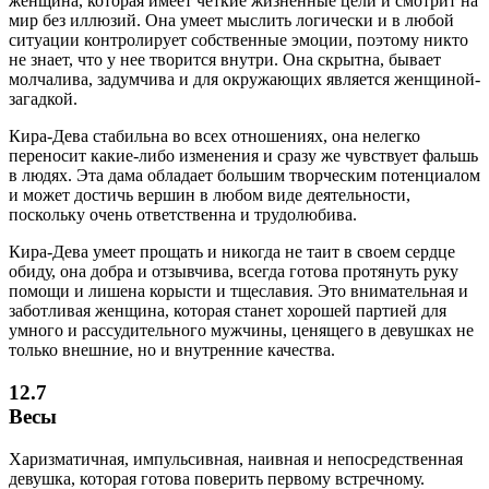
женщина, которая имеет четкие жизненные цели и смотрит на
мир без иллюзий. Она умеет мыслить логически и в любой
ситуации контролирует собственные эмоции, поэтому никто
не знает, что у нее творится внутри. Она скрытна, бывает
молчалива, задумчива и для окружающих является женщиной-
загадкой.
Кира-Дева стабильна во всех отношениях, она нелегко
переносит какие-либо изменения и сразу же чувствует фальшь
в людях. Эта дама обладает большим творческим потенциалом
и может достичь вершин в любом виде деятельности,
поскольку очень ответственна и трудолюбива.
Кира-Дева умеет прощать и никогда не таит в своем сердце
обиду, она добра и отзывчива, всегда готова протянуть руку
помощи и лишена корысти и тщеславия. Это внимательная и
заботливая женщина, которая станет хорошей партией для
умного и рассудительного мужчины, ценящего в девушках не
только внешние, но и внутренние качества.
12.7
Весы
Харизматичная, импульсивная, наивная и непосредственная
девушка, которая готова поверить первому встречному.