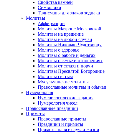
Свойства камней
Символики
Талисманы для знаков зодиака
Молитвы
Аффирмации
Молитвы Матроне Московской
Молитвы на крещение
Молитвы на любой случай
Молитвы Николаю Чудотворцу
Молитвы о здоровье
Молитвы о работе и деньгах
Молитвы о семье и отношениях
Молитвы от сглаза и порчи
Молитвы Пресвятой Богородице
Молитвы святым
Мусульманские молитвы
Православные молитвы и обычаи
Нумерология
Нумерологические гадания
Нумерология чисел
Православные праздники
Приметы
Православные приметы
Праздники и приметы
Приметы на все случаи жизни