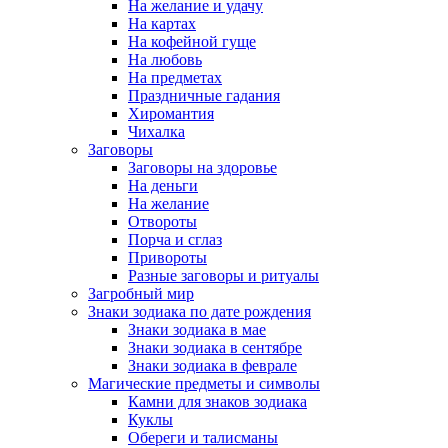
На желание и удачу
На картах
На кофейной гуще
На любовь
На предметах
Праздничные гадания
Хиромантия
Чихалка
Заговоры
Заговоры на здоровье
На деньги
На желание
Отвороты
Порча и сглаз
Привороты
Разные заговоры и ритуалы
Загробный мир
Знаки зодиака по дате рождения
Знаки зодиака в мае
Знаки зодиака в сентябре
Знаки зодиака в феврале
Магические предметы и символы
Камни для знаков зодиака
Куклы
Обереги и талисманы