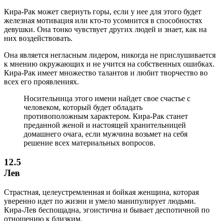
Кира-Рак может свернуть горы, если у нее для этого будет
железная мотивация или кто-то усомнится в способностях
девушки. Она тонко чувствует других людей и знает, как на
них воздействовать.
Она является негласным лидером, никогда не прислушивается
к мнению окружающих и не учится на собственных ошибках.
Кира-Рак имеет множество талантов и любит творчество во
всех его проявлениях.
Носительница этого имени найдет свое счастье с
человеком, который будет обладать
противоположным характером. Кира-Рак станет
преданной женой и настоящей хранительницей
домашнего очага, если мужчина возьмет на себя
решение всех материальных вопросов.
12.5
Лев
Страстная, целеустремленная и бойкая женщина, которая
уверенно идет по жизни и умело манипулирует людьми.
Кира-Лев беспощадна, эгоистична и бывает деспотичной по
отношению к близким.