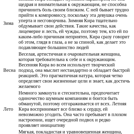
щедрая и внимательная к окружающим, не способна
причинить боль своим близким. С ней бывает трудно
прийти к компромиссу, поскольку эта девушка очень
уперта и несговорчива. Зимняя Кира тщательно
Зима
обдумывает свои действия. Такие качества, как
лицемерие и лесть, ей чужды, поэтому тем, кто ей по
каким-либо причинам неприятен, Кира сразу говорит
об этом, глядя в глаза, а не за спиной, как делает это
подавляющее большинство людей
Веселая, артистичная и очаровательная женщина,
которая требовательна к себе и к окружающим.
Весенняя Кира во всем использует творческий
Весна
подход, она мыслит нестандартно и обладает быстрой
реакцией. Это прагматичная натура, которая четко
определяет свои жизненные цели и знает, как достичь
желаемого
Немного замкнута и стеснительна, предпочитает
одиночество шумным компаниям и боится быть
обманутой, поэтому отгораживается от всех. Летняя
Лето
Кира воспринимает все близко к сердцу, ей
невозможно угодить. Она часто пребывает в плохом
настроении, ищет очередной подвох и редко
проявляет инициативу
Мягкая, покладистая и уравновешенная женщина,