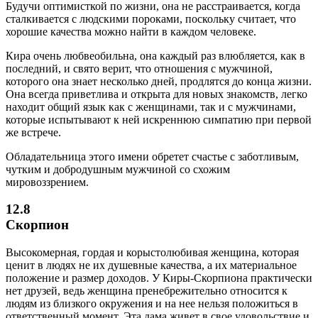
Будучи оптимисткой по жизни, она не расстраивается, когда
сталкивается с людскими пороками, поскольку считает, что
хорошие качества можно найти в каждом человеке.
Кира очень любвеобильна, она каждый раз влюбляется, как в
последний, и свято верит, что отношения с мужчиной,
которого она знает несколько дней, продлятся до конца жизни.
Она всегда приветлива и открыта для новых знакомств, легко
находит общий язык как с женщинами, так и с мужчинами,
которые испытывают к ней искреннюю симпатию при первой
же встрече.
Обладательница этого имени обретет счастье с заботливым,
чутким и добродушным мужчиной со схожим
мировоззрением.
12.8
Скорпион
Высокомерная, гордая и корыстолюбивая женщина, которая
ценит в людях не их душевные качества, а их материальное
положение и размер доходов. У Киры-Скорпиона практически
нет друзей, ведь женщина пренебрежительно относится к
людям из близкого окружения и на нее нельзя положиться в
ответственный момент. Эта дама живет в свое удовольствие и