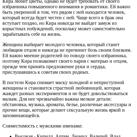
Кира любит цветы, однако не будет требовать от своего
избранника повышенного внимания и романтики. Ей важно
быть уверенной в том, что рядом с ней находится человек,
который всегда будет честен с ней. Чаще всего в брак она
вступает поздно, но Кира никогда не выйдет замуж из
корыстных побуждений, поскольку может самостоятельно
зарабатывать себе на жизнь.
Женщина выбирает молодого человека, который станет
любящим отцом и никогда не причинит боль своим близким.
Ей важно мнение родителей по поводу своего избранника,
поэтому Кира познакомит своего парня с матерью и отцом,
прежде чем принять предложение руки и сердца,
прислушавшись к советам своих родных.
В постели Кира снимает маску холодной и неприступной
женщины и становится страстной любовницей, которая
жаждет разных экспериментов и не будет довольствоваться
малым. Для нее чрезвычайно важны мелкие детали:
обстановка, музыка, ароматы, белье, различные аксессуары и
прочие вещи, которые делают сексуальную жизнь яркой и
запоминающейся.
Совместимость с мужскими именами:
Высокая - Кирилл, Артем, Леонид, Валерий, Влад,