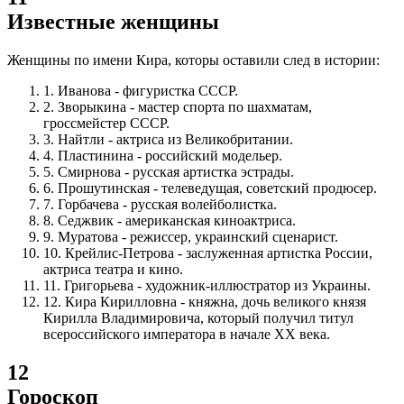
Известные женщины
Женщины по имени Кира, которы оставили след в истории:
1.
Иванова - фигуристка СССР.
2.
Зворыкина - мастер спорта по шахматам,
гроссмейстер СССР.
3.
Найтли - актриса из Великобритании.
4.
Пластинина - российский модельер.
5.
Смирнова - русская артистка эстрады.
6.
Прошутинская - телеведущая, советский продюсер.
7.
Горбачева - русская волейболистка.
8.
Седжвик - американская киноактриса.
9.
Муратова - режиссер, украинский сценарист.
10.
Крейлис-Петрова - заслуженная артистка России,
актриса театра и кино.
11.
Григорьева - художник-иллюстратор из Украины.
12.
Кира Кирилловна - княжна, дочь великого князя
Кирилла Владимировича, который получил титул
всероссийского императора в начале XX века.
12
Гороскоп