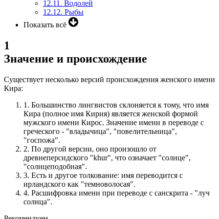
12.11.
Водолей
12.12.
Рыбы
Показать всё
1
Значение и происхождение
Существует несколько версий происхождения женского имени
Кира:
1.
Большинство лингвистов склоняется к тому, что имя
Кира (полное имя Кирия) является женской формой
мужского имени Кирос.
Значение имени в переводе с
греческого - "владычица", "повелительница",
"госпожа".
2.
По другой версии, оно произошло от
древнеперсидского "khur", что означает "солнце",
"солнцеподобная".
3.
Есть и другое толкование: имя переводится с
ирландского как "темноволосая".
4.
Расшифровка имени при переводе с санскрита - "луч
солнца".
Рекомендуем