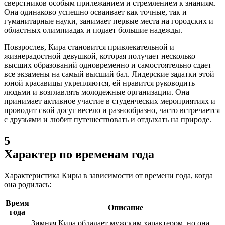
сверстников особым прилежанием и стремлением к знаниям.
Она одинаково успешно осваивает как точные, так и
гуманитарные науки, занимает первые места на городских и
областных олимпиадах и подает большие надежды.
Повзрослев, Кира становится привлекательной и
жизнерадостной девушкой, которая получает несколько
высших образований одновременно и самостоятельно сдает
все экзамены на самый высший бал. Лидерские задатки этой
юной красавицы укрепляются, ей нравится руководить
людьми и возглавлять молодежные организации. Она
принимает активное участие в студенческих мероприятиях и
проводит свой досуг весело и разнообразно, часто встречается
с друзьями и любит путешествовать и отдыхать на природе.
5
Характер по временам года
Характеристика Киры в зависимости от времени года, когда
она родилась:
Время
Описание
года
Зимняя Кира обладает мужским характером, но она