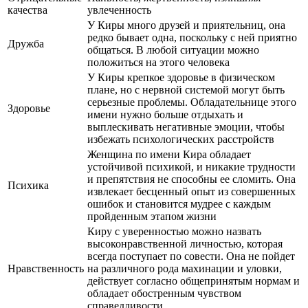
качества
увлеченность
У Киры много друзей и приятельниц, она
редко бывает одна, поскольку с ней приятно
Дружба
общаться. В любой ситуации можно
положиться на этого человека
У Киры крепкое здоровье в физическом
плане, но с нервной системой могут быть
серьезные проблемы. Обладательнице этого
Здоровье
имени нужно больше отдыхать и
выплескивать негативные эмоции, чтобы
избежать психологических расстройств
Женщина по имени Кира обладает
устойчивой психикой, и никакие трудности
и препятствия не способны ее сломить. Она
Психика
извлекает бесценный опыт из совершенных
ошибок и становится мудрее с каждым
пройденным этапом жизни
Киру с уверенностью можно назвать
высоконравственной личностью, которая
всегда поступает по совести. Она не пойдет
Нравственность
на различного рода махинации и уловки,
действует согласно общепринятым нормам и
обладает обостренным чувством
справедливости