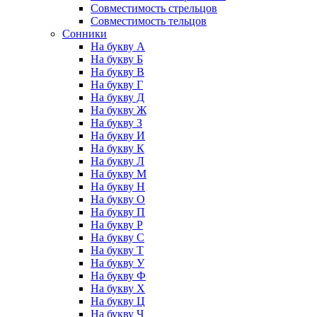
Совместимость стрельцов
Совместимость тельцов
Сонники
На букву А
На букву Б
На букву В
На букву Г
На букву Д
На букву Ж
На букву З
На букву И
На букву К
На букву Л
На букву М
На букву Н
На букву О
На букву П
На букву Р
На букву С
На букву Т
На букву У
На букву Ф
На букву Х
На букву Ц
На букву Ч