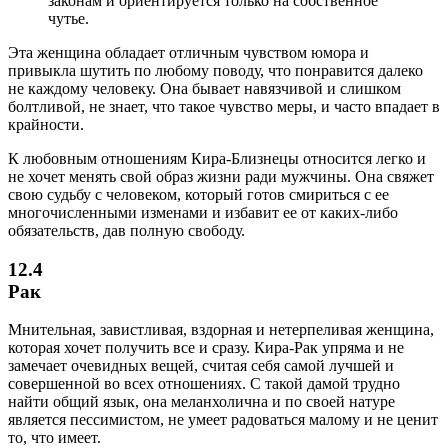
законам и ориентируется только на собственное
чутье.
Эта женщина обладает отличным чувством юмора и
привыкла шутить по любому поводу, что понравится далеко
не каждому человеку. Она бывает навязчивой и слишком
болтливой, не знает, что такое чувство меры, и часто впадает в
крайности.
К любовным отношениям Кира-Близнецы относится легко и
не хочет менять свой образ жизни ради мужчины. Она свяжет
свою судьбу с человеком, который готов смириться с ее
многочисленными изменами и избавит ее от каких-либо
обязательств, дав полную свободу.
12.4
Рак
Мнительная, завистливая, вздорная и нетерпеливая женщина,
которая хочет получить все и сразу. Кира-Рак упряма и не
замечает очевидных вещей, считая себя самой лучшей и
совершенной во всех отношениях. С такой дамой трудно
найти общий язык, она меланхолична и по своей натуре
является пессимистом, не умеет радоваться малому и не ценит
то, что имеет.