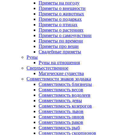
Приметы на погоду
Приметы о внешности
Приметы о животных
Приметы о подарках
Приметы о птицах
Приметы о растениях
Приметы о самочувствии
Приметы по времени
Приметы про вещи
Свадебные приметы
Руны
Руны на отношения
Сверхъестественное
Магические существа
Совместимости знаков зодиака
Совместимость близнецы
Совместимость весов
Совместимость водолеев
Совместимость девы
Совместимость козерогов
Совместимость львов
Совместимость овнов
Совместимость раков
Совместимость рыб
Совместимость скорпионов