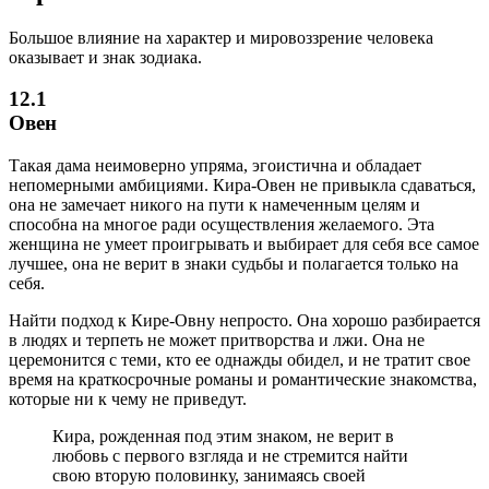
Большое влияние на характер и мировоззрение человека
оказывает и знак зодиака.
12.1
Овен
Такая дама неимоверно упряма, эгоистична и обладает
непомерными амбициями. Кира-Овен не привыкла сдаваться,
она не замечает никого на пути к намеченным целям и
способна на многое ради осуществления желаемого. Эта
женщина не умеет проигрывать и выбирает для себя все самое
лучшее, она не верит в знаки судьбы и полагается только на
себя.
Найти подход к Кире-Овну непросто. Она хорошо разбирается
в людях и терпеть не может притворства и лжи. Она не
церемонится с теми, кто ее однажды обидел, и не тратит свое
время на краткосрочные романы и романтические знакомства,
которые ни к чему не приведут.
Кира, рожденная под этим знаком, не верит в
любовь с первого взгляда и не стремится найти
свою вторую половинку, занимаясь своей