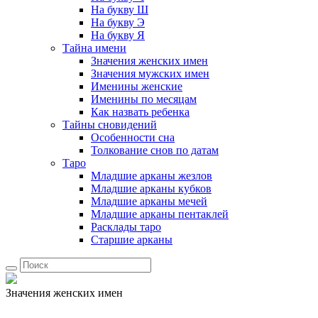
На букву Ш
На букву Э
На букву Я
Тайна имени
Значения женских имен
Значения мужских имен
Именины женские
Именины по месяцам
Как назвать ребенка
Тайны сновидений
Особенности сна
Толкование снов по датам
Таро
Младшие арканы жезлов
Младшие арканы кубков
Младшие арканы мечей
Младшие арканы пентаклей
Расклады таро
Старшие арканы
Значения женских имен