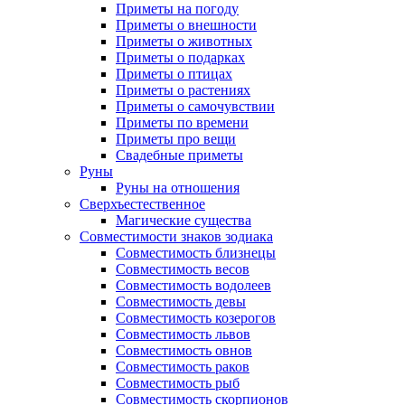
Приметы на погоду
Приметы о внешности
Приметы о животных
Приметы о подарках
Приметы о птицах
Приметы о растениях
Приметы о самочувствии
Приметы по времени
Приметы про вещи
Свадебные приметы
Руны
Руны на отношения
Сверхъестественное
Магические существа
Совместимости знаков зодиака
Совместимость близнецы
Совместимость весов
Совместимость водолеев
Совместимость девы
Совместимость козерогов
Совместимость львов
Совместимость овнов
Совместимость раков
Совместимость рыб
Совместимость скорпионов