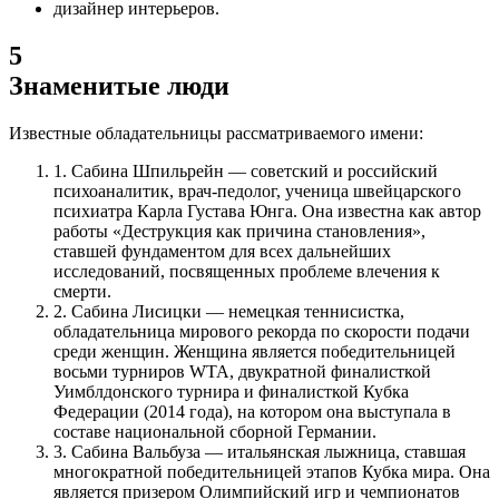
дизайнер интерьеров.
5
Знаменитые люди
Известные обладательницы рассматриваемого имени:
1.
Сабина Шпильрейн — советский и российский
психоаналитик, врач-педолог, ученица швейцарского
психиатра Карла Густава Юнга. Она известна как автор
работы «Деструкция как причина становления»,
ставшей фундаментом для всех дальнейших
исследований, посвященных проблеме влечения к
смерти.
2.
Сабина Лисицки — немецкая теннисистка,
обладательница мирового рекорда по скорости подачи
среди женщин. Женщина является победительницей
восьми турниров WTA, двукратной финалисткой
Уимблдонского турнира и финалисткой Кубка
Федерации (2014 года), на котором она выступала в
составе национальной сборной Германии.
3.
Сабина Вальбуза — итальянская лыжница, ставшая
многократной победительницей этапов Кубка мира. Она
является призером Олимпийский игр и чемпионатов