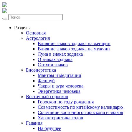
Разделы
Основная
Астрология
Влияние знаков зодиака на женщин
Влияние знаков зодиака на мужчин
Луна в знаках зодиака
О знаках зодиака
Стихии знаков
Биоэнергетика
Мантры и медитации
Феншуй
Чакры и аура человека
Энергетика человека
Восточный гороскоп
Гороскоп по году рождения
Совместимость по китайскому календарю
Сочетание восточного гороскопа и знаков
Характеристика годов
Гадания
На будущее