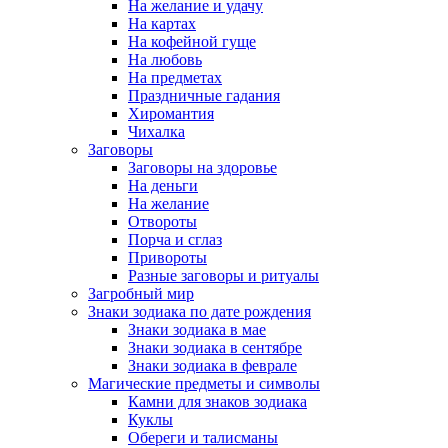
На желание и удачу
На картах
На кофейной гуще
На любовь
На предметах
Праздничные гадания
Хиромантия
Чихалка
Заговоры
Заговоры на здоровье
На деньги
На желание
Отвороты
Порча и сглаз
Привороты
Разные заговоры и ритуалы
Загробный мир
Знаки зодиака по дате рождения
Знаки зодиака в мае
Знаки зодиака в сентябре
Знаки зодиака в феврале
Магические предметы и символы
Камни для знаков зодиака
Куклы
Обереги и талисманы