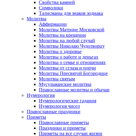
Свойства камней
Символики
Талисманы для знаков зодиака
Молитвы
Аффирмации
Молитвы Матроне Московской
Молитвы на крещение
Молитвы на любой случай
Молитвы Николаю Чудотворцу
Молитвы о здоровье
Молитвы о работе и деньгах
Молитвы о семье и отношениях
Молитвы от сглаза и порчи
Молитвы Пресвятой Богородице
Молитвы святым
Мусульманские молитвы
Православные молитвы и обычаи
Нумерология
Нумерологические гадания
Нумерология чисел
Православные праздники
Приметы
Православные приметы
Праздники и приметы
Приметы на все случаи жизни