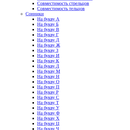
Совместимость стрельцов
Совместимость тельцов
Сонники
На букву А
На букву Б
На букву В
На букву Г
На букву Д
На букву Ж
На букву З
На букву И
На букву К
На букву Л
На букву М
На букву Н
На букву О
На букву П
На букву Р
На букву С
На букву Т
На букву У
На букву Ф
На букву Х
На букву Ц
На букву Ч