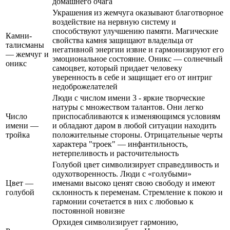
домашнего очага
Украшения из жемчуга оказывают благотворное
воздействие на нервную систему и
способствуют улучшению памяти. Магические
Камни-
свойства камня защищают владельца от
талисманы
негативной энергии извне и гармонизируют его
— жемчуг и
эмоциональное состояние. Оникс — солнечный
оникс
самоцвет, который придает человеку
уверенность в себе и защищает его от интриг
недоброжелателей
Люди с числом имени 3 - яркие творческие
натуры с множеством талантов. Они легко
Число
приспосабливаются к изменяющимся условиям
имени —
и обладают даром в любой ситуации находить
тройка
положительные стороны. Отрицательные черты
характера "троек" — инфантильность,
нетерпеливость и расточительность
Голубой цвет символизирует справедливость и
одухотворенность. Люди с «голубыми»
Цвет —
именами высоко ценят свою свободу и имеют
голубой
склонность к переменам. Стремление к покою и
гармонии сочетается в них с любовью к
постоянной новизне
Орхидея символизирует гармонию,