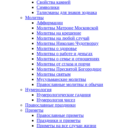
Свойства камней
Символики
Талисманы для знаков зодиака
Молитвы
Аффирмации
Молитвы Матроне Московской
Молитвы на крещение
Молитвы на любой случай
Молитвы Николаю Чудотворцу
Молитвы о здоровье
Молитвы о работе и деньгах
Молитвы о семье и отношениях
Молитвы от сглаза и порчи
Молитвы Пресвятой Богородице
Молитвы святым
Мусульманские молитвы
Православные молитвы и обычаи
Нумерология
Нумерологические гадания
Нумерология чисел
Православные праздники
Приметы
Православные приметы
Праздники и приметы
Приметы на все случаи жизни