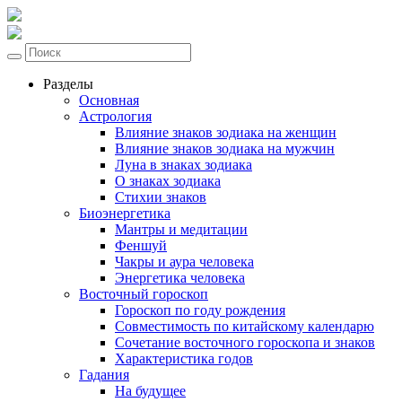
Разделы
Основная
Астрология
Влияние знаков зодиака на женщин
Влияние знаков зодиака на мужчин
Луна в знаках зодиака
О знаках зодиака
Стихии знаков
Биоэнергетика
Мантры и медитации
Феншуй
Чакры и аура человека
Энергетика человека
Восточный гороскоп
Гороскоп по году рождения
Совместимость по китайскому календарю
Сочетание восточного гороскопа и знаков
Характеристика годов
Гадания
На будущее