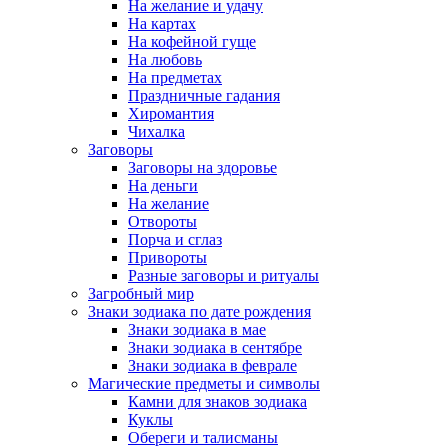
На желание и удачу
На картах
На кофейной гуще
На любовь
На предметах
Праздничные гадания
Хиромантия
Чихалка
Заговоры
Заговоры на здоровье
На деньги
На желание
Отвороты
Порча и сглаз
Привороты
Разные заговоры и ритуалы
Загробный мир
Знаки зодиака по дате рождения
Знаки зодиака в мае
Знаки зодиака в сентябре
Знаки зодиака в феврале
Магические предметы и символы
Камни для знаков зодиака
Куклы
Обереги и талисманы