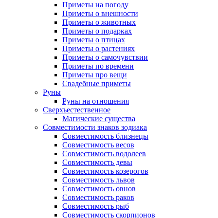
Приметы на погоду
Приметы о внешности
Приметы о животных
Приметы о подарках
Приметы о птицах
Приметы о растениях
Приметы о самочувствии
Приметы по времени
Приметы про вещи
Свадебные приметы
Руны
Руны на отношения
Сверхъестественное
Магические существа
Совместимости знаков зодиака
Совместимость близнецы
Совместимость весов
Совместимость водолеев
Совместимость девы
Совместимость козерогов
Совместимость львов
Совместимость овнов
Совместимость раков
Совместимость рыб
Совместимость скорпионов