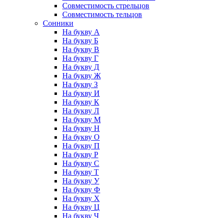
Совместимость стрельцов
Совместимость тельцов
Сонники
На букву А
На букву Б
На букву В
На букву Г
На букву Д
На букву Ж
На букву З
На букву И
На букву К
На букву Л
На букву М
На букву Н
На букву О
На букву П
На букву Р
На букву С
На букву Т
На букву У
На букву Ф
На букву Х
На букву Ц
На букву Ч