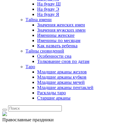
На букву Ш
На букву Э
На букву Я
Тайна имени
Значения женских имен
Значения мужских имен
Именины женские
Именины по месяцам
Как назвать ребенка
Тайны сновидений
Особенности сна
Толкование снов по датам
Таро
Младшие арканы жезлов
Младшие арканы кубков
Младшие арканы мечей
Младшие арканы пентаклей
Расклады таро
Старшие арканы
Православные праздники