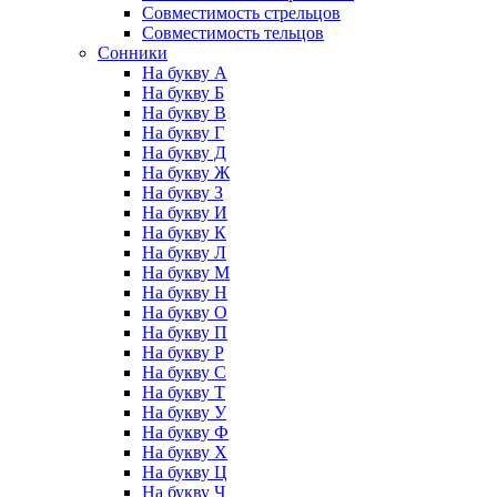
Совместимость стрельцов
Совместимость тельцов
Сонники
На букву А
На букву Б
На букву В
На букву Г
На букву Д
На букву Ж
На букву З
На букву И
На букву К
На букву Л
На букву М
На букву Н
На букву О
На букву П
На букву Р
На букву С
На букву Т
На букву У
На букву Ф
На букву Х
На букву Ц
На букву Ч