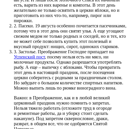
есть, варить из них варенье и компоты. В этот день
желательно не только освятить в церкви яблоки, но и
приготовить из них что-то, например, пирог или
пирожки.
2.
Пасеки. 19 августа особенно почитается пасечниками,
потому что в этот день они святят улья. А еще угощают
свежим медом не только родных и соседей, но и тех, кто
не может себе позволить купить этот полезный и
вкусный продукт: нищих, сирот, одиноких стариков.
3.
Застолье. Преображение Господне припадает на
Успенский пост
, посему нельзя есть ни мясо, ни
молочные продукты. Однако разрешается употреблять
рыбу. А еще – выпечку с яблоками. Чтобы превратить
этот день в настоящий праздник, после посещения
церкви соберитесь с родными за праздничным столом.
Но забудьте о большом количестве спиртных напитков.
Можно выпить лишь по рюмке виноградного вина.
Важно: в Преображение, как и в любой великий
церковный праздник нужно помнить о запретах.
Нельзя тяжело работать (отложите труд в огороде
и ремонтные работы, да и уборку стоит сделать
накануне). Под запретом сквернословие, драки,
разврат, в общем все, что не одобряется Святой
Церковью.