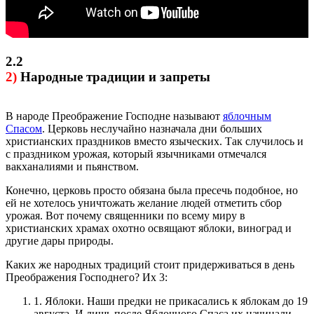
2.2
2)
Народные традиции и запреты
В народе Преображение Господне называют
яблочным
Спасом
. Церковь неслучайно назначала дни больших
христианских праздников вместо языческих. Так случилось и
с праздником урожая, который язычниками отмечался
вакханалиями и пьянством.
Конечно, церковь просто обязана была пресечь подобное, но
ей не хотелось уничтожать желание людей отметить сбор
урожая. Вот почему священники по всему миру в
христианских храмах охотно освящают яблоки, виноград и
другие дары природы.
Каких же народных традиций стоит придерживаться в день
Преображения Господнего?
Их 3:
1.
Яблоки. Наши предки не прикасались к яблокам до 19
августа. И лишь после Яблочного Спаса их начинали