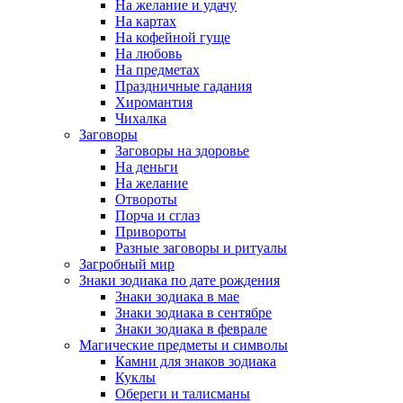
На желание и удачу
На картах
На кофейной гуще
На любовь
На предметах
Праздничные гадания
Хиромантия
Чихалка
Заговоры
Заговоры на здоровье
На деньги
На желание
Отвороты
Порча и сглаз
Привороты
Разные заговоры и ритуалы
Загробный мир
Знаки зодиака по дате рождения
Знаки зодиака в мае
Знаки зодиака в сентябре
Знаки зодиака в феврале
Магические предметы и символы
Камни для знаков зодиака
Куклы
Обереги и талисманы