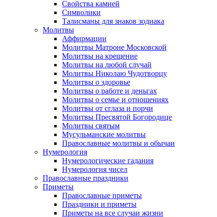
Свойства камней
Символики
Талисманы для знаков зодиака
Молитвы
Аффирмации
Молитвы Матроне Московской
Молитвы на крещение
Молитвы на любой случай
Молитвы Николаю Чудотворцу
Молитвы о здоровье
Молитвы о работе и деньгах
Молитвы о семье и отношениях
Молитвы от сглаза и порчи
Молитвы Пресвятой Богородице
Молитвы святым
Мусульманские молитвы
Православные молитвы и обычаи
Нумерология
Нумерологические гадания
Нумерология чисел
Православные праздники
Приметы
Православные приметы
Праздники и приметы
Приметы на все случаи жизни