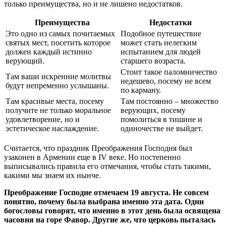
только преимущества, но и не лишено недостатков.
Преимущества
Недостатки
Это одно из самых почитаемых
Подобное путешествие
святых мест, посетить которое
может стать нелегким
должен каждый истинно
испытанием для людей
верующий.
старшего возраста.
Стоит такое паломничество
Там ваши искренние молитвы
недешево, посему не всем
будут непременно услышаны.
по карману.
Там красивые места, посему
Там постоянно – множество
получите не только моральное
верующих, посему
удовлетворение, но и
помолиться в тишине и
эстетическое наслаждение.
одиночестве не выйдет.
Считается, что праздник Преображения Господня был
узаконен в Армении еще в IV веке. Но постепенно
выписывались правила его отмечания, чтобы стать такими,
какими мы знаем их нынче.
Преображение Господне отмечаем 19 августа. Не совсем
понятно, почему была выбрана именно эта дата. Одни
богословы говорят, что именно в этот день была освящена
часовня на горе Фавор. Другие же, что церковь пыталась