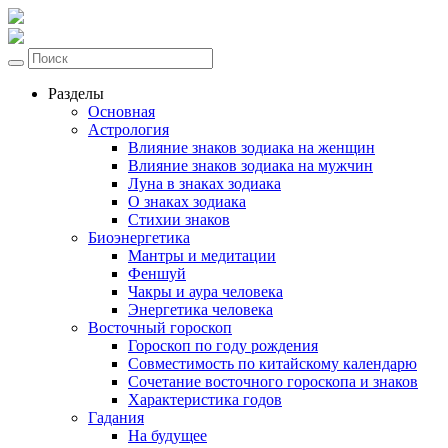
Разделы
Основная
Астрология
Влияние знаков зодиака на женщин
Влияние знаков зодиака на мужчин
Луна в знаках зодиака
О знаках зодиака
Стихии знаков
Биоэнергетика
Мантры и медитации
Феншуй
Чакры и аура человека
Энергетика человека
Восточный гороскоп
Гороскоп по году рождения
Совместимость по китайскому календарю
Сочетание восточного гороскопа и знаков
Характеристика годов
Гадания
На будущее