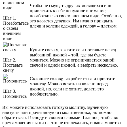
Чтобы не смущать других молящихся и не
привлекать к себе ненужное внимание,
позаботьтесь о своем внешнем виде. Особенно,
Шаг 1.
это касается девушек. Им нужно прикрыть
Позаботьтесь
плечи и колени одеждой, а голову – платком.
о своем
внешнем
виде
Купите свечку, зажгите ее и поставьте перед
выбранной иконой – той, где вы будете
Шаг 2.
молиться. Можно не ограничиваться одной
Поставьте
свечой и одной иконой, а выбрать несколько.
свечу
Склоните голову, закройте глаза и прочтите
молитву. Можно встать на колени перед
иконой, но, если не хотите, делать это
Шаг 3.
необязательно.
Помолитесь
Вы можете использовать готовую молитву, заученную
наизусть или прочитанную из молитвенника, но можно
обратиться к Господу и своими словами. Главное, чтобы во
время моления вы ни на что не отвлекались, и ваша молитва