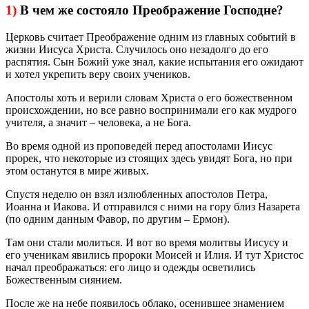
1)
В чем же состояло Преображение Господне?
Церковь считает Преображение одним из главных событий в
жизни Иисуса Христа. Случилось оно незадолго до его
распятия. Сын Божий уже знал, какие испытания его ожидают
и хотел укрепить веру своих учеников.
Апостолы хоть и верили словам Христа о его божественном
происхождении, но все равно воспринимали его как мудрого
учителя, а значит – человека, а не Бога.
Во время одной из проповедей перед апостолами Иисус
прорек, что некоторые из стоящих здесь увидят Бога, но при
этом останутся в мире живых.
Спустя неделю он взял излюбленных апостолов Петра,
Иоанна и Иакова. И отправился с ними на гору близ Назарета
(по одним данным Фавор, по другим – Ермон).
Там они стали молиться. И вот во время молитвы Иисусу и
его ученикам явились пророки Моисей и Илия. И тут Христос
начал преображаться: его лицо и одежды осветились
Божественным сиянием.
После же на небе появилось облако, осенившее знамением