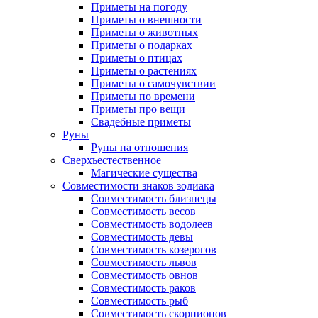
Приметы на погоду
Приметы о внешности
Приметы о животных
Приметы о подарках
Приметы о птицах
Приметы о растениях
Приметы о самочувствии
Приметы по времени
Приметы про вещи
Свадебные приметы
Руны
Руны на отношения
Сверхъестественное
Магические существа
Совместимости знаков зодиака
Совместимость близнецы
Совместимость весов
Совместимость водолеев
Совместимость девы
Совместимость козерогов
Совместимость львов
Совместимость овнов
Совместимость раков
Совместимость рыб
Совместимость скорпионов