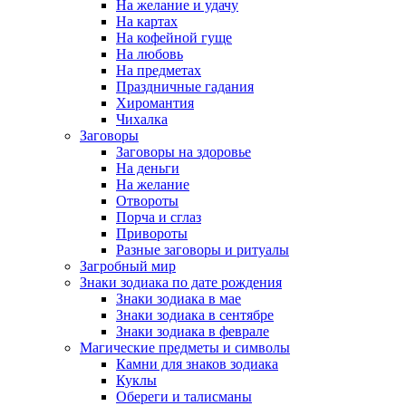
На желание и удачу
На картах
На кофейной гуще
На любовь
На предметах
Праздничные гадания
Хиромантия
Чихалка
Заговоры
Заговоры на здоровье
На деньги
На желание
Отвороты
Порча и сглаз
Привороты
Разные заговоры и ритуалы
Загробный мир
Знаки зодиака по дате рождения
Знаки зодиака в мае
Знаки зодиака в сентябре
Знаки зодиака в феврале
Магические предметы и символы
Камни для знаков зодиака
Куклы
Обереги и талисманы