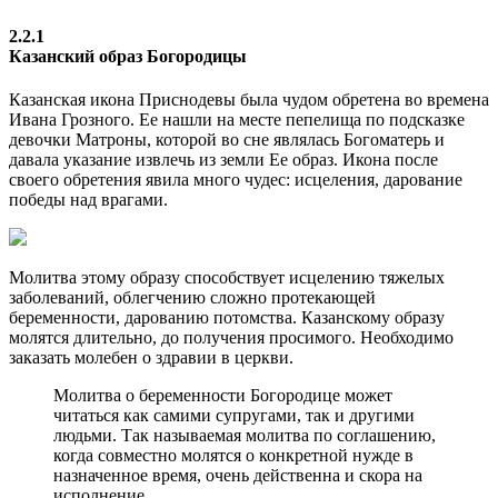
2.2.1
Казанский образ Богородицы
Казанская икона Приснодевы была чудом обретена во времена
Ивана Грозного. Ее нашли на месте пепелища по подсказке
девочки Матроны, которой во сне являлась Богоматерь и
давала указание извлечь из земли Ее образ. Икона после
своего обретения явила много чудес: исцеления, дарование
победы над врагами.
Молитва этому образу способствует исцелению тяжелых
заболеваний, облегчению сложно протекающей
беременности, дарованию потомства. Казанскому образу
молятся длительно, до получения просимого. Необходимо
заказать молебен о здравии в церкви.
Молитва о беременности Богородице может
читаться как самими супругами, так и другими
людьми. Так называемая молитва по соглашению,
когда совместно молятся о конкретной нужде в
назначенное время, очень действенна и скора на
исполнение.