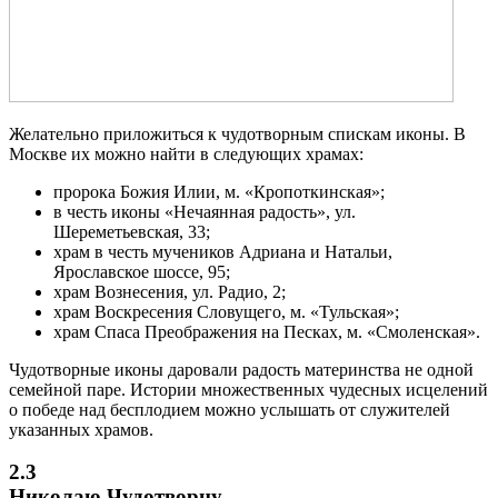
Желательно приложиться к чудотворным спискам иконы.
В
Москве их можно найти в следующих храмах:
пророка Божия Илии, м. «Кропоткинская»;
в честь иконы «Нечаянная радость», ул.
Шереметьевская, 33;
храм в честь мучеников Адриана и Натальи,
Ярославское шоссе, 95;
храм Вознесения, ул. Радио, 2;
храм Воскресения Словущего, м. «Тульская»;
храм Спаса Преображения на Песках, м. «Смоленская».
Чудотворные иконы даровали радость материнства не одной
семейной паре. Истории множественных чудесных исцелений
о победе над бесплодием можно услышать от служителей
указанных храмов.
2.3
Николаю Чудотворцу