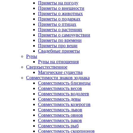
Приметы на погоду
Приметы о внешности
Приметы о животных
Приметы о подарках
Приметы о птицах
Приметы о растениях
Приметы о самочувствии
Приметы по времени
Приметы про вещи
Свадебные приметы
Руны
Руны на отношения
Сверхъестественное
Магические существа
Совместимости знаков зодиака
Совместимость близнецы
Совместимость весов
Совместимость водолеев
Совместимость девы
Совместимость козерогов
Совместимость львов
Совместимость овнов
Совместимость раков
Совместимость рыб
Совместимость скорпионов