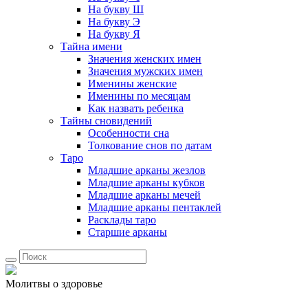
На букву Ш
На букву Э
На букву Я
Тайна имени
Значения женских имен
Значения мужских имен
Именины женские
Именины по месяцам
Как назвать ребенка
Тайны сновидений
Особенности сна
Толкование снов по датам
Таро
Младшие арканы жезлов
Младшие арканы кубков
Младшие арканы мечей
Младшие арканы пентаклей
Расклады таро
Старшие арканы
Молитвы о здоровье