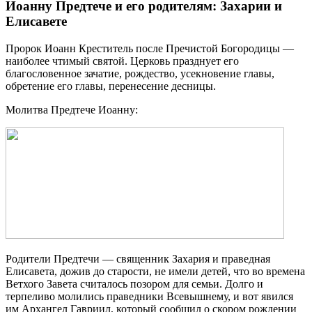
Иоанну Предтече и его родителям: Захарии и
Елисавете
Пророк Иоанн Креститель после Пречистой Богородицы —
наиболее чтимый святой. Церковь празднует его
благословенное зачатие, рождество, усекновение главы,
обретение его главы, перенесение десницы.
Молитва Предтече Иоанну:
Родители Предтечи — священник Захария и праведная
Елисавета, дожив до старости, не имели детей, что во времена
Ветхого Завета считалось позором для семьи. Долго и
терпеливо молились праведники Всевышнему, и вот явился
им Архангел Гавриил, который сообщил о скором рождении