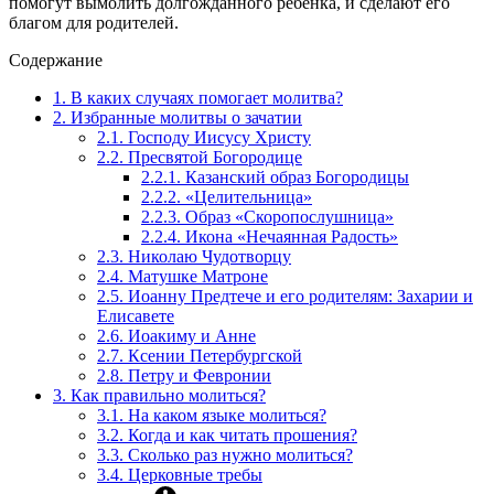
помогут вымолить долгожданного ребенка, и сделают его
благом для родителей.
Содержание
1.
В каких случаях помогает молитва?
2.
Избранные молитвы о зачатии
2.1.
Господу Иисусу Христу
2.2.
Пресвятой Богородице
2.2.1.
Казанский образ Богородицы
2.2.2.
«Целительница»
2.2.3.
Образ «Скоропослушница»
2.2.4.
Икона «Нечаянная Радость»
2.3.
Николаю Чудотворцу
2.4.
Матушке Матроне
2.5.
Иоанну Предтече и его родителям: Захарии и
Елисавете
2.6.
Иоакиму и Анне
2.7.
Ксении Петербургской
2.8.
Петру и Февронии
3.
Как правильно молиться?
3.1.
На каком языке молиться?
3.2.
Когда и как читать прошения?
3.3.
Сколько раз нужно молиться?
3.4.
Церковные требы