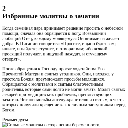
2
Избранные молитвы о зачатии
Когда семейная пара принимает решение просить о небесной
помощи, сначала она обращается к Богу. Всевышний —
любящий Отец, каждому молящемуся Он внимает и желает
добра. В Писании говорится: «Просите, и дано будет вам;
ищите, и найдете; стучите, и отворят вам; ибо всякий
просящий получает, и ищущий находит, и стучащему
отворят».
После обращения к Господу просят ходатайства Его
Пречистой Матери и святых угодников. Они, находясь у
престола Божия, преумножают просьбы молящихся.
Обращаются с молитвами к святым благочестивым
родителям, которые сами долго не могли зачать. Молят святых
лекарей при медицинских проблемах, препятствующих
зачатию. Читают мольбы ангелу-хранителю и святым, в честь
которых получили крещение как к личным заступникам перед
Богом.
Рекомендуем