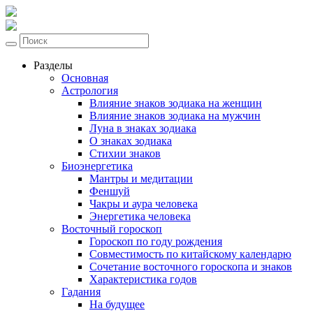
Разделы
Основная
Астрология
Влияние знаков зодиака на женщин
Влияние знаков зодиака на мужчин
Луна в знаках зодиака
О знаках зодиака
Стихии знаков
Биоэнергетика
Мантры и медитации
Феншуй
Чакры и аура человека
Энергетика человека
Восточный гороскоп
Гороскоп по году рождения
Совместимость по китайскому календарю
Сочетание восточного гороскопа и знаков
Характеристика годов
Гадания
На будущее