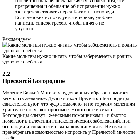
После того как человек раскаялся в содеянном, эти
прегрешения и обещание об исправлении нужно
засвидетельствовать перед Богом на исповеди.
Если человек исповедуется впервые, удобнее
написать список грехов, чтобы ничего не
упустить.
Рекомендуем
Какие молитвы нужно читать, чтобы забеременеть и родить
здорового ребенка
2.2
Пресвятой Богородице
Моление Божьей Матери у чудотворных образов помогает
вымолить желанное. Десятки икон Пресвятой Богородицы
свидетельствуют, что чудо возможно, и по горячим молениям
христиане получают просимое. Некоторые из икон
Богородицы слывут «женскими помощниками» и быстро
помогают в излечении гинекологических заболеваний, при
бесплодии и сложности с вынашиванием дитя. Не нужно
пренебрегать возможностью испросить у Пречистой милости
к себе.