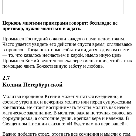
Церковь многими примерами говорит: бесплодие не
приговор, нужно молиться и ждать.
Промысел Господний о жизни каждого нами непостижим.
Часто удается увидеть его действие спустя время, оглядываясь
в прошлое. Тогда некоторые события видятся в другом свете
— то, что казалось несчастьем и карой, имело иную цель.
Промысел Божий ведет человека через испытания, чтобы с их
помощью явить Божественную заботу и любовь.
2.7
Ксении Петербургской
Молитва юродивой Ксении может читаться ежедневно, в
составе утренних и вечерних молитв или перед супружеским
контактом. Не стоит воспринимать тексты молитв как некое
магическое заклинание. В молитве важна не точная словесная
формулировка, а состояние души, крепкая вера и надежда. В
Священном Писании сказано: «И будет вам по вере вашей».
Важно победить страх, отогнать все сомнения и мысли о том,