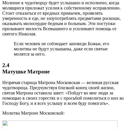
Моление к чудотворцу будет услышано и исполнено, когда
молящиеся приложат усилия к собственному исправлению.
Стоит отказаться от вредных привычек, проявлять
умеренность в еде, не злоупотреблять предметами роскоши,
оказывать милосердие бедным и больным. Эти поступки
призывают милость Всевышнего и усиливают помощь от
святого Николая.
Если человек не соблюдает заповеди Божьи, его
молитвы не будут услышаны, даже если святые
молятся за него.
2.4
Матушке Матроне
Незрячая старица Матрона Московская — великая русская
чудотворица. Предчувствуя близкий конец своей жизни,
святая Матрона оставила завет: «Пойдут ко мне люди за
помощью в своих горестях и с просьбой помолиться о них ко
Господу Богу, и я всех услышу и всем буду помогать».
Молитва Матроне Московской: