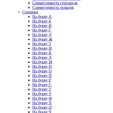
Совместимость стрельцов
Совместимость тельцов
Сонники
На букву А
На букву Б
На букву В
На букву Г
На букву Д
На букву Ж
На букву З
На букву И
На букву К
На букву Л
На букву М
На букву Н
На букву О
На букву П
На букву Р
На букву С
На букву Т
На букву У
На букву Ф
На букву Х
На букву Ц
На букву Ч