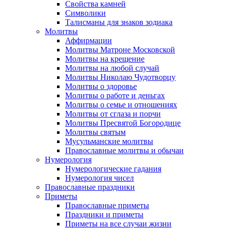
Свойства камней
Символики
Талисманы для знаков зодиака
Молитвы
Аффирмации
Молитвы Матроне Московской
Молитвы на крещение
Молитвы на любой случай
Молитвы Николаю Чудотворцу
Молитвы о здоровье
Молитвы о работе и деньгах
Молитвы о семье и отношениях
Молитвы от сглаза и порчи
Молитвы Пресвятой Богородице
Молитвы святым
Мусульманские молитвы
Православные молитвы и обычаи
Нумерология
Нумерологические гадания
Нумерология чисел
Православные праздники
Приметы
Православные приметы
Праздники и приметы
Приметы на все случаи жизни