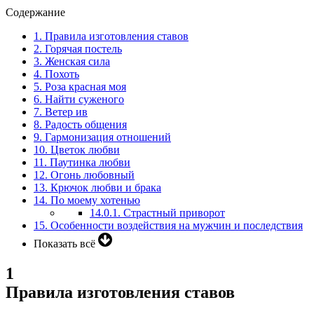
Содержание
1.
Правила изготовления ставов
2.
Горячая постель
3.
Женская сила
4.
Похоть
5.
Роза красная моя
6.
Найти суженого
7.
Ветер ив
8.
Радость общения
9.
Гармонизация отношений
10.
Цветок любви
11.
Паутинка любви
12.
Огонь любовный
13.
Крючок любви и брака
14.
По моему хотенью
14.0.1.
Страстный приворот
15.
Особенности воздействия на мужчин и последствия
Показать всё
1
Правила изготовления ставов