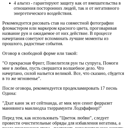
4 альгиз - гарантируют защиту как от вмешательства в
отношения посторонних людей, так и от негативного
энергетического воздействия.
Рекомендуется рисовать став на совместной фотографии
фломастером или маркером красного цвета, проговаривая
название рун и ожидаемое от них действие. В процессе
начертания советуют вспоминать лучшие моменты из
прошлого, радостные события.
Оговор в свободной форме или такой:
"О прекрасная Фригг, Повелителя рун ты супруга, Помоги
мне в любви, пусть свершится волшебное дело. Что
начертано, силой нальется великой. Все, что сказано, сбудется
в то же мгновенье".
После оговора, рекомендуется продекламировать 17 песнь
Одина:
"Дхат канн эк ит сейтианда, ат мик мун сеинт фирразит
маннвинга манлиодха тхеррамунти Лодхфафнир!"
Перед тем, как использовать "Цветок любви", следует
провести очистительные обряды для избавления негатива, а