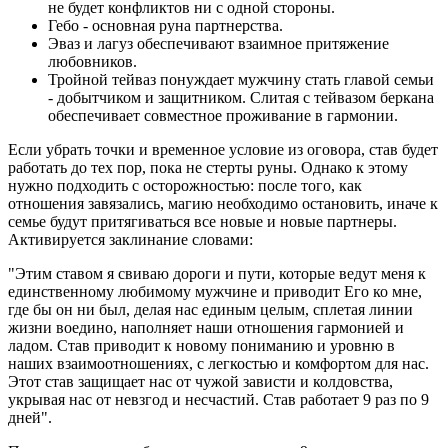
не будет конфликтов ни с одной стороны.
Гебо - основная руна партнерства.
Эваз и лагуз обеспечивают взаимное притяжение
любовников.
Тройной тейваз понуждает мужчину стать главой семьи
- добытчиком и защитником. Слитая с тейвазом беркана
обеспечивает совместное проживание в гармонии.
Если убрать точки и временное условие из оговора, став будет
работать до тех пор, пока не стерты руны. Однако к этому
нужно подходить с осторожностью: после того, как
отношения завязались, магию необходимо остановить, иначе к
семье будут притягиваться все новые и новые партнеры.
Активируется заклинание словами:
"Этим ставом я свиваю дороги и пути, которые ведут меня к
единственному любимому мужчине и приводит Его ко мне,
где бы он ни был, делая нас единым целым, сплетая линии
жизни воедино, наполняет наши отношения гармонией и
ладом. Став приводит к новому пониманию и уровню в
наших взаимоотношениях, с легкостью и комфортом для нас.
Этот став защищает нас от чужой зависти и колдовства,
укрывая нас от невзгод и несчастий. Став работает 9 раз по 9
дней".