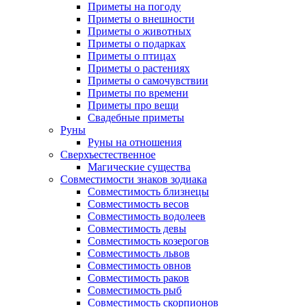
Приметы на погоду
Приметы о внешности
Приметы о животных
Приметы о подарках
Приметы о птицах
Приметы о растениях
Приметы о самочувствии
Приметы по времени
Приметы про вещи
Свадебные приметы
Руны
Руны на отношения
Сверхъестественное
Магические существа
Совместимости знаков зодиака
Совместимость близнецы
Совместимость весов
Совместимость водолеев
Совместимость девы
Совместимость козерогов
Совместимость львов
Совместимость овнов
Совместимость раков
Совместимость рыб
Совместимость скорпионов