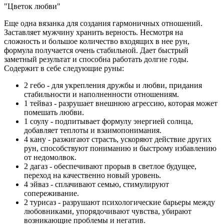
"Цветок любви"
Еще одна вязанка для создания гармоничных отношений.
Заставляет мужчину хранить верность. Несмотря на
сложность и большое количество входящих в нее рун,
формула получается очень стабильной. Дает быстрый
заметный результат и способна работать долгие годы.
Содержит в себе следующие руны:
2 гебо - для укрепления дружбы и любви, придания
стабильности и наполненности отношениям.
1 тейваз - разрушает внешнюю агрессию, которая может
помешать любви.
1 соулу - подпитывает формулу энергией солнца,
добавляет теплоты и взаимопонимания.
4 кану - разжигают страсть, ускоряют действие других
рун, способствуют пониманию и быстрому избавлению
от недомолвок.
2 дагаз - обеспечивают прорыв в светлое будущее,
переход на качественно новый уровень.
4 эйваз - сплачивают семью, стимулируют
сопереживание.
2 турисаз - разрушают психологические барьеры между
любовниками, упорядочивают чувства, убирают
возникающие проблемы и негатив.