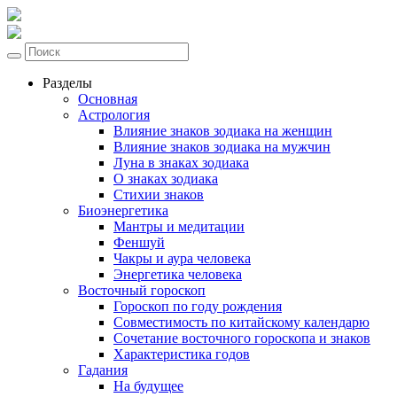
Разделы
Основная
Астрология
Влияние знаков зодиака на женщин
Влияние знаков зодиака на мужчин
Луна в знаках зодиака
О знаках зодиака
Стихии знаков
Биоэнергетика
Мантры и медитации
Феншуй
Чакры и аура человека
Энергетика человека
Восточный гороскоп
Гороскоп по году рождения
Совместимость по китайскому календарю
Сочетание восточного гороскопа и знаков
Характеристика годов
Гадания
На будущее