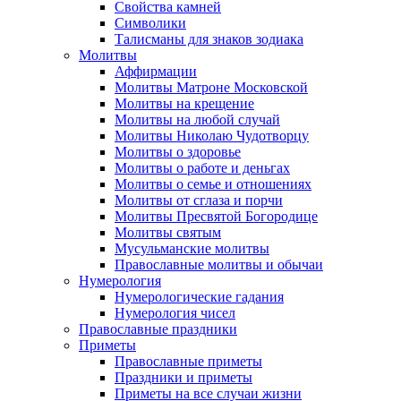
Свойства камней
Символики
Талисманы для знаков зодиака
Молитвы
Аффирмации
Молитвы Матроне Московской
Молитвы на крещение
Молитвы на любой случай
Молитвы Николаю Чудотворцу
Молитвы о здоровье
Молитвы о работе и деньгах
Молитвы о семье и отношениях
Молитвы от сглаза и порчи
Молитвы Пресвятой Богородице
Молитвы святым
Мусульманские молитвы
Православные молитвы и обычаи
Нумерология
Нумерологические гадания
Нумерология чисел
Православные праздники
Приметы
Православные приметы
Праздники и приметы
Приметы на все случаи жизни