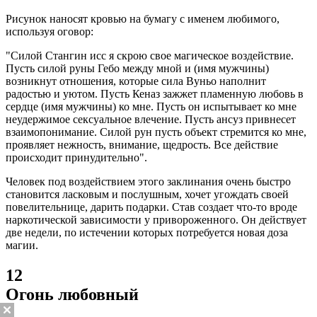
Рисунок наносят кровью на бумагу с именем любимого,
используя оговор:
"Силой Стангин исс я скрою свое магическое воздействие.
Пусть силой руны Гебо между мной и (имя мужчины)
возникнут отношения, которые сила Вуньо наполнит
радостью и уютом. Пусть Кеназ зажжет пламенную любовь в
сердце (имя мужчины) ко мне. Пусть он испытывает ко мне
неудержимое сексуальное влечение. Пусть ансуз привнесет
взаимопонимание. Силой рун пусть объект стремится ко мне,
проявляет нежность, внимание, щедрость. Все действие
происходит принудительно".
Человек под воздействием этого заклинания очень быстро
становится ласковым и послушным, хочет угождать своей
повелительнице, дарить подарки. Став создает что-то вроде
наркотической зависимости у привороженного. Он действует
две недели, по истечении которых потребуется новая доза
магии.
12
Огонь любовный