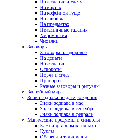
На желание и удачу
На картах
На кофейной гуще
На любовь
На предметах
Праздничные гадания
Хиромантия
Чихалка
Заговоры
Заговоры на здоровье
На деньги
На желание
Отвороты
Порча и сглаз
Привороты
Разные заговоры и ритуалы
Загробный мир
Знаки зодиака по дате рождения
Знаки зодиака в мае
Знаки зодиака в сентябре
Знаки зодиака в феврале
Магические предметы и символы
Камни для знаков зодиака
Куклы
Обереги и талисманы