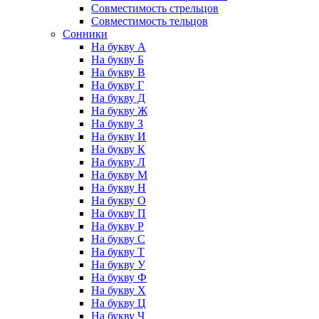
Совместимость стрельцов
Совместимость тельцов
Сонники
На букву А
На букву Б
На букву В
На букву Г
На букву Д
На букву Ж
На букву З
На букву И
На букву К
На букву Л
На букву М
На букву Н
На букву О
На букву П
На букву Р
На букву С
На букву Т
На букву У
На букву Ф
На букву Х
На букву Ц
На букву Ч