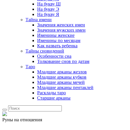
На букву Ш
На букву Э
На букву Я
Тайна имени
Значения женских имен
Значения мужских имен
Именины женские
Именины по месяцам
Как назвать ребенка
Тайны сновидений
Особенности сна
Толкование снов по датам
Таро
Младшие арканы жезлов
Младшие арканы кубков
Младшие арканы мечей
Младшие арканы пентаклей
Расклады таро
Старшие арканы
Руны на отношения