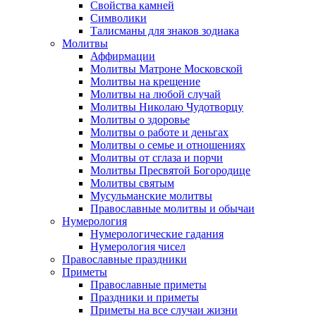
Свойства камней
Символики
Талисманы для знаков зодиака
Молитвы
Аффирмации
Молитвы Матроне Московской
Молитвы на крещение
Молитвы на любой случай
Молитвы Николаю Чудотворцу
Молитвы о здоровье
Молитвы о работе и деньгах
Молитвы о семье и отношениях
Молитвы от сглаза и порчи
Молитвы Пресвятой Богородице
Молитвы святым
Мусульманские молитвы
Православные молитвы и обычаи
Нумерология
Нумерологические гадания
Нумерология чисел
Православные праздники
Приметы
Православные приметы
Праздники и приметы
Приметы на все случаи жизни