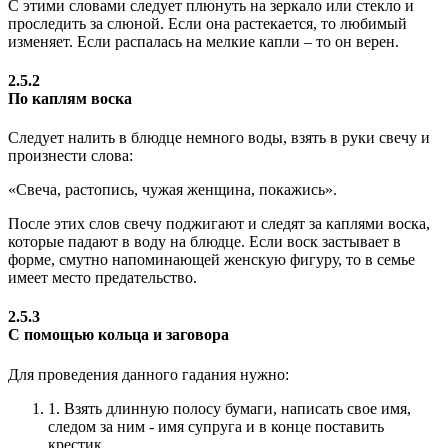
С этими словами следует плюнуть на зеркало или стекло и
проследить за слюной. Если она растекается, то любимый
изменяет. Если распалась на мелкие капли – то он верен.
2.5.2
По каплям воска
Следует налить в блюдце немного воды, взять в руки свечу и
произнести слова:
«Свеча, растопись, чужая женщина, покажись».
После этих слов свечу поджигают и следят за каплями воска,
которые падают в воду на блюдце. Если воск застывает в
форме, смутно напоминающей женскую фигуру, то в семье
имеет место предательство.
2.5.3
С помощью кольца и заговора
Для проведения данного гадания нужно:
1.
Взять длинную полосу бумаги, написать свое имя,
следом за ним - имя супруга и в конце поставить
крестик.