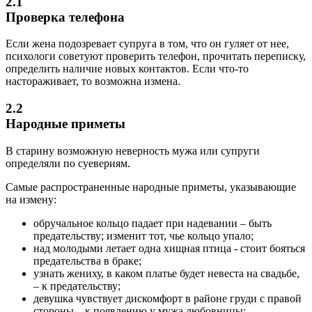
2.1
Проверка телефона
Если жена подозревает супруга в том, что он гуляет от нее,
психологи советуют проверить телефон, прочитать переписку,
определить наличие новых контактов. Если что-то
настораживает, то возможна измена.
2.2
Народные приметы
В старину возможную неверность мужа или супруги
определяли по суевериям.
Самые распространенные народные приметы, указывающие
на измену:
обручальное кольцо падает при надевании – быть
предательству; изменит тот, чье кольцо упало;
над молодыми летает одна хищная птица - стоит бояться
предательства в браке;
узнать жениху, в каком платье будет невеста на свадьбе,
– к предательству;
девушка чувствует дискомфорт в районе груди с правой
стороны – к появлению у мужа любовницы;