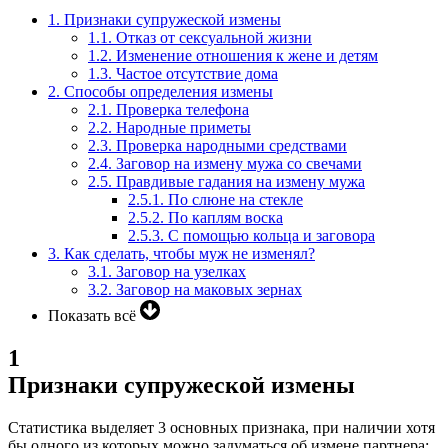
1.
Признаки супружеской измены
1.1.
Отказ от сексуальной жизни
1.2.
Изменение отношения к жене и детям
1.3.
Частое отсутствие дома
2.
Способы определения измены
2.1.
Проверка телефона
2.2.
Народные приметы
2.3.
Проверка народными средствами
2.4.
Заговор на измену мужа со свечами
2.5.
Правдивые гадания на измену мужа
2.5.1.
По слюне на стекле
2.5.2.
По каплям воска
2.5.3.
С помощью кольца и заговора
3.
Как сделать, чтобы муж не изменял?
3.1.
Заговор на узелках
3.2.
Заговор на маковых зернах
Показать всё
1
Признаки супружеской измены
Статистика выделяет 3 основных признака, при наличии хотя
бы одного из которых можно задуматься об измене партнера: