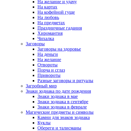
На желание и удачу
На картах
На кофейной гуще
На любовь
На предметах
Праздничные гадания
Хиромантия
Чихалка
Заговоры
Заговоры на здоровье
На деньги
На желание
Отвороты
Порча и сглаз
Привороты
Разные заговоры и ритуалы
Загробный мир
Знаки зодиака по дате рождения
Знаки зодиака в мае
Знаки зодиака в сентябре
Знаки зодиака в феврале
Магические предметы и символы
Камни для знаков зодиака
Куклы
Обереги и талисманы