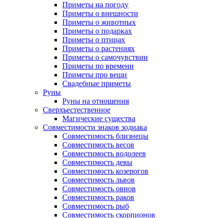
Приметы на погоду
Приметы о внешности
Приметы о животных
Приметы о подарках
Приметы о птицах
Приметы о растениях
Приметы о самочувствии
Приметы по времени
Приметы про вещи
Свадебные приметы
Руны
Руны на отношения
Сверхъестественное
Магические существа
Совместимости знаков зодиака
Совместимость близнецы
Совместимость весов
Совместимость водолеев
Совместимость девы
Совместимость козерогов
Совместимость львов
Совместимость овнов
Совместимость раков
Совместимость рыб
Совместимость скорпионов