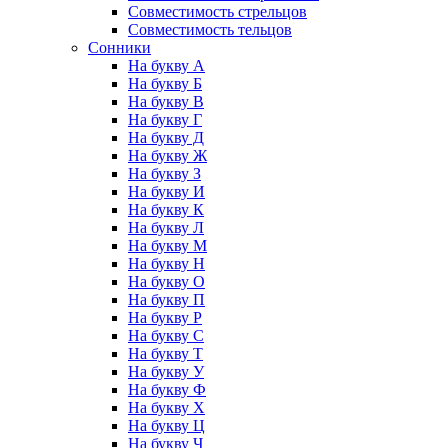
Совместимость стрельцов
Совместимость тельцов
Сонники
На букву А
На букву Б
На букву В
На букву Г
На букву Д
На букву Ж
На букву З
На букву И
На букву К
На букву Л
На букву М
На букву Н
На букву О
На букву П
На букву Р
На букву С
На букву Т
На букву У
На букву Ф
На букву Х
На букву Ц
На букву Ч