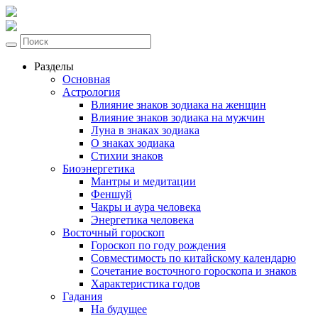
Разделы
Основная
Астрология
Влияние знаков зодиака на женщин
Влияние знаков зодиака на мужчин
Луна в знаках зодиака
О знаках зодиака
Стихии знаков
Биоэнергетика
Мантры и медитации
Феншуй
Чакры и аура человека
Энергетика человека
Восточный гороскоп
Гороскоп по году рождения
Совместимость по китайскому календарю
Сочетание восточного гороскопа и знаков
Характеристика годов
Гадания
На будущее