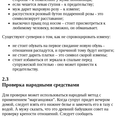
если чешется левая ступня – к предательству;
муж дарит махровую розу – к измене;
распустился розовый бутон подаренной розы - это
символизирует расставание;
выскочил прыщ под носом – стоит присмотреться к
любимому человеку, возможно, он обманывает.
Существуют суеверия о том, как не спровоцировать измену:
не стоит обувать на первое свидание новую обувь -
отношения распадутся, и причиной тому будут интриги;
не стоит дарить платки – это символ скорой измены;
стоит избавиться от зеркала в спальне перед
супружеской постелью - оно может привести к
предательству.
2.3
Проверка народными средствами
Для проверки может использоваться народный метод с
применением "марганцовки". Когда супруг придет вечером
домой, следует взять его нижнее белье и замочить его в тазу с
водой. А мужу сказать, что это древний бабушкин совет на
проверку крепости отношений. Следует сообщить