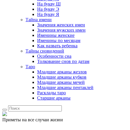
На букву Ш
На букву Э
На букву Я
Тайна имени
Значения женских имен
Значения мужских имен
Именины женские
Именины по месяцам
Как назвать ребенка
Тайны сновидений
Особенности сна
Толкование снов по датам
Таро
Младшие арканы жезлов
Младшие арканы кубков
Младшие арканы мечей
Младшие арканы пентаклей
Расклады таро
Старшие арканы
Приметы на все случаи жизни