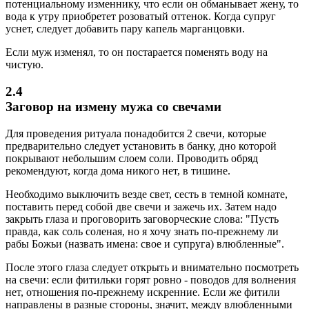
потенциальному изменнику, что если он обманывает жену, то
вода к утру приобретет розоватый оттенок. Когда супруг
уснет, следует добавить пару капель марганцовки.
Если муж изменял, то он постарается поменять воду на
чистую.
2.4
Заговор на измену мужа со свечами
Для проведения ритуала понадобится 2 свечи, которые
предварительно следует установить в банку, дно которой
покрывают небольшим слоем соли. Проводить обряд
рекомендуют, когда дома никого нет, в тишине.
Необходимо выключить везде свет, сесть в темной комнате,
поставить перед собой две свечи и зажечь их. Затем надо
закрыть глаза и проговорить заговорческие слова: "Пусть
правда, как соль соленая, но я хочу знать по-прежнему ли
рабы Божьи (назвать имена: свое и супруга) влюбленные".
После этого глаза следует открыть и внимательно посмотреть
на свечи: если фитильки горят ровно - поводов для волнения
нет, отношения по-прежнему искренние. Если же фитили
направлены в разные стороны, значит, между влюбленными