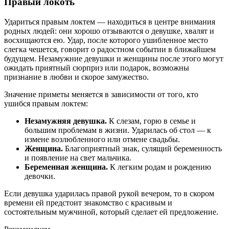
Правый локоть
Удариться правым локтем — находиться в центре внимания
родных людей: они хорошо отзываются о девушке, хвалят и
восхищаются ею. Удар, после которого ушибленное место
слегка чешется, говорит о радостном событии в ближайшем
будущем. Незамужние девушки и женщины после этого могут
ожидать приятный сюрприз или подарок, возможны
признание в любви и скорое замужество.
Значение приметы меняется в зависимости от того, кто
ушибся правым локтем:
Незамужняя
девушка.
К слезам, горю в семье и
большим проблемам в жизни. Ударилась об стол — к
измене возлюбленного или отмене свадьбы.
Женщина
.
Благоприятный знак, сулящий беременность
и появление на свет мальчика.
Беременная женщина.
К легким родам и рождению
девочки.
Если девушка ударилась правой рукой вечером, то в скором
времени ей предстоит знакомство с красивым и
состоятельным мужчиной, который сделает ей предложение.