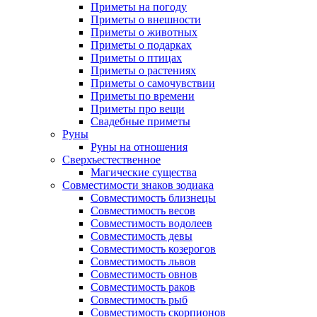
Приметы на погоду
Приметы о внешности
Приметы о животных
Приметы о подарках
Приметы о птицах
Приметы о растениях
Приметы о самочувствии
Приметы по времени
Приметы про вещи
Свадебные приметы
Руны
Руны на отношения
Сверхъестественное
Магические существа
Совместимости знаков зодиака
Совместимость близнецы
Совместимость весов
Совместимость водолеев
Совместимость девы
Совместимость козерогов
Совместимость львов
Совместимость овнов
Совместимость раков
Совместимость рыб
Совместимость скорпионов