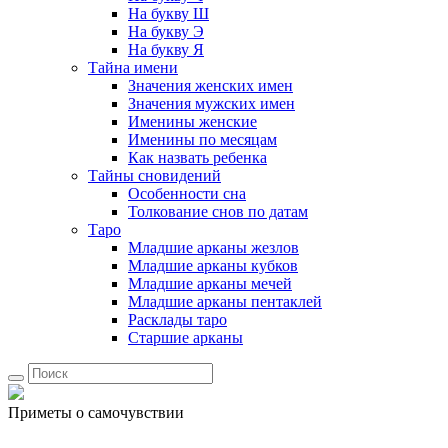
На букву Ш
На букву Э
На букву Я
Тайна имени
Значения женских имен
Значения мужских имен
Именины женские
Именины по месяцам
Как назвать ребенка
Тайны сновидений
Особенности сна
Толкование снов по датам
Таро
Младшие арканы жезлов
Младшие арканы кубков
Младшие арканы мечей
Младшие арканы пентаклей
Расклады таро
Старшие арканы
Приметы о самочувствии