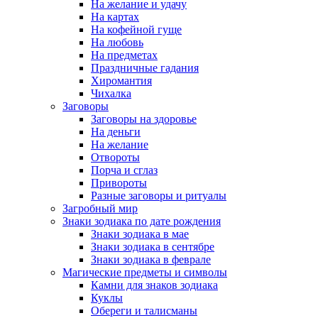
На желание и удачу
На картах
На кофейной гуще
На любовь
На предметах
Праздничные гадания
Хиромантия
Чихалка
Заговоры
Заговоры на здоровье
На деньги
На желание
Отвороты
Порча и сглаз
Привороты
Разные заговоры и ритуалы
Загробный мир
Знаки зодиака по дате рождения
Знаки зодиака в мае
Знаки зодиака в сентябре
Знаки зодиака в феврале
Магические предметы и символы
Камни для знаков зодиака
Куклы
Обереги и талисманы