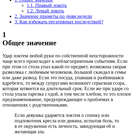
1.1.
Правый локоть
1.2.
Левый локоть
2.
Значение приметы по дням недели
3.
Как избежать негативных последствий?
1
Общее значение
Удар локтем любой руки по собственной неосторожности
чаще всего происходит к неблагоприятным событиям. Если
при этом со стола упал какой-то предмет, возможны скорая
размолвка с любимым человеком, большой скандал в семье
или даже развод. Если это посуда, упавшая и разбившаяся
вдребезги, то между супругами возникнет серьезная ссора,
которая затянется на длительный срок. Если же при ударе со
стола упала тарелка с едой, в том числе хлебом, то это плохое
предзнаменование, предупреждающее о проблемах в
отношениях с родственниками.
Если девушка ударяется локтем о спинку или
подлокотник кресла или дивана, испытав боль, то
в ее окружении есть личность, завидующая ей и
желающая зла.