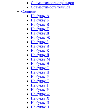
Совместимость стрельцов
Совместимость тельцов
Сонники
На букву А
На букву Б
На букву В
На букву Г
На букву Д
На букву Ж
На букву З
На букву И
На букву К
На букву Л
На букву М
На букву Н
На букву О
На букву П
На букву Р
На букву С
На букву Т
На букву У
На букву Ф
На букву Х
На букву Ц
На букву Ч