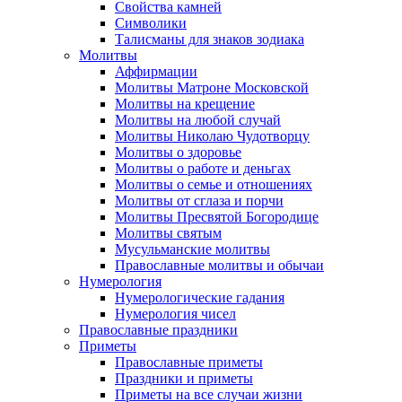
Свойства камней
Символики
Талисманы для знаков зодиака
Молитвы
Аффирмации
Молитвы Матроне Московской
Молитвы на крещение
Молитвы на любой случай
Молитвы Николаю Чудотворцу
Молитвы о здоровье
Молитвы о работе и деньгах
Молитвы о семье и отношениях
Молитвы от сглаза и порчи
Молитвы Пресвятой Богородице
Молитвы святым
Мусульманские молитвы
Православные молитвы и обычаи
Нумерология
Нумерологические гадания
Нумерология чисел
Православные праздники
Приметы
Православные приметы
Праздники и приметы
Приметы на все случаи жизни