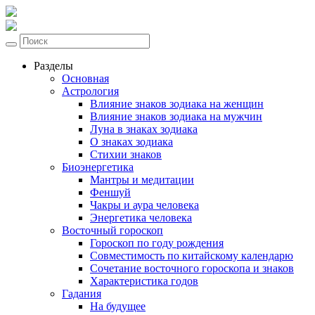
Разделы
Основная
Астрология
Влияние знаков зодиака на женщин
Влияние знаков зодиака на мужчин
Луна в знаках зодиака
О знаках зодиака
Стихии знаков
Биоэнергетика
Мантры и медитации
Феншуй
Чакры и аура человека
Энергетика человека
Восточный гороскоп
Гороскоп по году рождения
Совместимость по китайскому календарю
Сочетание восточного гороскопа и знаков
Характеристика годов
Гадания
На будущее