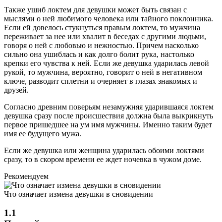
Также ушиб локтем для девушки может быть связан с
мыслями о ней любимого человека или тайного поклонника.
Если ей довелось стукнуться правым локтем, то мужчина
переживает за нее или хвалит в беседах с другими людьми,
говоря о ней с любовью и нежностью. Причем насколько
сильно она ушиблась и как долго болит рука, настолько
крепки его чувства к ней. Если же девушка ударилась левой
рукой, то мужчина, вероятно, говорит о ней в негативном
ключе, разводит сплетни и очерняет в глазах знакомых и
друзей.
Согласно древним поверьям незамужняя ударившаяся локтем
девушка сразу после происшествия должна была выкрикнуть
первое пришедшее на ум имя мужчины. Именно таким будет
имя ее будущего мужа.
Если же девушка или женщина ударилась обоими локтями
сразу, то в скором времени ее ждет ночевка в чужом доме.
Рекомендуем
Что означает измена девушки в сновидении
1.1