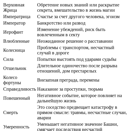
Верховная
Обретение новых знаний или раскрытие
Жрица
секрета, вмешательство в жизнь магии
Императрица
Счастье за счет другого человека, эгоизм
Император
Банкротство или развод
Изменение убеждений, риск быть
Иерофант
вовлеченным в секту
Влюбленные
Неожиданное решение о расставании
Проблемы с транспортом, несчастный
Колесница
случай в дороге
Сила
Попытки выстоять под ударами судьбы
Длительное одиночество после разрыва
Отшельник
отношений, дом престарелых
Колесо
Внезапная преграда, перемены
фортуны
Справедливость
Наказание за проступки, тюрьма
Негативное событие, которое повлияет на
Повешенный
дальнейшую жизнь
Это соседство предвещает катастрофу в
Смерть
прямом смысле: травмы, несчастные случаи,
аварии
Уменьшает негативное значение Башни,
Умеренность
смягчает последствия несчастий