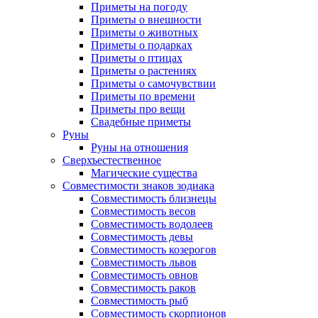
Приметы на погоду
Приметы о внешности
Приметы о животных
Приметы о подарках
Приметы о птицах
Приметы о растениях
Приметы о самочувствии
Приметы по времени
Приметы про вещи
Свадебные приметы
Руны
Руны на отношения
Сверхъестественное
Магические существа
Совместимости знаков зодиака
Совместимость близнецы
Совместимость весов
Совместимость водолеев
Совместимость девы
Совместимость козерогов
Совместимость львов
Совместимость овнов
Совместимость раков
Совместимость рыб
Совместимость скорпионов