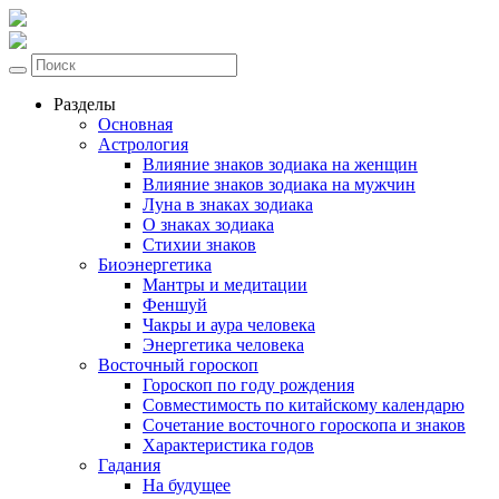
Разделы
Основная
Астрология
Влияние знаков зодиака на женщин
Влияние знаков зодиака на мужчин
Луна в знаках зодиака
О знаках зодиака
Стихии знаков
Биоэнергетика
Мантры и медитации
Феншуй
Чакры и аура человека
Энергетика человека
Восточный гороскоп
Гороскоп по году рождения
Совместимость по китайскому календарю
Сочетание восточного гороскопа и знаков
Характеристика годов
Гадания
На будущее