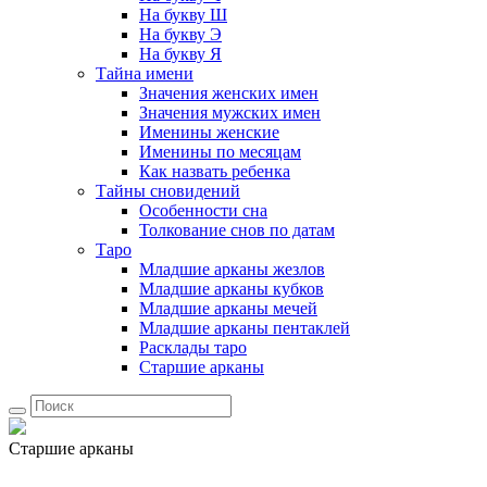
На букву Ш
На букву Э
На букву Я
Тайна имени
Значения женских имен
Значения мужских имен
Именины женские
Именины по месяцам
Как назвать ребенка
Тайны сновидений
Особенности сна
Толкование снов по датам
Таро
Младшие арканы жезлов
Младшие арканы кубков
Младшие арканы мечей
Младшие арканы пентаклей
Расклады таро
Старшие арканы
Старшие арканы