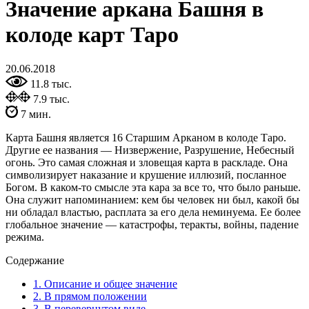
Значение аркана Башня в
колоде карт Таро
20.06.2018
11.8 тыс.
7.9 тыс.
7 мин.
Карта Башня является 16 Старшим Арканом в колоде Таро.
Другие ее названия — Низвержение, Разрушение, Небесный
огонь. Это самая сложная и зловещая карта в раскладе. Она
символизирует наказание и крушение иллюзий, посланное
Богом. В каком-то смысле эта кара за все то, что было раньше.
Она служит напоминанием: кем бы человек ни был, какой бы
ни обладал властью, расплата за его дела неминуема. Ее более
глобальное значение — катастрофы, теракты, войны, падение
режима.
Содержание
1.
Описание и общее значение
2.
В прямом положении
3.
В перевернутом виде