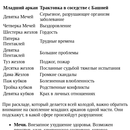
Младший аркан
Трактовка в соседстве с Башней
Серьезное, разрушающее организм
Девятка Мечей
заболевание
Четверка Мечей
Выздоровление
Шестерка жезлов
Гордость
Пятерка
Трудные времена
Пентаклей
Девятка
Большие проблемы
Пентаклей
Туз жезлов
Поджог, пожар
Десятка жезлов
Посланные судьбой тяжелые испытания
Дама Жезлов
Громкие скандалы
Паж кубков
Болезненная влюбленность
Тройка кубков
Родственные конфликты
Девятка кубков
Крах в личных отношениях
При раскладе, который делается всей колодой, важно обратить
внимание на скопление младших арканов одной масти.
Они
подскажут, в какой сфере произойдут разрушения:
Мечи.
Внезапное ухудшение здоровья. Возможен
приступ, удар, критическое состояние, которое