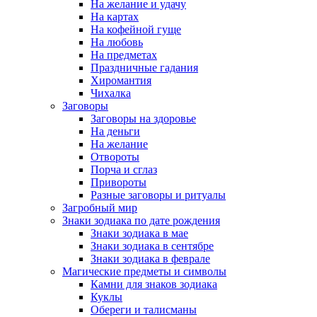
На желание и удачу
На картах
На кофейной гуще
На любовь
На предметах
Праздничные гадания
Хиромантия
Чихалка
Заговоры
Заговоры на здоровье
На деньги
На желание
Отвороты
Порча и сглаз
Привороты
Разные заговоры и ритуалы
Загробный мир
Знаки зодиака по дате рождения
Знаки зодиака в мае
Знаки зодиака в сентябре
Знаки зодиака в феврале
Магические предметы и символы
Камни для знаков зодиака
Куклы
Обереги и талисманы