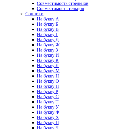
Совместимость стрельцов
Совместимость тельцов
Сонники
На букву А
На букву Б
На букву В
На букву Г
На букву Д
На букву Ж
На букву З
На букву И
На букву К
На букву Л
На букву М
На букву Н
На букву О
На букву П
На букву Р
На букву С
На букву Т
На букву У
На букву Ф
На букву Х
На букву Ц
На букву Ч