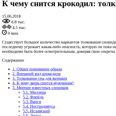
К чему снится крокодил: тол
15.06.2018
6.8 тыс.
4.5 тыс.
9 мин.
Существует большое количество вариантов толкования сновиден
последнему угрожает какая-либо опасность, которую он пока н
необходимо быть более осмотрительным, доверяя свои секрет
Содержание
1.
Общее понимание образа
2.
Внешний вид крокодила
3.
Толкование сна для женщин
4.
К чему зверь снится мужчинам?
5.
Мнение известных сонников
5.1.
Миллера
5.2.
Фрейда
5.3.
Ванги
5.4.
Нострадамуса
5.5.
Исламский
5.6.
Лонго