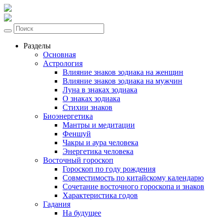
Разделы
Основная
Астрология
Влияние знаков зодиака на женщин
Влияние знаков зодиака на мужчин
Луна в знаках зодиака
О знаках зодиака
Стихии знаков
Биоэнергетика
Мантры и медитации
Феншуй
Чакры и аура человека
Энергетика человека
Восточный гороскоп
Гороскоп по году рождения
Совместимость по китайскому календарю
Сочетание восточного гороскопа и знаков
Характеристика годов
Гадания
На будущее