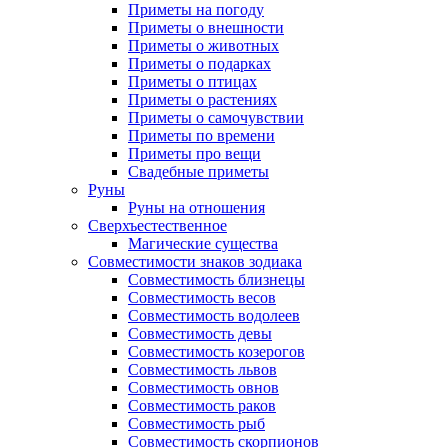
Приметы на погоду
Приметы о внешности
Приметы о животных
Приметы о подарках
Приметы о птицах
Приметы о растениях
Приметы о самочувствии
Приметы по времени
Приметы про вещи
Свадебные приметы
Руны
Руны на отношения
Сверхъестественное
Магические существа
Совместимости знаков зодиака
Совместимость близнецы
Совместимость весов
Совместимость водолеев
Совместимость девы
Совместимость козерогов
Совместимость львов
Совместимость овнов
Совместимость раков
Совместимость рыб
Совместимость скорпионов