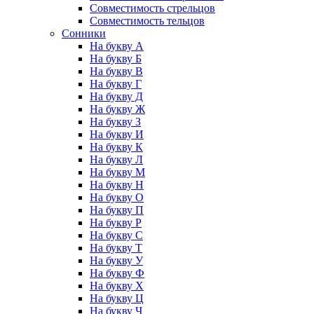
Совместимость стрельцов
Совместимость тельцов
Сонники
На букву А
На букву Б
На букву В
На букву Г
На букву Д
На букву Ж
На букву З
На букву И
На букву К
На букву Л
На букву М
На букву Н
На букву О
На букву П
На букву Р
На букву С
На букву Т
На букву У
На букву Ф
На букву Х
На букву Ц
На букву Ч