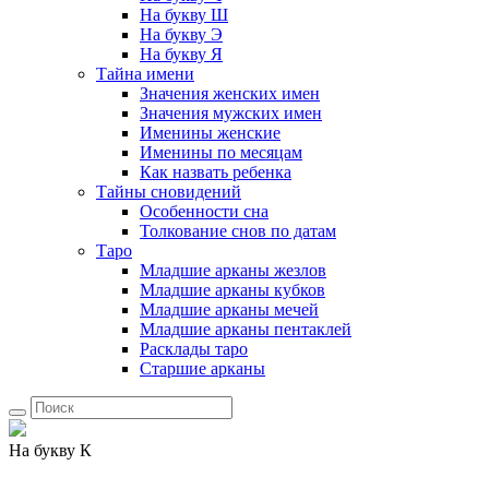
На букву Ш
На букву Э
На букву Я
Тайна имени
Значения женских имен
Значения мужских имен
Именины женские
Именины по месяцам
Как назвать ребенка
Тайны сновидений
Особенности сна
Толкование снов по датам
Таро
Младшие арканы жезлов
Младшие арканы кубков
Младшие арканы мечей
Младшие арканы пентаклей
Расклады таро
Старшие арканы
На букву К