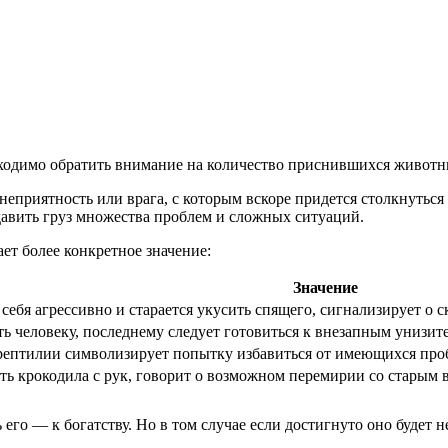
обходимо обратить внимание на количество приснившихся животн
приятность или врага, с которым вскоре придется столкнуться
 давить груз множества проблем и сложных ситуаций.
ет более конкретное значение:
Значение
 себя агрессивно и старается укусить спящего, сигнализирует о
ть человеку, последнему следует готовиться к внезапным униз
рептилии символизирует попытку избавиться от имеющихся пробл
ть крокодила с рук, говорит о возможном перемирии со старым 
его — к богатству. Но в том случае если достигнуто оно будет 