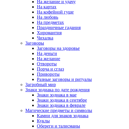
На желание и удачу
На картах
На кофейной гуще
На любовь
На предметах
Праздничные гадания
Хиромантия
Чихалка
Заговоры
Заговоры на здоровье
На деньги
На желание
Отвороты
Порча и сглаз
Привороты
Разные заговоры и ритуалы
Загробный мир
Знаки зодиака по дате рождения
Знаки зодиака в мае
Знаки зодиака в сентябре
Знаки зодиака в феврале
Магические предметы и символы
Камни для знаков зодиака
Куклы
Обереги и талисманы