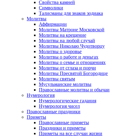
Свойства камней
Символики
Талисманы для знаков зодиака
Молитвы
Аффирмации
Молитвы Матроне Московской
Молитвы на крещение
Молитвы на любой случай
Молитвы Николаю Чудотворцу
Молитвы о здоровье
Молитвы о работе и деньгах
Молитвы о семье и отношениях
Молитвы от сглаза и порчи
Молитвы Пресвятой Богородице
Молитвы святым
Мусульманские молитвы
Православные молитвы и обычаи
Нумерология
Нумерологические гадания
Нумерология чисел
Православные праздники
Приметы
Православные приметы
Праздники и приметы
Приметы на все случаи жизни