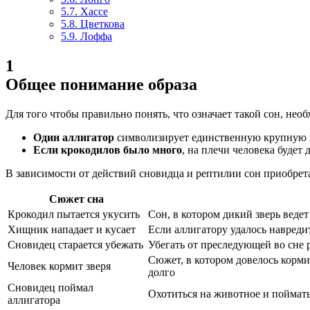
5.7.
Хассе
5.8.
Цветкова
5.9.
Лоффа
1
Общее понимание образа
Для того чтобы правильно понять, что означает такой сон, не
Один аллигатор
символизирует единственную крупную не
Если крокодилов было много
, на плечи человека будет
В зависимости от действий сновидца и рептилии сон приобрета
Сюжет сна
Крокодил пытается укусить
Сон, в котором дикий зверь ведет
Хищник нападает и кусает
Если аллигатору удалось навреди
Сновидец старается убежать
Убегать от преследующей во сне 
Сюжет, в котором довелось корми
Человек кормит зверя
долго
Сновидец поймал
Охотиться на животное и поймать 
аллигатора