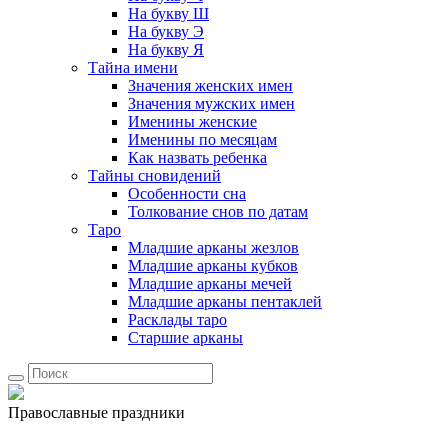
На букву Ш
На букву Э
На букву Я
Тайна имени
Значения женских имен
Значения мужских имен
Именины женские
Именины по месяцам
Как назвать ребенка
Тайны сновидений
Особенности сна
Толкование снов по датам
Таро
Младшие арканы жезлов
Младшие арканы кубков
Младшие арканы мечей
Младшие арканы пентаклей
Расклады таро
Старшие арканы
Православные праздники