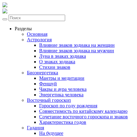
Разделы
Основная
Астрология
Влияние знаков зодиака на женщин
Влияние знаков зодиака на мужчин
Луна в знаках зодиака
О знаках зодиака
Стихии знаков
Биоэнергетика
Мантры и медитации
Феншуй
Чакры и аура человека
Энергетика человека
Восточный гороскоп
Гороскоп по году рождения
Совместимость по китайскому календарю
Сочетание восточного гороскопа и знаков
Характеристика годов
Гадания
На будущее