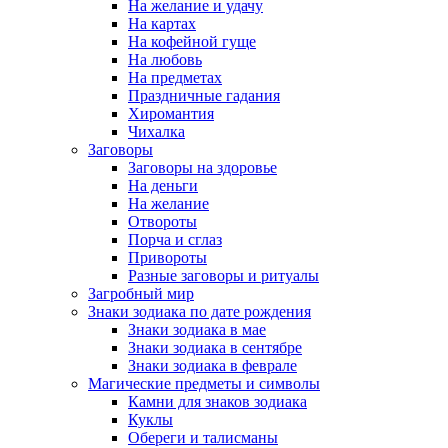
На желание и удачу
На картах
На кофейной гуще
На любовь
На предметах
Праздничные гадания
Хиромантия
Чихалка
Заговоры
Заговоры на здоровье
На деньги
На желание
Отвороты
Порча и сглаз
Привороты
Разные заговоры и ритуалы
Загробный мир
Знаки зодиака по дате рождения
Знаки зодиака в мае
Знаки зодиака в сентябре
Знаки зодиака в феврале
Магические предметы и символы
Камни для знаков зодиака
Куклы
Обереги и талисманы