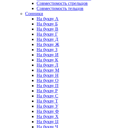
Совместимость стрельцов
Совместимость тельцов
Сонники
На букву А
На букву Б
На букву В
На букву Г
На букву Д
На букву Ж
На букву З
На букву И
На букву К
На букву Л
На букву М
На букву Н
На букву О
На букву П
На букву Р
На букву С
На букву Т
На букву У
На букву Ф
На букву Х
На букву Ц
На букву Ч