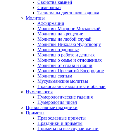
Свойства камней
Символики
Талисманы для знаков зодиака
Молитвы
Аффирмации
Молитвы Матроне Московской
Молитвы на крещение
Молитвы на любой случай
Молитвы Николаю Чудотворцу
Молитвы о здоровье
Молитвы о работе и деньгах
Молитвы о семье и отношениях
Молитвы от сглаза и порчи
Молитвы Пресвятой Богородице
Молитвы святым
Мусульманские молитвы
Православные молитвы и обычаи
Нумерология
Нумерологические гадания
Нумерология чисел
Православные праздники
Приметы
Православные приметы
Праздники и приметы
Приметы на все случаи жизни