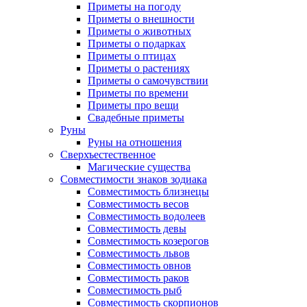
Приметы на погоду
Приметы о внешности
Приметы о животных
Приметы о подарках
Приметы о птицах
Приметы о растениях
Приметы о самочувствии
Приметы по времени
Приметы про вещи
Свадебные приметы
Руны
Руны на отношения
Сверхъестественное
Магические существа
Совместимости знаков зодиака
Совместимость близнецы
Совместимость весов
Совместимость водолеев
Совместимость девы
Совместимость козерогов
Совместимость львов
Совместимость овнов
Совместимость раков
Совместимость рыб
Совместимость скорпионов